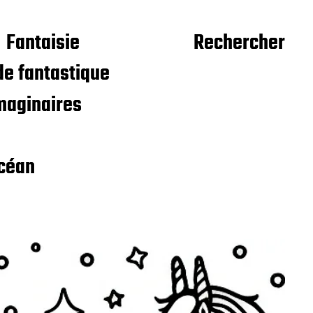
Fantaisie
Rechercher
e fantastique
maginaires
céan