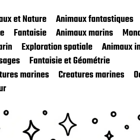
aux et Nature
Animaux fantastiques
ce
Fantaisie
Animaux marins
Mond
rin
Exploration spatiale
Animaux i
sages
Fantaisie et Géométrie
atures marines
Creatures marines
O
ur