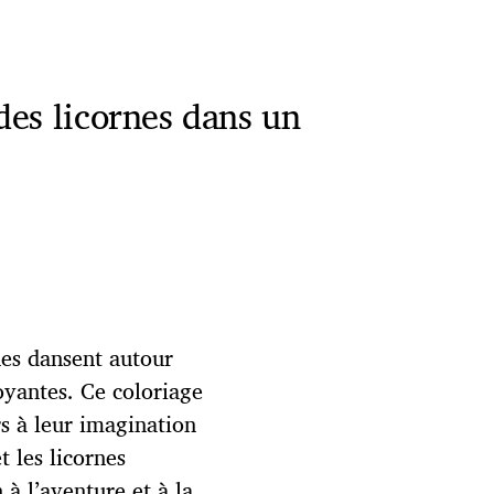
des licornes dans un
es dansent autour
oyantes. Ce coloriage
rs à leur imagination
t les licornes
 à l’aventure et à la