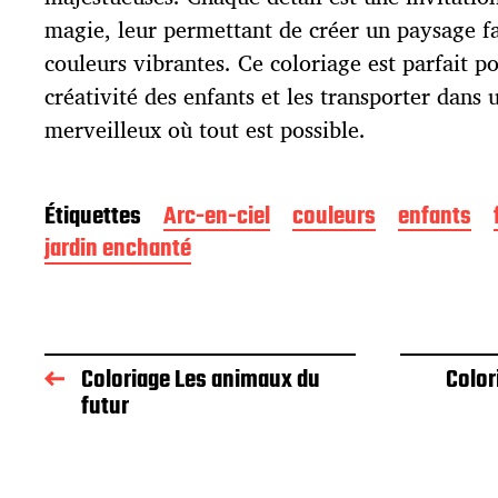
c
magie, leur permettant de créer un paysage f
a
t
couleurs vibrantes. Ce coloriage est parfait p
i
créativité des enfants et les transporter dans 
o
merveilleux où tout est possible.
n
Étiquettes
Arc-en-ciel
couleurs
enfants
jardin enchanté
Coloriage Les animaux du
Color
futur