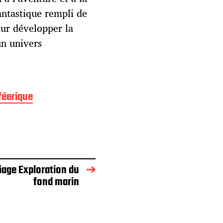
antastique rempli de
our développer la
un univers
féerique
iage Exploration du
fond marin