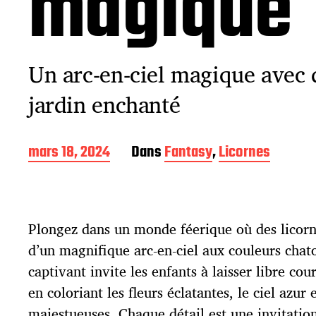
magique
Un arc-en-ciel magique avec 
jardin enchanté
D
mars 18, 2024
Dans
Fantasy
,
Licornes
a
t
e
d
Plongez dans un monde féerique où des licorn
e
p
d’un magnifique arc-en-ciel aux couleurs chat
u
captivant invite les enfants à laisser libre cou
b
l
en coloriant les fleurs éclatantes, le ciel azur e
i
majestueuses. Chaque détail est une invitation