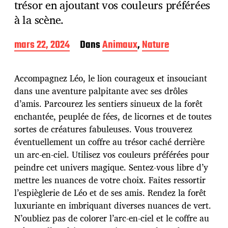
trésor en ajoutant vos couleurs préférées
à la scène.
D
mars 22, 2024
Dans
Animaux
,
Nature
a
t
e
Accompagnez Léo, le lion courageux et insouciant
d
dans une aventure palpitante avec ses drôles
e
d’amis. Parcourez les sentiers sinueux de la forêt
p
u
enchantée, peuplée de fées, de licornes et de toutes
b
sortes de créatures fabuleuses. Vous trouverez
l
éventuellement un coffre au trésor caché derrière
i
un arc-en-ciel. Utilisez vos couleurs préférées pour
c
a
peindre cet univers magique. Sentez-vous libre d’y
t
mettre les nuances de votre choix. Faites ressortir
i
l’espièglerie de Léo et de ses amis. Rendez la forêt
o
luxuriante en imbriquant diverses nuances de vert.
n
N’oubliez pas de colorer l’arc-en-ciel et le coffre au