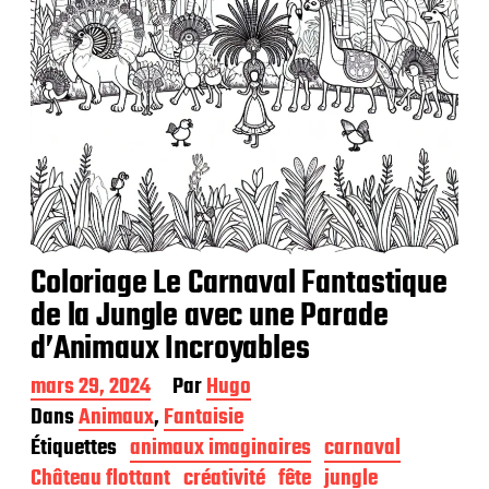
Coloriage Le Carnaval Fantastique
de la Jungle avec une Parade
d’Animaux Incroyables
D
mars 29, 2024
Par
Hugo
a
Dans
Animaux
,
Fantaisie
t
Étiquettes
animaux imaginaires
carnaval
e
d
Château flottant
créativité
fête
jungle