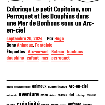
Coloriage Le petit Capitaine, son
Perroquet et les Dauphins dans
une Mer de Bonbons sous un Arc-
en-ciel
D
septembre 20, 2024
Par
Hugo
a
Dans
Animaux
,
Fantaisie
t
Étiquettes
Arc-en-ciel
Bateau
bonbons
e
d
dauphins
enfant
mer
perroquet
e
p
u
b
l
i
animaux
Arc-en-ciel
apprentissage
action
activité créative
c
aventure
a
ciel
avion
château
coloriage
couleurs
astronaute
Avions
t
créativité
i
enfants
Espace