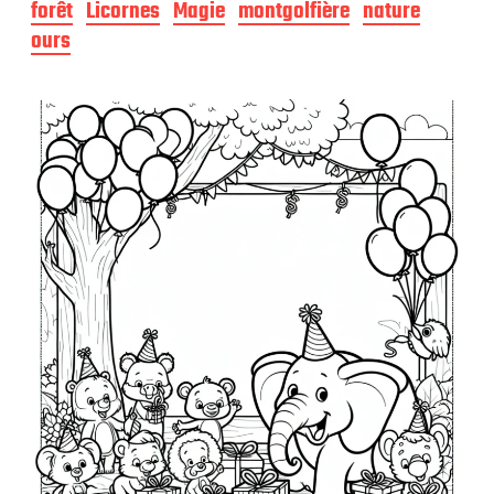
d
forêt
Licornes
Magie
montgolfière
nature
e
ours
p
u
b
l
i
c
a
t
i
o
n