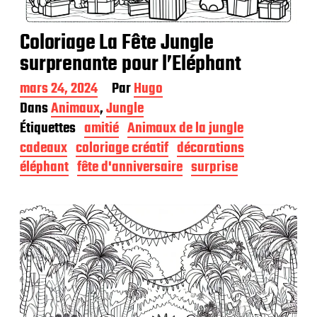
Coloriage La Fête Jungle
surprenante pour l’Eléphant
D
mars 24, 2024
Par
Hugo
a
Dans
Animaux
,
Jungle
t
Étiquettes
amitié
Animaux de la jungle
e
d
cadeaux
coloriage créatif
décorations
e
éléphant
fête d'anniversaire
surprise
p
u
b
l
i
c
a
t
i
o
n