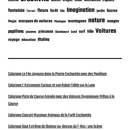
course
dessin
dragon
enfant
o
Imagination
n
fantaisie
fleurs
forêt
licorne
jardin
fée
Ferrari
nature
nuages
marques de voitures
montagnes
Magie
Montagne
Voitures
papillons
princesse
surf
Ville
planètes
Skateboard
Soleil
étoiles
voyage
éducation
Coloriage La Fée Joyeuse dans la Prairie Enchantée avec des Papillons
Coloriage L’Astronaute Curieux et son Robot Fidèle sur la Lune
Coloriage Piste de Course Animée avec des Voitures Dynamiques Prêtes à la
Course
Coloriage Concert Musiquer Animaux de la Forêt Enchantée
Coloriage Saut Extrême de Skateur au-dessus du T-Rex : une Scène