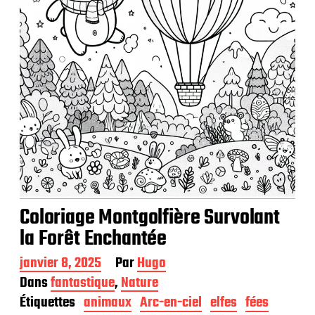
Coloriage Montgolfière Survolant
la Forêt Enchantée
D
janvier 8, 2025
Par
Hugo
a
Dans
fantastique
,
Nature
t
Étiquettes
animaux
Arc-en-ciel
elfes
fées
e