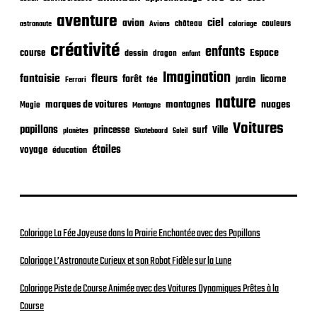
a
t
aventure
ciel
avion
château
coloriage
couleurs
astronaute
Avions
i
o
créativité
enfants
Espace
course
dessin
dragon
enfant
n
Imagination
fantaisie
fleurs
forêt
licorne
jardin
fée
Ferrari
nature
nuages
marques de voitures
montagnes
Magie
Montagne
Voitures
papillons
princesse
surf
Ville
planètes
Skateboard
Soleil
étoiles
voyage
éducation
Coloriage La Fée Joyeuse dans la Prairie Enchantée avec des Papillons
Coloriage L’Astronaute Curieux et son Robot Fidèle sur la Lune
Coloriage Piste de Course Animée avec des Voitures Dynamiques Prêtes à la
Course