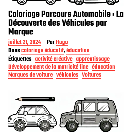
Coloriage Parcours Automobile : La
Découverte des Véhicules par
Marque
D
juillet 21, 2024
Par
Hugo
a
Dans
coloriage éducatif
,
éducation
t
Étiquettes
activité créative
apprentissage
e
d
Développement de la motricité fine
éducation
e
Marques de voiture
véhicules
Voitures
p
u
b
l
i
c
a
t
i
o