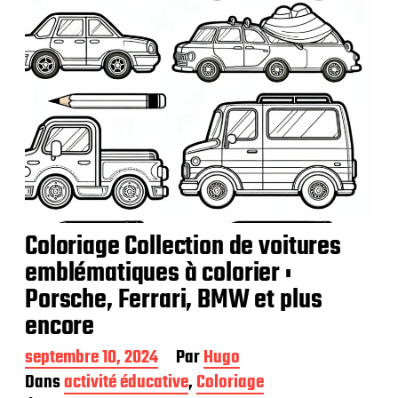
n
Coloriage Collection de voitures
emblématiques à colorier :
Porsche, Ferrari, BMW et plus
encore
D
septembre 10, 2024
Par
Hugo
a
Dans
activité éducative
,
Coloriage
t