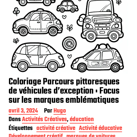
Coloriage Parcours pittoresques
de véhicules d’exception : Focus
sur les marques emblématiques
D
avril 3, 2024
Par
Hugo
a
Dans
Activités Créatives
,
éducation
t
Étiquettes
activité créative
Activité éducative
e
d
Développement créatif
marques de voitures