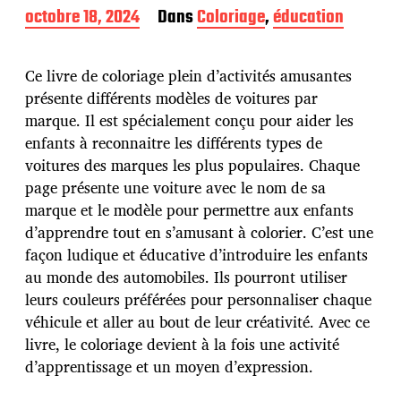
D
octobre 18, 2024
Dans
Coloriage
,
éducation
a
t
e
Ce livre de coloriage plein d’activités amusantes
d
présente différents modèles de voitures par
e
marque. Il est spécialement conçu pour aider les
p
u
enfants à reconnaitre les différents types de
b
voitures des marques les plus populaires. Chaque
l
page présente une voiture avec le nom de sa
i
marque et le modèle pour permettre aux enfants
c
a
d’apprendre tout en s’amusant à colorier. C’est une
t
façon ludique et éducative d’introduire les enfants
i
au monde des automobiles. Ils pourront utiliser
o
leurs couleurs préférées pour personnaliser chaque
n
véhicule et aller au bout de leur créativité. Avec ce
livre, le coloriage devient à la fois une activité
d’apprentissage et un moyen d’expression.