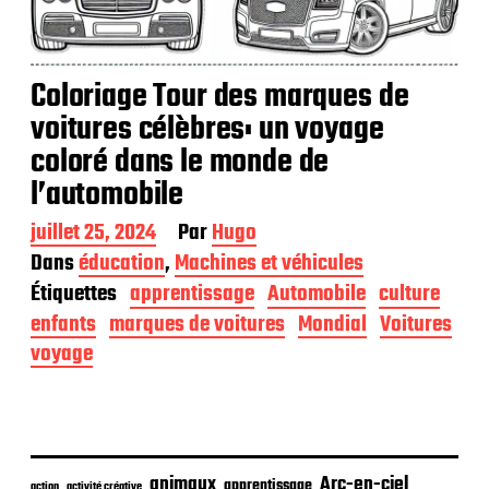
Coloriage Tour des marques de
voitures célèbres: un voyage
coloré dans le monde de
l’automobile
D
juillet 25, 2024
Par
Hugo
a
Dans
éducation
,
Machines et véhicules
t
Étiquettes
apprentissage
Automobile
culture
e
d
enfants
marques de voitures
Mondial
Voitures
e
voyage
p
u
b
l
i
c
animaux
Arc-en-ciel
apprentissage
action
activité créative