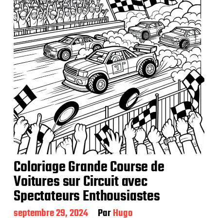
Coloriage Grande Course de
Voitures sur Circuit avec
Spectateurs Enthousiastes
D
septembre 29, 2024
Par
Hugo