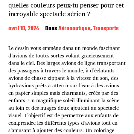
quelles couleurs peux-tu penser pour cet
incroyable spectacle aérien ?
D
avril 10, 2024
Dans
Aéronautique
,
Transports
a
t
e
Le dessin vous emmène dans un monde fascinant
d
d’avions de toutes sortes volant gracieusement
e
dans le ciel. Des larges avions de ligne transportant
p
u
des passagers à travers le monde, à d’éclatants
b
avions de chasse zippant à la vitesse du son, des
l
hydravions prêts à atterrir sur l’eau à des avions
i
en papier simples mais charmants, créés par des
c
a
enfants. Un magnifique soleil illuminant la scène
t
au loin et des nuages doux ajoutent au spectacle
i
visuel. L’objectif est de permettre aux enfants de
o
comprendre les différents types d’avions tout en
n
s’amusant à ajouter des couleurs. Un coloriage