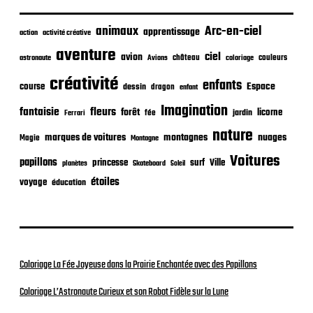
b
l
i
animaux
Arc-en-ciel
apprentissage
action
activité créative
c
aventure
a
ciel
avion
château
coloriage
couleurs
astronaute
Avions
t
créativité
i
enfants
Espace
course
dessin
dragon
enfant
o
Imagination
n
fantaisie
fleurs
forêt
licorne
jardin
fée
Ferrari
nature
nuages
marques de voitures
montagnes
Magie
Montagne
Voitures
papillons
princesse
surf
Ville
planètes
Skateboard
Soleil
étoiles
voyage
éducation
Coloriage La Fée Joyeuse dans la Prairie Enchantée avec des Papillons
Coloriage L’Astronaute Curieux et son Robot Fidèle sur la Lune