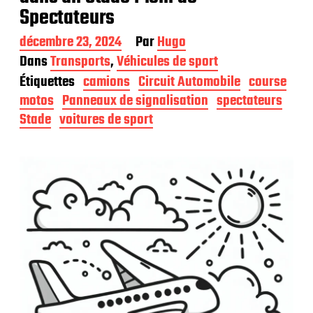
Spectateurs
D
décembre 23, 2024
Par
Hugo
a
Dans
Transports
,
Véhicules de sport
t
Étiquettes
camions
Circuit Automobile
course
e
d
motos
Panneaux de signalisation
spectateurs
e
Stade
voitures de sport
p
u
b
l
i
c
a
t
i
o
n