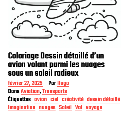
Coloriage Dessin détaillé d’un
avion volant parmi les nuages
sous un soleil radieux
D
février 27, 2025
Par
Hugo
a
Dans
Aviation
,
Transports
t
Étiquettes
avion
ciel
créativité
dessin détaillé
e
d
Imagination
nuages
Soleil
Vol
voyage
e
p
u