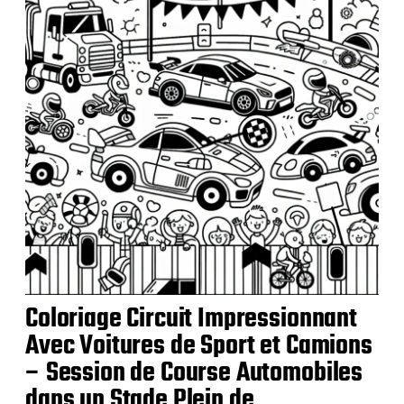
a
t
i
o
n
Coloriage Circuit Impressionnant
Avec Voitures de Sport et Camions
– Session de Course Automobiles
dans un Stade Plein de