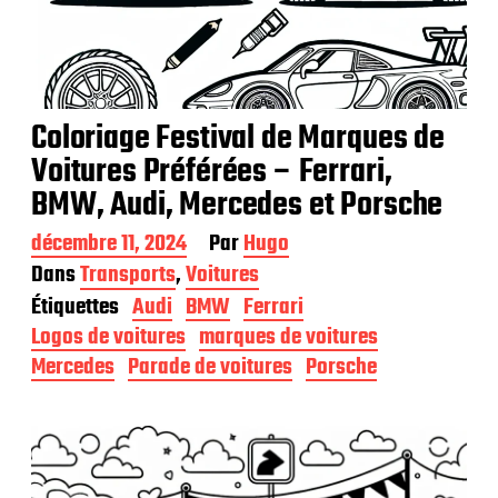
Coloriage Festival de Marques de
Voitures Préférées – Ferrari,
BMW, Audi, Mercedes et Porsche
D
décembre 11, 2024
Par
Hugo
a
Dans
Transports
,
Voitures
t
Étiquettes
Audi
BMW
Ferrari
e
d
Logos de voitures
marques de voitures
e
Mercedes
Parade de voitures
Porsche
p
u
b
l
i
c