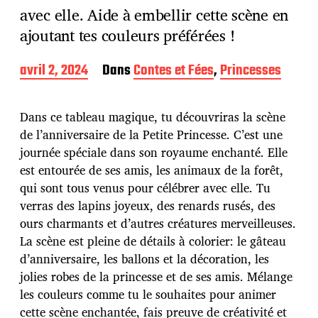
avec elle. Aide à embellir cette scène en
ajoutant tes couleurs préférées !
D
avril 2, 2024
Dans
Contes et Fées
,
Princesses
a
t
e
Dans ce tableau magique, tu découvriras la scène
d
de l’anniversaire de la Petite Princesse. C’est une
e
journée spéciale dans son royaume enchanté. Elle
p
u
est entourée de ses amis, les animaux de la forêt,
b
qui sont tous venus pour célébrer avec elle. Tu
l
verras des lapins joyeux, des renards rusés, des
i
ours charmants et d’autres créatures merveilleuses.
c
a
La scène est pleine de détails à colorier: le gâteau
t
d’anniversaire, les ballons et la décoration, les
i
jolies robes de la princesse et de ses amis. Mélange
o
les couleurs comme tu le souhaites pour animer
n
cette scène enchantée, fais preuve de créativité et