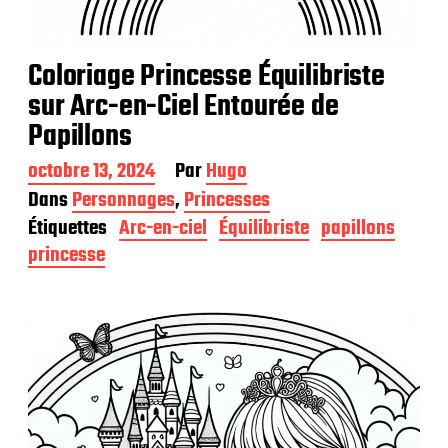
Coloriage Princesse Équilibriste
sur Arc-en-Ciel Entourée de
Papillons
D
octobre 13, 2024
Par
Hugo
a
Dans
Personnages
,
Princesses
t
Étiquettes
Arc-en-ciel
Équilibriste
papillons
e
d
princesse
e
p
u
b
l
i
c
a
t