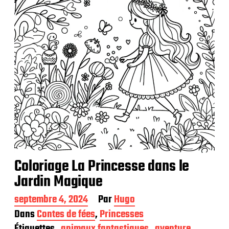
Coloriage La Princesse dans le
Jardin Magique
D
septembre 4, 2024
Par
Hugo
a
Dans
Contes de fées
,
Princesses
t
Étiquettes
animaux fantastiques
aventure