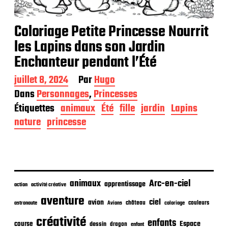
Coloriage Petite Princesse Nourrit
les Lapins dans son Jardin
Enchanteur pendant l’Été
D
juillet 8, 2024
Par
Hugo
a
Dans
Personnages
,
Princesses
t
Étiquettes
animaux
Été
fille
jardin
Lapins
e
d
nature
princesse
e
p
u
b
l
i
animaux
Arc-en-ciel
apprentissage
action
activité créative
c
aventure
a
ciel
avion
château
coloriage
couleurs
astronaute
Avions
t
créativité
i
enfants
Espace
course
dessin
dragon
enfant