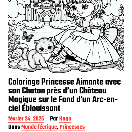
i
o
n
Coloriage Princesse Aimante avec
son Chaton près d’un Château
Magique sur le Fond d’un Arc-en-
ciel Éblouissant
D
février 24, 2025
Par
Hugo
a
Dans
Monde féerique
,
Princesses
t