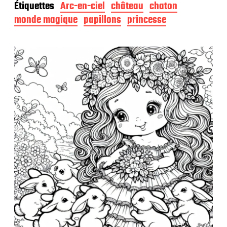
Étiquettes
Arc-en-ciel
château
chaton
e
d
monde magique
papillons
princesse
e
p
u
b
l
i
c
a
t
i
o
n