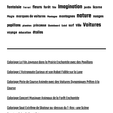
o
Imagination
n
fantaisie
fleurs
forêt
licorne
jardin
fée
Ferrari
nature
nuages
marques de voitures
montagnes
Magie
Montagne
Voitures
papillons
princesse
surf
Ville
planètes
Skateboard
Soleil
étoiles
voyage
éducation
Coloriage La Fée Joyeuse dans la Prairie Enchantée avec des Papillons
Coloriage L’Astronaute Curieux et son Robot Fidèle sur la Lune
Coloriage Piste de Course Animée avec des Voitures Dynamiques Prêtes à la
Course
Coloriage Concert Musiquer Animaux de la Forêt Enchantée
Coloriage Saut Extrême de Skateur au-dessus du T-Rex : une Scène