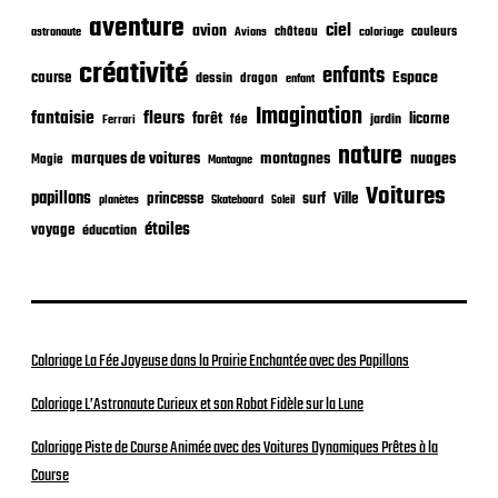
c
aventure
a
ciel
avion
château
coloriage
couleurs
astronaute
Avions
t
créativité
i
enfants
Espace
course
dessin
dragon
enfant
o
Imagination
n
fantaisie
fleurs
forêt
licorne
jardin
fée
Ferrari
nature
nuages
marques de voitures
montagnes
Magie
Montagne
Voitures
papillons
princesse
surf
Ville
planètes
Skateboard
Soleil
étoiles
voyage
éducation
Coloriage La Fée Joyeuse dans la Prairie Enchantée avec des Papillons
Coloriage L’Astronaute Curieux et son Robot Fidèle sur la Lune
Coloriage Piste de Course Animée avec des Voitures Dynamiques Prêtes à la
Course