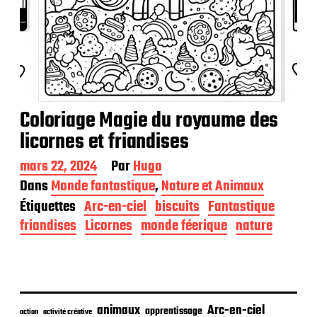
Coloriage Magie du royaume des
licornes et friandises
D
mars 22, 2024
Par
Hugo
a
Dans
Monde fantastique
,
Nature et Animaux
t
Étiquettes
Arc-en-ciel
biscuits
Fantastique
e
d
friandises
Licornes
monde féerique
nature
e
p
u
b
l
i
animaux
Arc-en-ciel
apprentissage
action
activité créative