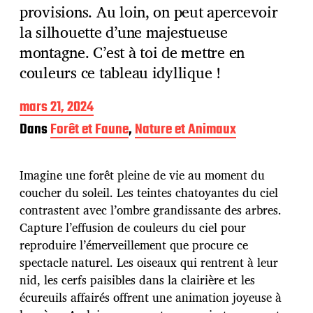
provisions. Au loin, on peut apercevoir
la silhouette d’une majestueuse
montagne. C’est à toi de mettre en
couleurs ce tableau idyllique !
D
mars 21, 2024
a
Dans
Forêt et Faune
,
Nature et Animaux
t
e
d
Imagine une forêt pleine de vie au moment du
e
p
coucher du soleil. Les teintes chatoyantes du ciel
u
contrastent avec l’ombre grandissante des arbres.
b
Capture l’effusion de couleurs du ciel pour
l
reproduire l’émerveillement que procure ce
i
c
spectacle naturel. Les oiseaux qui rentrent à leur
a
nid, les cerfs paisibles dans la clairière et les
t
écureuils affairés offrent une animation joyeuse à
i