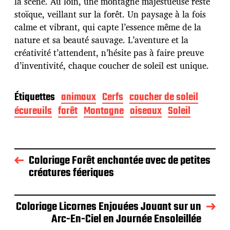
la scène. Au loin, une montagne majestueuse reste
o
n
stoïque, veillant sur la forêt. Un paysage à la fois
calme et vibrant, qui capte l’essence même de la
nature et sa beauté sauvage. L’aventure et la
créativité t’attendent, n’hésite pas à faire preuve
d’inventivité, chaque coucher de soleil est unique.
Étiquettes
animaux
Cerfs
coucher de soleil
écureuils
forêt
Montagne
oiseaux
Soleil
Coloriage Forêt enchantée avec de petites
créatures féeriques
Coloriage Licornes Enjouées Jouant sur un
Arc-En-Ciel en Journée Ensoleillée