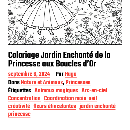
Coloriage Jardin Enchanté de la
Princesse aux Boucles d’Or
D
septembre 6, 2024
Par
Hugo
a
Dans
Nature et Animaux
,
Princesses
t
Étiquettes
Animaux magiques
Arc-en-ciel
e
d
Concentration
Coordination main-oeil
e
créativité
fleurs étincelantes
jardin enchanté
p
princesse
u
b
l