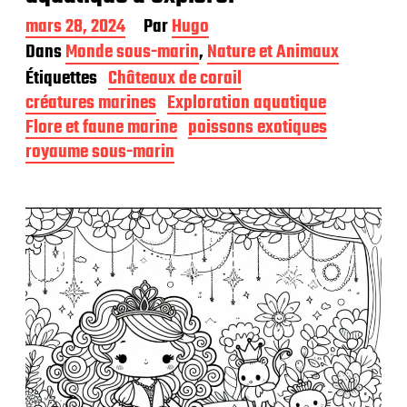
D
mars 28, 2024
Par
Hugo
a
Dans
Monde sous-marin
,
Nature et Animaux
t
Étiquettes
Châteaux de corail
e
d
créatures marines
Exploration aquatique
e
Flore et faune marine
poissons exotiques
p
royaume sous-marin
u
b
l
i
c
a
t
i
o
n