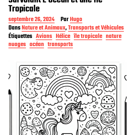
Tropicale
D
septembre 26, 2024
Par
Hugo
a
Dans
Nature et Animaux
,
Transports et Véhicules
t
Étiquettes
Avions
Hélice
île tropicale
nature
e
d
nuages
océan
transports
e
p
u
b
l
i
c
a
t
i
o
n