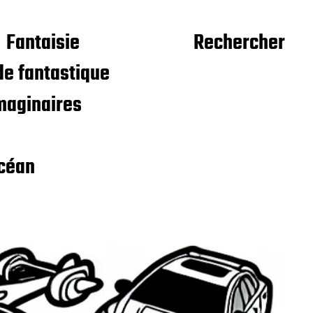
Fantaisie
Rechercher
e fantastique
maginaires
céan