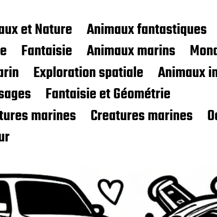
aux et Nature
Animaux fantastiques
ce
Fantaisie
Animaux marins
Mond
rin
Exploration spatiale
Animaux i
sages
Fantaisie et Géométrie
atures marines
Creatures marines
O
ur