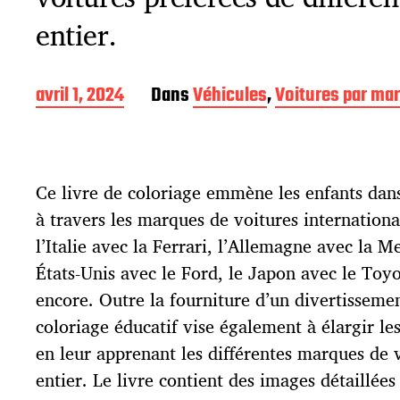
entier.
D
avril 1, 2024
Dans
Véhicules
,
Voitures par ma
a
t
e
d
Ce livre de coloriage emmène les enfants dan
e
p
à travers les marques de voitures internationa
u
l’Italie avec la Ferrari, l’Allemagne avec la M
b
l
États-Unis avec le Ford, le Japon avec le Toyo
i
encore. Outre la fourniture d’un divertissemen
c
coloriage éducatif vise également à élargir le
a
t
en leur apprenant les différentes marques de
i
entier. Le livre contient des images détaillées
o