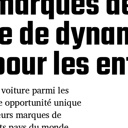
marques de
me de dyna
pour les e
 voiture parmi les
ne opportunité unique
leurs marques de
ents pays du monde