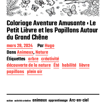
Coloriage Aventure Amusante : Le
Petit Lièvre et les Papillons Autour
du Grand Chêne
D
mars 28, 2024
Par
Hugo
a
Dans
Animaux
,
Nature
t
Étiquettes
arbre
créativité
e
d
découverte de la nature
Été
habilité
lièvre
e
papillons
plein air
p
u
b
l
i
c
animaux
Arc-en-ciel
apprentissage
action
activité créative
a