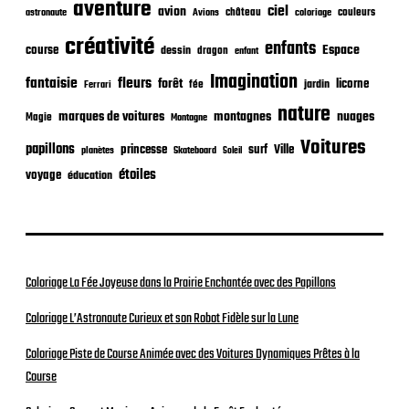
t
aventure
ciel
avion
château
coloriage
couleurs
astronaute
Avions
i
o
créativité
enfants
Espace
course
dessin
dragon
enfant
n
Imagination
fantaisie
fleurs
forêt
licorne
jardin
fée
Ferrari
nature
nuages
marques de voitures
montagnes
Magie
Montagne
Voitures
papillons
princesse
surf
Ville
planètes
Skateboard
Soleil
étoiles
voyage
éducation
Coloriage La Fée Joyeuse dans la Prairie Enchantée avec des Papillons
Coloriage L’Astronaute Curieux et son Robot Fidèle sur la Lune
Coloriage Piste de Course Animée avec des Voitures Dynamiques Prêtes à la
Course