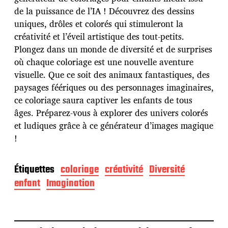
b
de la puissance de l’IA ! Découvrez des dessins
l
uniques, drôles et colorés qui stimuleront la
i
c
créativité et l’éveil artistique des tout-petits.
a
Plongez dans un monde de diversité et de surprises
t
où chaque coloriage est une nouvelle aventure
i
visuelle. Que ce soit des animaux fantastiques, des
o
n
paysages féériques ou des personnages imaginaires,
ce coloriage saura captiver les enfants de tous
âges. Préparez-vous à explorer des univers colorés
et ludiques grâce à ce générateur d’images magique
!
Étiquettes
coloriage
créativité
Diversité
enfant
Imagination