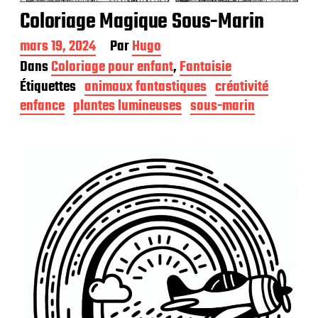
Coloriage Magique Sous-Marin
D
mars 19, 2024
Par
Hugo
a
Dans
Coloriage pour enfant
,
Fantaisie
t
Étiquettes
animaux fantastiques
créativité
e
d
enfance
plantes lumineuses
sous-marin
e
p
u
b
l
i
c
a
t
i
o
n