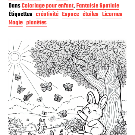
a
Dans
Coloriage pour enfant
,
Fantaisie Spatiale
t
Étiquettes
créativité
Espace
étoiles
Licornes
e
d
Magie
planètes
e
p
u
b
l
i
c
a
t
i
o
n