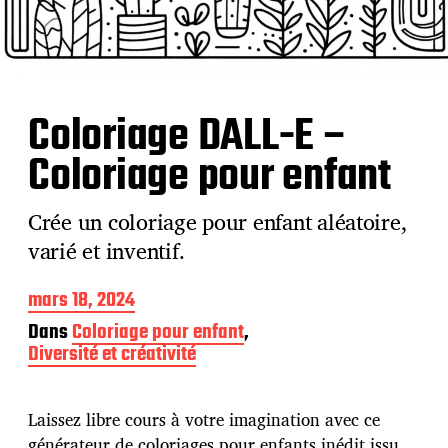
Coloriage DALL-E –
Coloriage pour enfant
Crée un coloriage pour enfant aléatoire,
varié et inventif.
D
mars 18, 2024
a
Dans
Coloriage pour enfant
,
t
Diversité et créativité
e
d
e
p
Laissez libre cours à votre imagination avec ce
u
générateur de coloriages pour enfants inédit issu