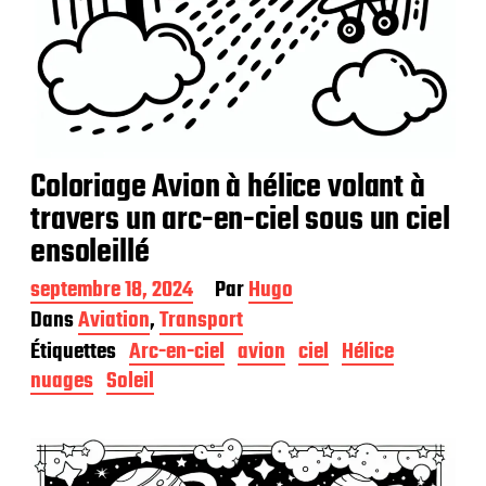
Coloriage Avion à hélice volant à
travers un arc-en-ciel sous un ciel
ensoleillé
D
septembre 18, 2024
Par
Hugo
a
Dans
Aviation
,
Transport
t
Étiquettes
Arc-en-ciel
avion
ciel
Hélice
e
d
nuages
Soleil
e
p
u
b
l