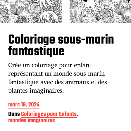
Coloriage sous-marin
fantastique
Crée un coloriage pour enfant
représentant un monde sous-marin
fantastique avec des animaux et des
plantes imaginaires.
D
mars 19, 2024
a
Dans
Coloriages pour Enfants
,
t
mondes imaginaires
e
d