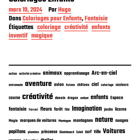
D
mars 19, 2024
Par
Hugo
a
Dans
Coloriages pour Enfants
,
Fantaisie
t
Étiquettes
coloriage
créativité
enfants
e
d
inventif
magique
e
p
u
b
l
i
animaux
Arc-en-ciel
apprentissage
action
activité créative
c
aventure
a
ciel
avion
château
coloriage
couleurs
astronaute
Avions
t
créativité
i
enfants
Espace
course
dessin
dragon
enfant
o
Imagination
n
fantaisie
fleurs
forêt
licorne
jardin
fée
Ferrari
nature
nuages
marques de voitures
montagnes
Magie
Montagne
Voitures
papillons
princesse
surf
Ville
planètes
Skateboard
Soleil