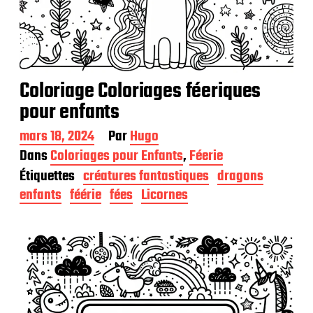
Coloriage Coloriages féeriques
pour enfants
D
mars 18, 2024
Par
Hugo
a
Dans
Coloriages pour Enfants
,
Féerie
t
Étiquettes
créatures fantastiques
dragons
e
d
enfants
féérie
fées
Licornes
e
p
u
b
l
i
c
a