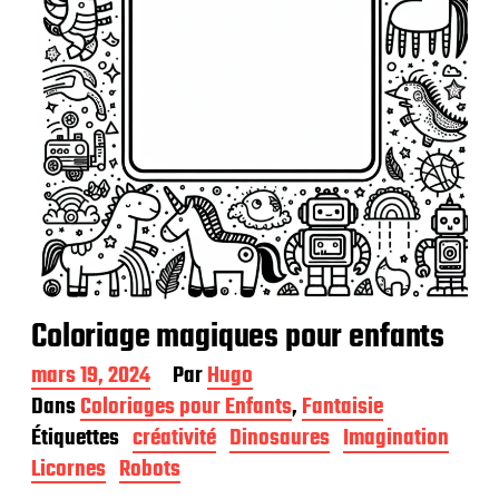
t
i
o
n
Coloriage magiques pour enfants
D
mars 19, 2024
Par
Hugo
a
Dans
Coloriages pour Enfants
,
Fantaisie
t
Étiquettes
créativité
Dinosaures
Imagination
e
d
Licornes
Robots
e