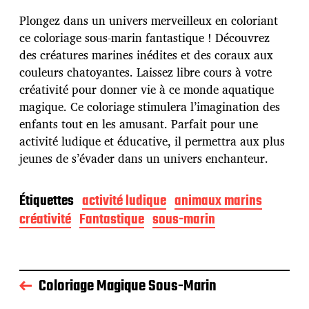
e
p
Plongez dans un univers merveilleux en coloriant
u
ce coloriage sous-marin fantastique ! Découvrez
b
des créatures marines inédites et des coraux aux
l
couleurs chatoyantes. Laissez libre cours à votre
i
c
créativité pour donner vie à ce monde aquatique
a
magique. Ce coloriage stimulera l’imagination des
t
enfants tout en les amusant. Parfait pour une
i
activité ludique et éducative, il permettra aux plus
o
n
jeunes de s’évader dans un univers enchanteur.
Étiquettes
activité ludique
animaux marins
créativité
Fantastique
sous-marin
Coloriage Magique Sous-Marin