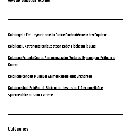
étoiles
voyage
éducation
Coloriage La Fée Joyeuse dans la Prairie Enchantée avec des Papillons
Coloriage L’Astronaute Curieux et son Robot Fidèle sur la Lune
Coloriage Piste de Course Animée avec des Voitures Dynamiques Prêtes à la
Course
Coloriage Concert Musiquer Animaux de la Forêt Enchantée
Coloriage Saut Extrême de Skateur au-dessus du T-Rex : une Scène
Spectaculaire du Sport Extreme
Catégories