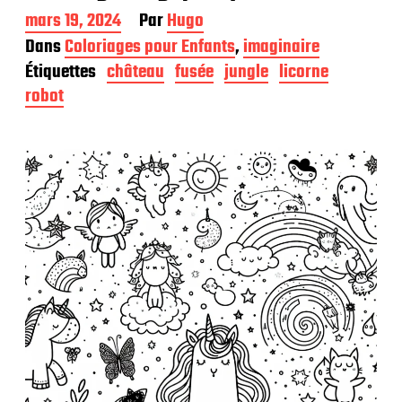
D
mars 19, 2024
Par
Hugo
a
Dans
Coloriages pour Enfants
,
imaginaire
t
Étiquettes
château
fusée
jungle
licorne
e
d
robot
e
p
u
b
l
i
c
a
t
i
o
n