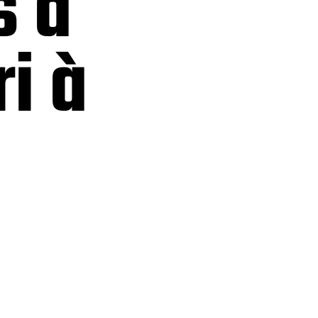
s à
ri à