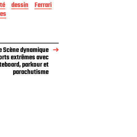
ité
dessin
Ferrari
res
ge Scène dynamique
orts extrêmes avec
teboard, parkour et
parachutisme