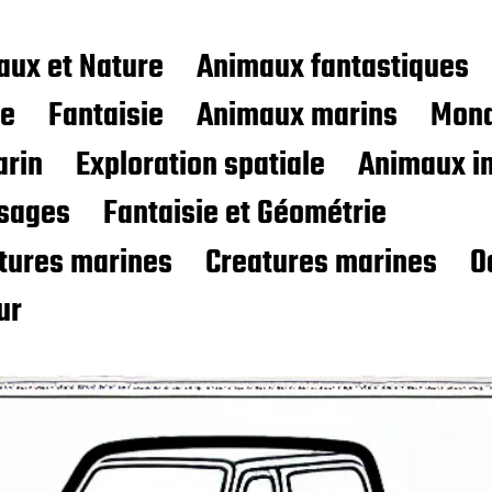
aux et Nature
Animaux fantastiques
ce
Fantaisie
Animaux marins
Mond
rin
Exploration spatiale
Animaux i
sages
Fantaisie et Géométrie
atures marines
Creatures marines
O
ur