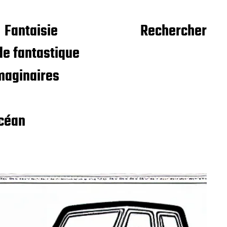
Fantaisie
Rechercher
e fantastique
maginaires
céan