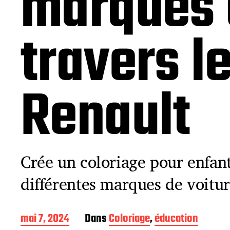
marques 
travers le
Renault
Crée un coloriage pour enfant
différentes marques de voitur
D
mai 7, 2024
Dans
Coloriage
,
éducation