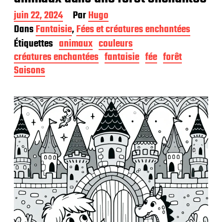
D
juin 22, 2024
Par
Hugo
a
Dans
Fantaisie
,
Fées et créatures enchantées
t
Étiquettes
animaux
couleurs
e
d
créatures enchantées
fantaisie
fée
forêt
e
Saisons
p
u
b
l
i
c
a
t
i
o
n