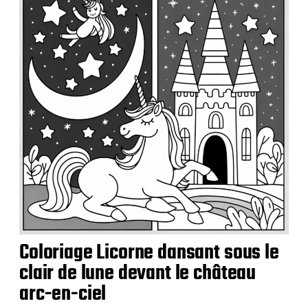
i
c
a
t
i
o
n
Coloriage Licorne dansant sous le
clair de lune devant le château
arc-en-ciel