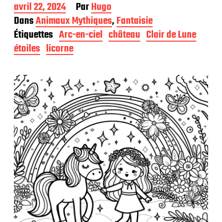
D
avril 22, 2024
Par
Hugo
a
Dans
Animaux Mythiques
,
Fantaisie
t
Étiquettes
Arc-en-ciel
château
Clair de Lune
e
d
étoiles
licorne
e
p
u
b
l
i
c
a
t
i
o
n