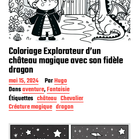
Coloriage Explorateur d’un
château magique avec son fidèle
dragon
D
mai 15, 2024
Par
Hugo
a
Dans
aventure
,
Fantaisie
t
Étiquettes
château
Chevalier
e
d
Créature magique
dragon
e
p
u
b
l