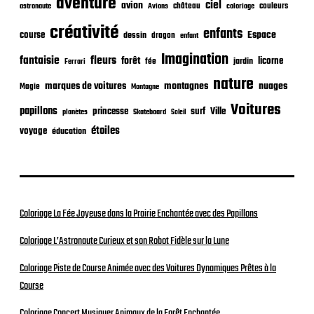
aventure
a
ciel
avion
château
coloriage
couleurs
astronaute
Avions
t
créativité
i
enfants
Espace
course
dessin
dragon
enfant
o
Imagination
n
fantaisie
fleurs
forêt
licorne
jardin
fée
Ferrari
nature
nuages
marques de voitures
montagnes
Magie
Montagne
Voitures
papillons
princesse
surf
Ville
planètes
Skateboard
Soleil
étoiles
voyage
éducation
Coloriage La Fée Joyeuse dans la Prairie Enchantée avec des Papillons
Coloriage L’Astronaute Curieux et son Robot Fidèle sur la Lune
Coloriage Piste de Course Animée avec des Voitures Dynamiques Prêtes à la
Course
Coloriage Concert Musiquer Animaux de la Forêt Enchantée