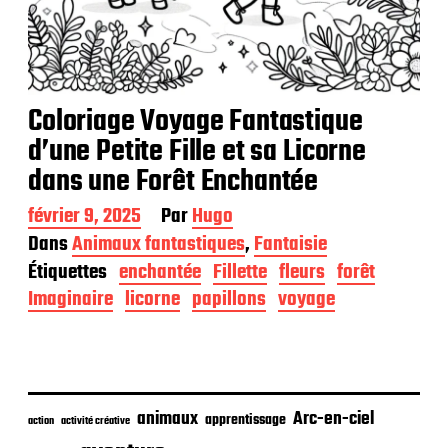
Coloriage Voyage Fantastique
d’une Petite Fille et sa Licorne
dans une Forêt Enchantée
D
février 9, 2025
Par
Hugo
a
Dans
Animaux fantastiques
,
Fantaisie
t
Étiquettes
enchantée
Fillette
fleurs
forêt
e
d
Imaginaire
licorne
papillons
voyage
e
p
u
b
l
i
animaux
Arc-en-ciel
apprentissage
action
activité créative
c