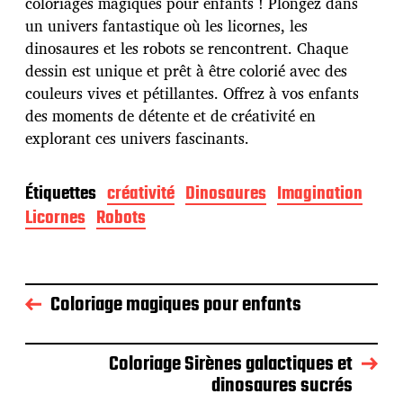
p
coloriages magiques pour enfants ! Plongez dans
u
un univers fantastique où les licornes, les
b
dinosaures et les robots se rencontrent. Chaque
l
dessin est unique et prêt à être colorié avec des
i
c
couleurs vives et pétillantes. Offrez à vos enfants
a
des moments de détente et de créativité en
t
explorant ces univers fascinants.
i
o
n
Étiquettes
créativité
Dinosaures
Imagination
Licornes
Robots
Coloriage magiques pour enfants
Coloriage Sirènes galactiques et
dinosaures sucrés