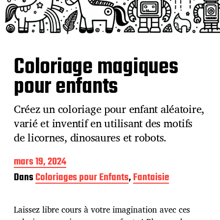
Coloriage magiques
pour enfants
Créez un coloriage pour enfant aléatoire,
varié et inventif en utilisant des motifs
de licornes, dinosaures et robots.
D
mars 19, 2024
a
Dans
Coloriages pour Enfants
,
Fantaisie
t
e
d
Laissez libre cours à votre imagination avec ces
e