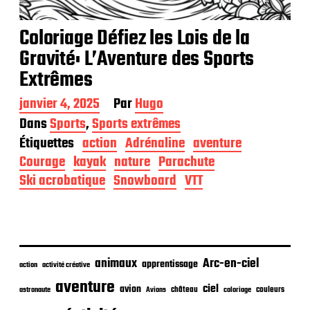
Coloriage Défiez les Lois de la
Gravité: L’Aventure des Sports
Extrêmes
D
janvier 4, 2025
Par
Hugo
a
Dans
Sports
,
Sports extrêmes
t
Étiquettes
action
Adrénaline
aventure
e
d
Courage
kayak
nature
Parachute
e
Ski acrobatique
Snowboard
VTT
p
u
b
l
i
c
animaux
Arc-en-ciel
apprentissage
action
activité créative
a
t
aventure
ciel
avion
château
coloriage
couleurs
astronaute
Avions
i