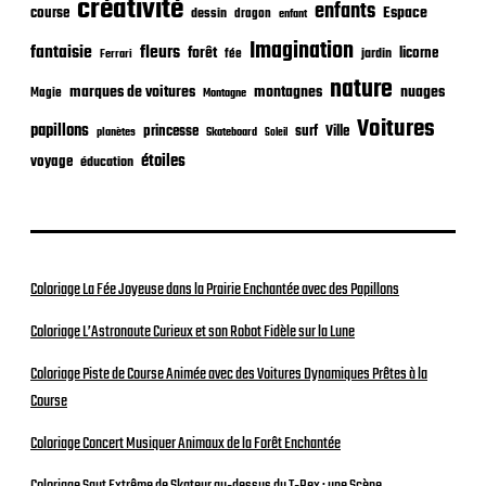
o
créativité
enfants
Espace
course
dessin
dragon
enfant
n
Imagination
fantaisie
fleurs
forêt
licorne
jardin
fée
Ferrari
nature
nuages
marques de voitures
montagnes
Magie
Montagne
Voitures
papillons
princesse
surf
Ville
planètes
Skateboard
Soleil
étoiles
voyage
éducation
Coloriage La Fée Joyeuse dans la Prairie Enchantée avec des Papillons
Coloriage L’Astronaute Curieux et son Robot Fidèle sur la Lune
Coloriage Piste de Course Animée avec des Voitures Dynamiques Prêtes à la
Course
Coloriage Concert Musiquer Animaux de la Forêt Enchantée