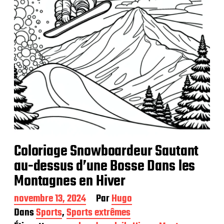
t
i
o
n
Coloriage Snowboardeur Sautant
au-dessus d’une Bosse Dans les
Montagnes en Hiver
D
novembre 13, 2024
Par
Hugo
a
Dans
Sports
,
Sports extrêmes
t