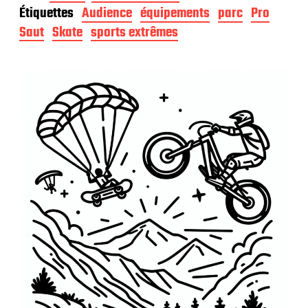
t
Étiquettes
Audience
équipements
parc
Pro
e
d
Saut
Skate
sports extrêmes
e
p
u
b
l
i
c
a
t
i
o
n