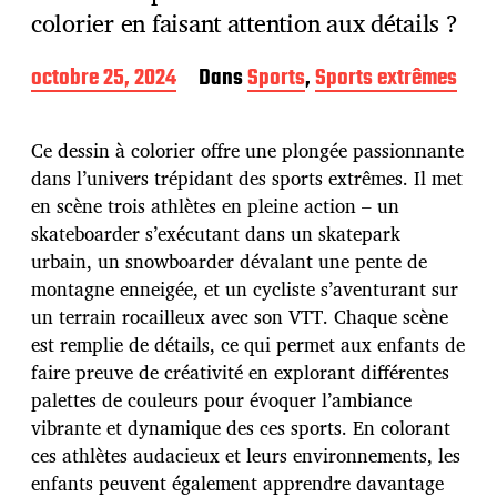
colorier en faisant attention aux détails ?
D
octobre 25, 2024
Dans
Sports
,
Sports extrêmes
a
t
e
Ce dessin à colorier offre une plongée passionnante
d
dans l’univers trépidant des sports extrêmes. Il met
e
en scène trois athlètes en pleine action – un
p
u
skateboarder s’exécutant dans un skatepark
b
urbain, un snowboarder dévalant une pente de
l
montagne enneigée, et un cycliste s’aventurant sur
i
un terrain rocailleux avec son VTT. Chaque scène
c
a
est remplie de détails, ce qui permet aux enfants de
t
faire preuve de créativité en explorant différentes
i
palettes de couleurs pour évoquer l’ambiance
o
vibrante et dynamique des ces sports. En colorant
n
ces athlètes audacieux et leurs environnements, les
enfants peuvent également apprendre davantage