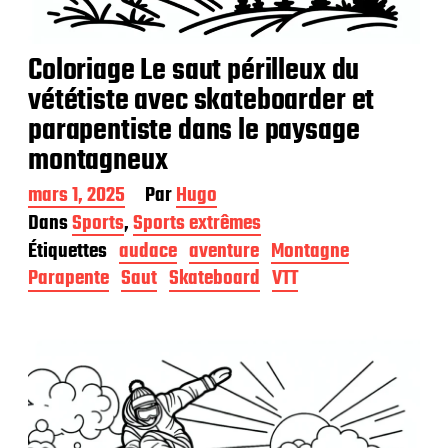
Coloriage Le saut périlleux du
vététiste avec skateboarder et
parapentiste dans le paysage
montagneux
D
mars 1, 2025
Par
Hugo
a
Dans
Sports
,
Sports extrêmes
t
Étiquettes
audace
aventure
Montagne
e
d
Parapente
Saut
Skateboard
VTT
e
p
u
b
l
i
c
a