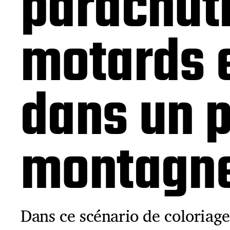
parachuti
motards e
dans un 
montagn
Dans ce scénario de coloriage,