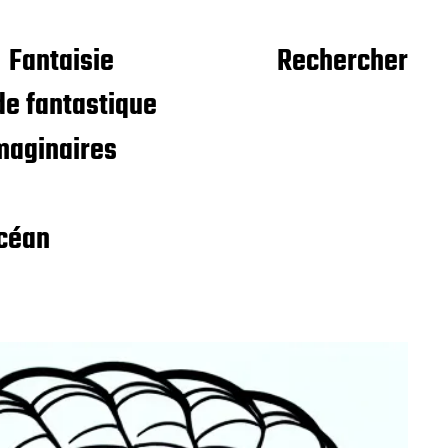
Fantaisie
Rechercher
e fantastique
maginaires
céan