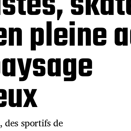
stes, skat
n pleine a
paysage
eux
 des sportifs de