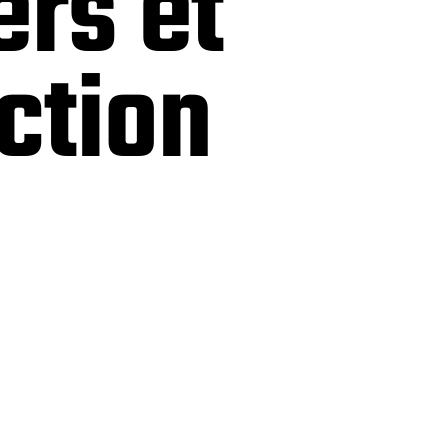
ers et
ction