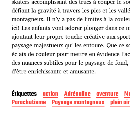
l
skaters accomplissant des trucs à couper le so
i
défiant la gravité à travers les pics et les val
c
montagneux. Il n’y a pas de limites à la coule
a
t
ici! Les enfants vont adorer plonger dans ce
i
ajoutant leur propre touche créative aux sport
o
paysage majestueux qui les entoure. Que ce so
n
éclats de couleur pour mettre en évidence l’ac
des nuances subtiles pour le paysage de fond,
d’être enrichissante et amusante.
Étiquettes
action
Adrénaline
aventure
M
Parachutisme
Paysage montagneux
plein air