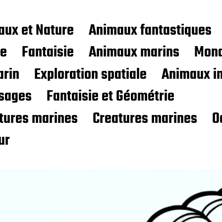
aux et Nature
Animaux fantastiques
ce
Fantaisie
Animaux marins
Mond
rin
Exploration spatiale
Animaux i
sages
Fantaisie et Géométrie
atures marines
Creatures marines
O
ur