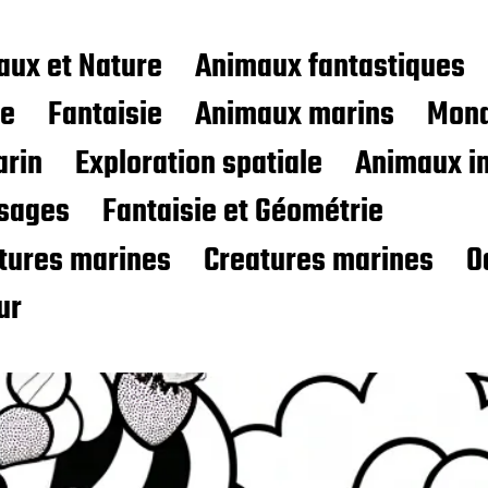
aux et Nature
Animaux fantastiques
ce
Fantaisie
Animaux marins
Mond
rin
Exploration spatiale
Animaux i
sages
Fantaisie et Géométrie
atures marines
Creatures marines
O
ur