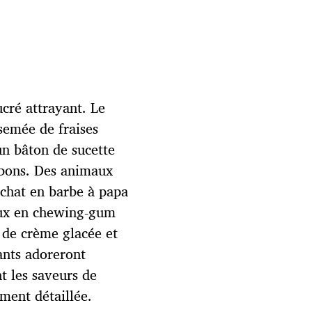
ucré attrayant. Le
semée de fraises
un bâton de sucette
nbons. Des animaux
chat en barbe à papa
aux en chewing-gum
 de crème glacée et
fants adoreront
t les saveurs de
ment détaillée.