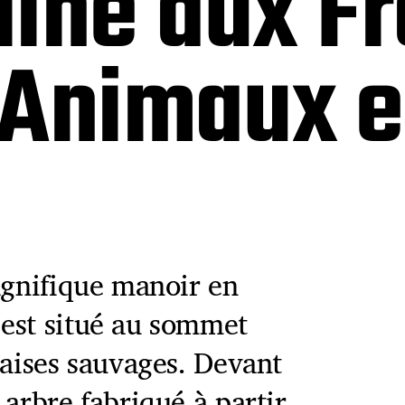
lline aux F
 Animaux 
agnifique manoir en
est situé au sommet
raises sauvages. Devant
 arbre fabriqué à partir