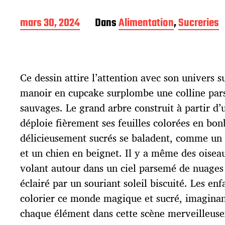
D
mars 30, 2024
Dans
Alimentation
,
Sucreries
a
t
e
d
Ce dessin attire l’attention avec son univers s
e
p
manoir en cupcake surplombe une colline par
u
sauvages. Le grand arbre construit à partir d’
b
l
déploie fièrement ses feuilles colorées en bo
i
délicieusement sucrés se baladent, comme un 
c
et un chien en beignet. Il y a même des oise
a
t
volant autour dans un ciel parsemé de nuages
i
éclairé par un souriant soleil biscuité. Les en
o
colorier ce monde magique et sucré, imaginan
n
chaque élément dans cette scène merveilleuse