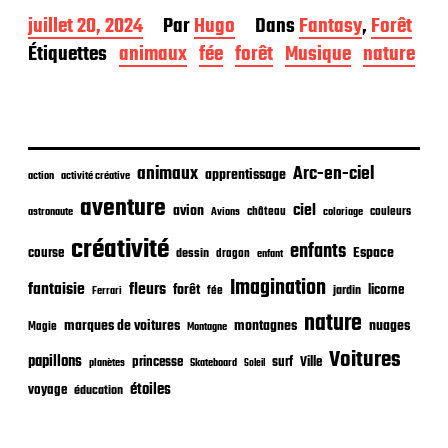
D
juillet 20, 2024
Par
Hugo
Dans
Fantasy
,
Forêt
a
Étiquettes
animaux
fée
forêt
Musique
nature
t
e
d
e
p
u
animaux
Arc-en-ciel
apprentissage
action
activité créative
b
aventure
l
ciel
avion
château
coloriage
couleurs
astronaute
Avions
i
créativité
c
enfants
Espace
course
dessin
dragon
enfant
a
t
Imagination
fantaisie
fleurs
forêt
licorne
jardin
fée
Ferrari
i
nature
o
nuages
marques de voitures
montagnes
Magie
Montagne
n
Voitures
papillons
princesse
surf
Ville
planètes
Skateboard
Soleil
étoiles
voyage
éducation