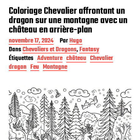
Coloriage Chevalier affrontant un
dragon sur une montagne avec un
château en arrière-plan
D
novembre 17, 2024
Par
Hugo
a
Dans
Chevaliers et Dragons
,
Fantasy
t
Étiquettes
Adventure
château
Chevalier
e
d
dragon
Feu
Montagne
e
p
u
b
l
i
c
a
t
i
o