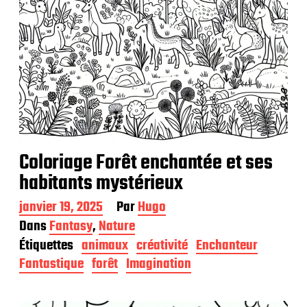
n
Coloriage Forêt enchantée et ses
habitants mystérieux
D
janvier 19, 2025
Par
Hugo
a
Dans
Fantasy
,
Nature
t
Étiquettes
animaux
créativité
Enchanteur
e
d
Fantastique
forêt
Imagination
e
p
u