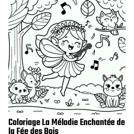
b
l
i
c
a
t
i
o
n
Coloriage La Mélodie Enchantée de
la Fée des Bois