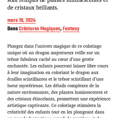
de cristaux brillants.
D
mars 19, 2024
a
Dans
Créatures Magiques
,
Fantasy
t
e
d
Plongez dans l’univers magique de ce coloriage
e
p
unique où un dragon majestueux veille sur un
u
trésor fabuleux caché au cœur d’une grotte
b
enchantée. Les enfants pourront laisser libre cours
l
à leur imagination en coloriant le dragon aux
i
c
écailles scintillantes et le trésor scintillant d’une
a
lueur mystérieuse. Les détails complexes de la
t
nature environnante, des plantes luminescentes et
i
des cristaux étincelants, promettent une expérience
o
n
artistique captivante. Ce coloriage stimulera la
créativité des enfants tout en les plongeant dans