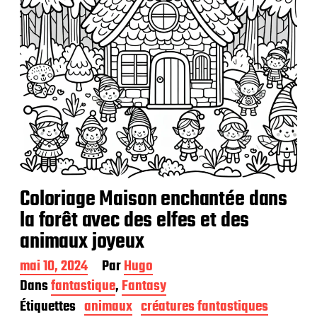
Coloriage Maison enchantée dans
la forêt avec des elfes et des
animaux joyeux
D
mai 10, 2024
Par
Hugo
a
Dans
fantastique
,
Fantasy
t
Étiquettes
animaux
créatures fantastiques
e