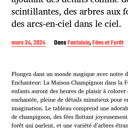
scintillantes, des arbres aux 
des arcs-en-ciel dans le ciel.
D
mars 24, 2024
Dans
Fantaisie
,
Fées et Forêt
a
t
e
d
Plongez dans un monde magique avec notre de
e
p
Enchanteur: La Maison-Champignon dans la Fo
u
enfants auront des heures de plaisir à colorer 
b
l
enchantée, pleine de détails minutieux pour e
i
imagination. Le tableau comprend une adora
c
de champignon, des fées flottant joyeusement
a
t
forêt qui parlent, et une variété d’arbres étra