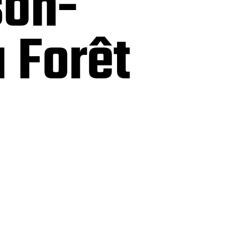
son-
 Forêt