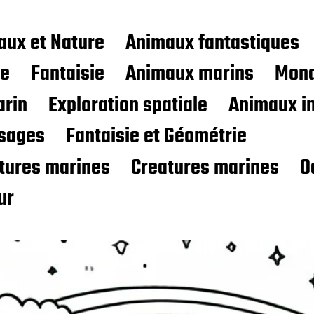
aux et Nature
Animaux fantastiques
ce
Fantaisie
Animaux marins
Mond
rin
Exploration spatiale
Animaux i
sages
Fantaisie et Géométrie
atures marines
Creatures marines
O
ur