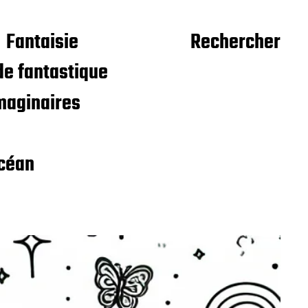
Fantaisie
Rechercher
e fantastique
maginaires
céan