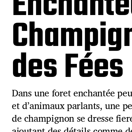
Enchante
Champign
des Fées
Dans une foret enchantée peu
et d’animaux parlants, une p
de champignon se dresse fier
ajoutant des détails comme d