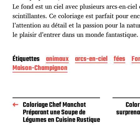
i
Le fond est un ciel avec plusieurs arcs-en-ciel 
o
scintillantes. Ce coloriage est parfait pour enc
n
l’attention au détail et la passion pour la nat
le plaisir d’entrer dans un monde fantastique.
Étiquettes
animaux
arcs-en-ciel
fées
Fo
Maison-Champignon
Coloriage Chef Manchot
Color
Préparant une Soupe de
surprena
Légumes en Cuisine Rustique