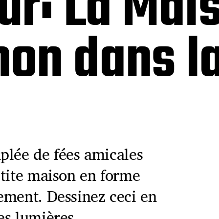
ur: La Mai
on dans la
plée de fées amicales
etite maison en forme
ement. Dessinez ceci en
es lumières