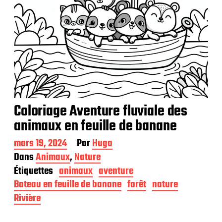
Coloriage Aventure fluviale des
animaux en feuille de banane
D
mars 19, 2024
Par
Hugo
a
Dans
Animaux
,
Nature
t
Étiquettes
animaux
aventure
e
d
Bateau en feuille de banane
forêt
nature
e
Rivière
p
u