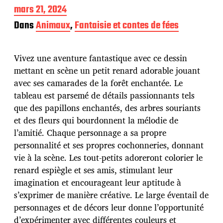
D
mars 21, 2024
a
Dans
Animaux
,
Fantaisie et contes de fées
t
e
d
Vivez une aventure fantastique avec ce dessin
e
p
mettant en scène un petit renard adorable jouant
u
avec ses camarades de la forêt enchantée. Le
b
tableau est parsemé de détails passionnants tels
l
que des papillons enchantés, des arbres souriants
i
c
et des fleurs qui bourdonnent la mélodie de
a
l’amitié. Chaque personnage a sa propre
t
personnalité et ses propres cochonneries, donnant
i
vie à la scène. Les tout-petits adoreront colorier le
o
n
renard espiègle et ses amis, stimulant leur
imagination et encourageant leur aptitude à
s’exprimer de manière créative. Le large éventail de
personnages et de décors leur donne l’opportunité
d’expérimenter avec différentes couleurs et