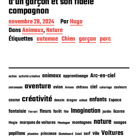
d’un garçon et son fidèle
compagnon
D
novembre 28, 2024
Par
Hugo
a
Dans
Animaux
,
Nature
t
Étiquettes
automne
Chien
garçon
parc
e
d
e
p
u
b
animaux
Arc-en-ciel
l
apprentissage
action
activité créative
i
aventure
ciel
avion
c
château
coloriage
couleurs
astronaute
Avions
a
créativité
enfants
Espace
t
course
dessin
dragon
enfant
i
Imagination
fantaisie
fleurs
forêt
licorne
jardin
fée
Ferrari
o
n
nature
nuages
marques de voitures
montagnes
Magie
Montagne
Voitures
papillons
princesse
surf
Ville
planètes
Skateboard
Soleil