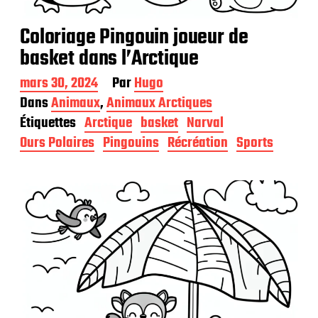
Coloriage Pingouin joueur de
basket dans l’Arctique
D
mars 30, 2024
Par
Hugo
a
Dans
Animaux
,
Animaux Arctiques
t
Étiquettes
Arctique
basket
Narval
e
d
Ours Polaires
Pingouins
Récréation
Sports
e
p
u
b
l
i
c
a
t
i
o
n