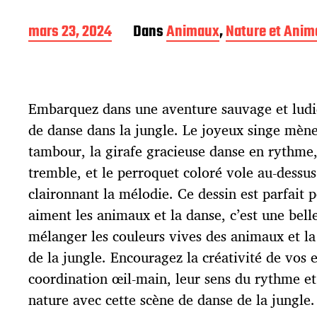
D
mars 23, 2024
Dans
Animaux
,
Nature et Ani
a
t
e
d
Embarquez dans une aventure sauvage et ludi
e
p
de danse dans la jungle. Le joyeux singe mèn
u
tambour, la girafe gracieuse danse en rythme,
b
l
tremble, et le perroquet coloré vole au-dessus
i
claironnant la mélodie. Ce dessin est parfait p
c
aiment les animaux et la danse, c’est une bell
a
t
mélanger les couleurs vives des animaux et la
i
de la jungle. Encouragez la créativité de vos e
o
coordination œil-main, leur sens du rythme et
n
nature avec cette scène de danse de la jungle.