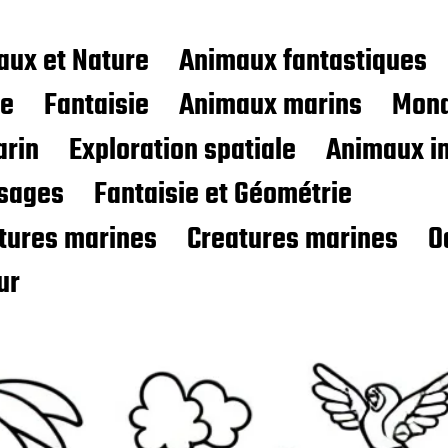
aux et Nature
Animaux fantastiques
ce
Fantaisie
Animaux marins
Mond
rin
Exploration spatiale
Animaux i
sages
Fantaisie et Géométrie
atures marines
Creatures marines
O
ur