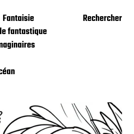
Fantaisie
Rechercher
e fantastique
maginaires
céan