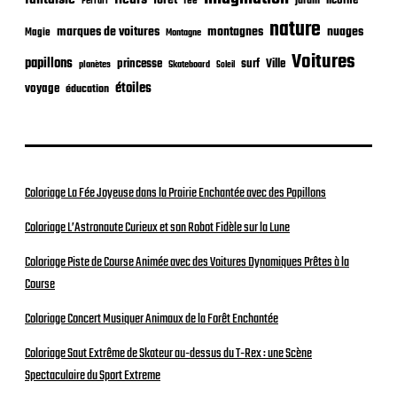
n
forêt
licorne
jardin
fée
Ferrari
nature
nuages
marques de voitures
montagnes
Magie
Montagne
Voitures
papillons
princesse
surf
Ville
planètes
Skateboard
Soleil
étoiles
voyage
éducation
Coloriage La Fée Joyeuse dans la Prairie Enchantée avec des Papillons
Coloriage L’Astronaute Curieux et son Robot Fidèle sur la Lune
Coloriage Piste de Course Animée avec des Voitures Dynamiques Prêtes à la
Course
Coloriage Concert Musiquer Animaux de la Forêt Enchantée
Coloriage Saut Extrême de Skateur au-dessus du T-Rex : une Scène
Spectaculaire du Sport Extreme