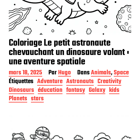
Coloriage Le petit astronaute
chevauchant un dinosaure volant :
une aventure spatiale
D
mars 18, 2025
Par
Hugo
Dans
Animals
,
Space
a
Étiquettes
Adventure
Astronauts
Creativity
t
Dinosaurs
éducation
fantasy
Galaxy
kids
e
d
Planets
stars
e
p
u
b
l
i