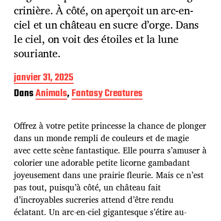
crinière. À côté, on aperçoit un arc-en-
ciel et un château en sucre d’orge. Dans
le ciel, on voit des étoiles et la lune
souriante.
D
janvier 31, 2025
a
Dans
Animals
,
Fantasy Creatures
t
e
d
Offrez à votre petite princesse la chance de plonger
e
p
dans un monde rempli de couleurs et de magie
u
avec cette scène fantastique. Elle pourra s’amuser à
b
colorier une adorable petite licorne gambadant
l
joyeusement dans une prairie fleurie. Mais ce n’est
i
c
pas tout, puisqu’à côté, un château fait
a
d’incroyables sucreries attend d’être rendu
t
éclatant. Un arc-en-ciel gigantesque s’étire au-
i