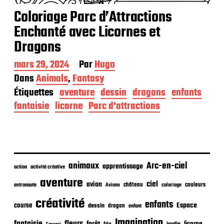
Coloriage Parc d’Attractions
Enchanté avec Licornes et
Dragons
D
mars 29, 2024
Par
Hugo
a
Dans
Animals
,
Fantasy
t
Étiquettes
aventure
dessin
dragons
enfants
e
d
fantaisie
licorne
Parc d'attractions
e
p
u
b
l
i
animaux
Arc-en-ciel
apprentissage
action
activité créative
c
aventure
a
ciel
avion
château
coloriage
couleurs
astronaute
Avions
t
créativité
i
enfants
Espace
course
dessin
dragon
enfant
o
Imagination
fantaisie
fleurs