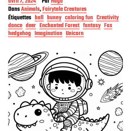
D
avril 7, 2024
Par
Hugo
a
Dans
Animals
,
Fairytale Creatures
t
Étiquettes
ball
bunny
coloring fun
Creativity
e
d
dance
deer
Enchanted Forest
fantasy
Fox
e
hedgehog
Imagination
Unicorn
p
u
b
l
i
c
a
t
i
o
n