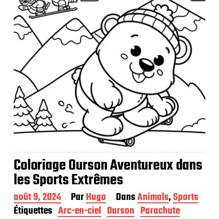
c
a
t
i
o
n
Coloriage Ourson Aventureux dans
les Sports Extrêmes
D
août 9, 2024
Par
Hugo
Dans
Animals
,
Sports
a
Étiquettes
Arc-en-ciel
Ourson
Parachute
t