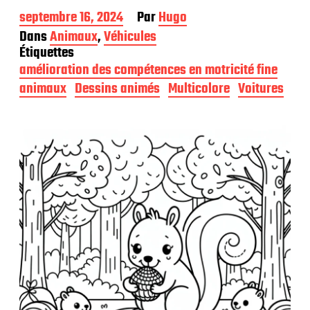
D
septembre 16, 2024
Par
Hugo
a
Dans
Animaux
,
Véhicules
t
Étiquettes
e
amélioration des compétences en motricité fine
d
e
animaux
Dessins animés
Multicolore
Voitures
p
u
b
l
i
c
a
t
i
o
n