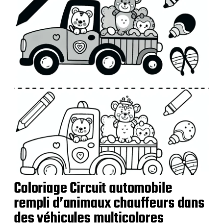
b
l
i
c
a
t
i
o
n
Coloriage Circuit automobile
rempli d’animaux chauffeurs dans
des véhicules multicolores