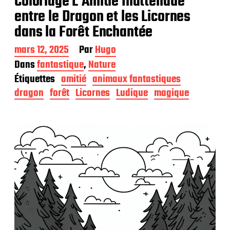
Coloriage L’Amitié Inattendue
entre le Dragon et les Licornes
dans la Forêt Enchantée
D
mars 12, 2025
Par
Hugo
a
Dans
fantastique
,
Nature
t
Étiquettes
amitié
animaux fantastiques
e
d
dragon
forêt
Licornes
Ludique
magique
e
p
u
b
l
i
c
a
t
i
o
n