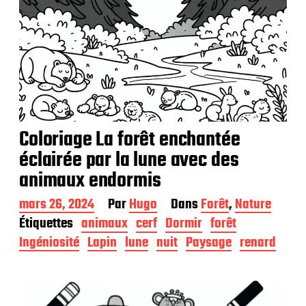
Coloriage La forêt enchantée
éclairée par la lune avec des
animaux endormis
D
mars 26, 2024
Par
Hugo
Dans
Forêt
,
Nature
a
Étiquettes
animaux
cerf
Dormir
forêt
t
Ingéniosité
Lapin
lune
nuit
Paysage
renard
e
d
e
p
u