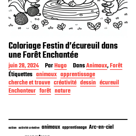
Coloriage Festin d’écureuil dans
une Forêt Enchantée
D
juin 28, 2024
Par
Hugo
Dans
Animaux
,
Forêt
a
Étiquettes
animaux
apprentissage
t
cherche et trouve
créativité
dessin
écureuil
e
d
Enchanteur
forêt
nature
e
p
u
b
l
i
animaux
Arc-en-ciel
apprentissage
action
activité créative
c