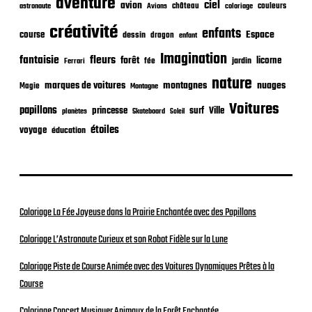
aventure
a
ciel
avion
château
coloriage
couleurs
astronaute
Avions
t
créativité
i
enfants
Espace
course
dessin
dragon
enfant
o
Imagination
fantaisie
fleurs
n
forêt
licorne
jardin
fée
Ferrari
nature
nuages
marques de voitures
montagnes
Magie
Montagne
Voitures
papillons
princesse
surf
Ville
planètes
Skateboard
Soleil
étoiles
voyage
éducation
Coloriage La Fée Joyeuse dans la Prairie Enchantée avec des Papillons
Coloriage L’Astronaute Curieux et son Robot Fidèle sur la Lune
Coloriage Piste de Course Animée avec des Voitures Dynamiques Prêtes à la
Course
Coloriage Concert Musiquer Animaux de la Forêt Enchantée