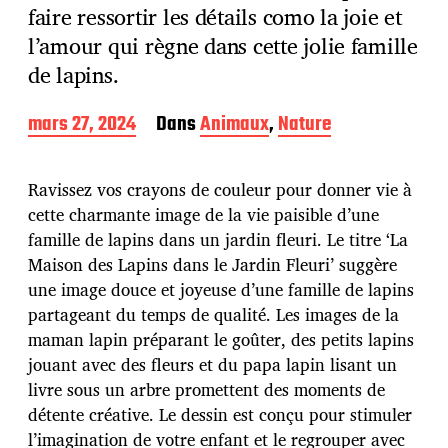
faire ressortir les détails como la joie et
l’amour qui règne dans cette jolie famille
de lapins.
D
mars 27, 2024
Dans
Animaux
,
Nature
a
t
e
Ravissez vos crayons de couleur pour donner vie à
d
cette charmante image de la vie paisible d’une
e
famille de lapins dans un jardin fleuri. Le titre ‘La
p
u
Maison des Lapins dans le Jardin Fleuri’ suggère
b
une image douce et joyeuse d’une famille de lapins
l
partageant du temps de qualité. Les images de la
i
maman lapin préparant le goûter, des petits lapins
c
a
jouant avec des fleurs et du papa lapin lisant un
t
livre sous un arbre promettent des moments de
i
détente créative. Le dessin est conçu pour stimuler
o
l’imagination de votre enfant et le regrouper avec
n