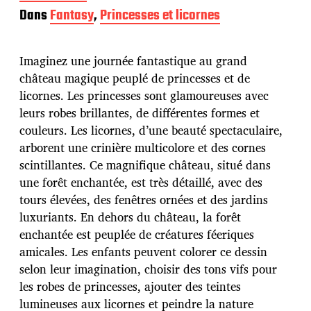
a
Dans
Fantasy
,
Princesses et licornes
t
e
d
Imaginez une journée fantastique au grand
e
p
château magique peuplé de princesses et de
u
licornes. Les princesses sont glamoureuses avec
b
leurs robes brillantes, de différentes formes et
l
couleurs. Les licornes, d’une beauté spectaculaire,
i
c
arborent une crinière multicolore et des cornes
a
scintillantes. Ce magnifique château, situé dans
t
une forêt enchantée, est très détaillé, avec des
i
tours élevées, des fenêtres ornées et des jardins
o
n
luxuriants. En dehors du château, la forêt
enchantée est peuplée de créatures féeriques
amicales. Les enfants peuvent colorer ce dessin
selon leur imagination, choisir des tons vifs pour
les robes de princesses, ajouter des teintes
lumineuses aux licornes et peindre la nature