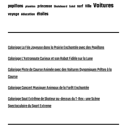
Voitures
papillons
princesse
surf
Ville
planètes
Skateboard
Soleil
étoiles
voyage
éducation
Coloriage La Fée Joyeuse dans la Prairie Enchantée avec des Papillons
Coloriage L’Astronaute Curieux et son Robot Fidèle sur la Lune
Coloriage Piste de Course Animée avec des Voitures Dynamiques Prêtes à la
Course
Coloriage Concert Musiquer Animaux de la Forêt Enchantée
Coloriage Saut Extrême de Skateur au-dessus du T-Rex : une Scène
Spectaculaire du Sport Extreme