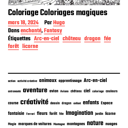
Coloriage Coloriages magiques
D
mars 18, 2024
Par
Hugo
a
Dans
enchanté
,
Fantasy
t
Étiquettes
Arc-en-ciel
château
dragon
fée
e
d
forêt
licorne
e
p
u
b
l
i
animaux
Arc-en-ciel
apprentissage
action
activité créative
c
aventure
a
ciel
avion
château
coloriage
couleurs
astronaute
Avions
t
créativité
i
enfants
Espace
course
dessin
dragon
enfant
o
Imagination
n
fantaisie
fleurs
forêt
licorne
jardin
fée
Ferrari
nature
nuages
marques de voitures
montagnes
Magie
Montagne