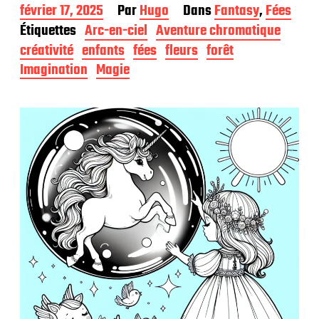
D
février 17, 2025
Par
Hugo
Dans
Fantasy
,
Fées
a
Étiquettes
Arc-en-ciel
Aventure chromatique
t
créativité
enfants
fées
fleurs
forêt
e
d
Imagination
Magie
e
p
u
b
l
i
c
a
t
i
o
n