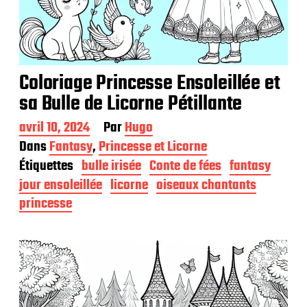
Coloriage Princesse Ensoleillée et
sa Bulle de Licorne Pétillante
D
avril 10, 2024
Par
Hugo
a
Dans
Fantasy
,
Princesse et Licorne
t
Étiquettes
bulle irisée
Conte de fées
fantasy
e
d
jour ensoleillée
licorne
oiseaux chantants
e
princesse
p
u
b
l
i
c
a
t