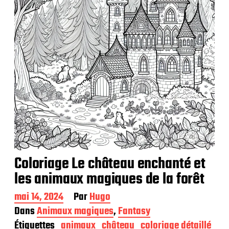
i
o
n
Coloriage Le château enchanté et
les animaux magiques de la forêt
D
mai 14, 2024
Par
Hugo
a
Dans
Animaux magiques
,
Fantasy
t
Étiquettes
animaux
château
coloriage détaillé
e