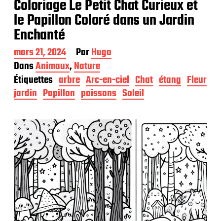
Coloriage Le Petit Chat Curieux et
le Papillon Coloré dans un Jardin
Enchanté
D
mars 21, 2024
Par
Hugo
a
Dans
Animaux
,
Nature
t
Étiquettes
arbre
Arc-en-ciel
Chat
étang
Fleur
e
d
jardin
Papillon
poissons
Soleil
e
p
u
b
l
i
c
a
t
i
o
n