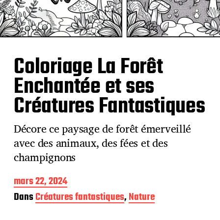
Coloriage La Forêt
Enchantée et ses
Créatures Fantastiques
Décore ce paysage de forêt émerveillé
avec des animaux, des fées et des
champignons
D
mars 22, 2024
a
Dans
Créatures fantastiques
,
Nature
t
e