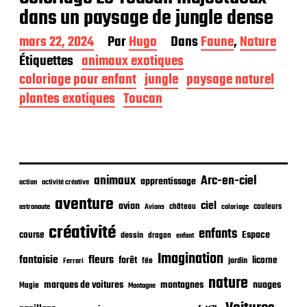
dans un paysage de jungle dense
D
mars 22, 2024
Par
Hugo
Dans
Faune
,
Nature
a
Étiquettes
animaux exotiques
t
coloriage pour enfant
jungle
paysage naturel
e
d
plantes exotiques
Toucan
e
p
u
b
l
i
animaux
Arc-en-ciel
apprentissage
action
activité créative
c
aventure
a
ciel
avion
château
coloriage
couleurs
astronaute
Avions
t
créativité
i
enfants
Espace
course
dessin
dragon
enfant
o
Imagination
fantaisie
fleurs
n
forêt
licorne
jardin
fée
Ferrari
nature
nuages
marques de voitures
montagnes
Magie
Montagne