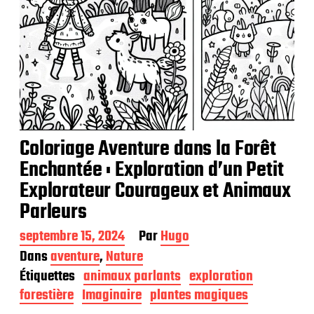
Coloriage Aventure dans la Forêt
Enchantée : Exploration d’un Petit
Explorateur Courageux et Animaux
Parleurs
D
septembre 15, 2024
Par
Hugo
a
Dans
aventure
,
Nature
t
Étiquettes
animaux parlants
exploration
e
d
forestière
Imaginaire
plantes magiques
e