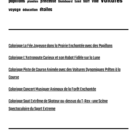
Voitures
papillons
princesse
surf
Ville
planètes
Skateboard
Soleil
étoiles
voyage
éducation
Coloriage La Fée Joyeuse dans la Prairie Enchantée avec des Papillons
Coloriage L’Astronaute Curieux et son Robot Fidèle sur la Lune
Coloriage Piste de Course Animée avec des Voitures Dynamiques Prêtes à la
Course
Coloriage Concert Musiquer Animaux de la Forêt Enchantée
Coloriage Saut Extrême de Skateur au-dessus du T-Rex : une Scène
Spectaculaire du Sport Extreme