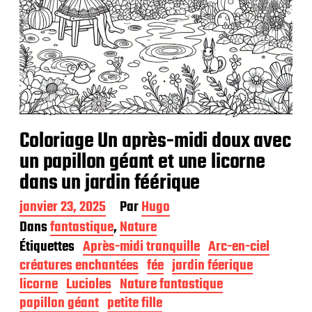
Coloriage Un après-midi doux avec
un papillon géant et une licorne
dans un jardin féérique
D
janvier 23, 2025
Par
Hugo
a
Dans
fantastique
,
Nature
t
Étiquettes
Après-midi tranquille
Arc-en-ciel
e
d
créatures enchantées
fée
jardin féerique
e
licorne
Lucioles
Nature fantastique
p
papillon géant
petite fille
u