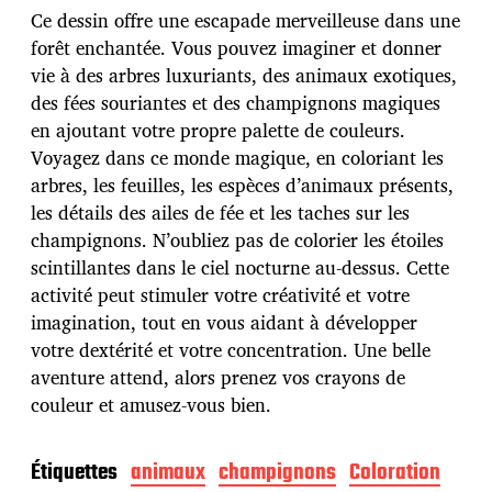
d
Ce dessin offre une escapade merveilleuse dans une
e
p
forêt enchantée. Vous pouvez imaginer et donner
u
vie à des arbres luxuriants, des animaux exotiques,
b
des fées souriantes et des champignons magiques
l
en ajoutant votre propre palette de couleurs.
i
c
Voyagez dans ce monde magique, en coloriant les
a
arbres, les feuilles, les espèces d’animaux présents,
t
les détails des ailes de fée et les taches sur les
i
champignons. N’oubliez pas de colorier les étoiles
o
n
scintillantes dans le ciel nocturne au-dessus. Cette
activité peut stimuler votre créativité et votre
imagination, tout en vous aidant à développer
votre dextérité et votre concentration. Une belle
aventure attend, alors prenez vos crayons de
couleur et amusez-vous bien.
Étiquettes
animaux
champignons
Coloration