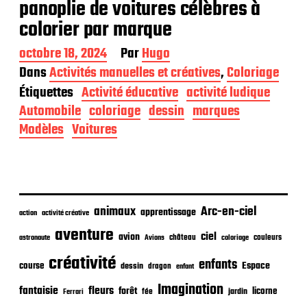
panoplie de voitures célèbres à
colorier par marque
D
octobre 18, 2024
Par
Hugo
a
Dans
Activités manuelles et créatives
,
Coloriage
t
Étiquettes
Activité éducative
activité ludique
e
d
Automobile
coloriage
dessin
marques
e
Modèles
Voitures
p
u
b
l
i
c
animaux
Arc-en-ciel
apprentissage
action
activité créative
a
t
aventure
ciel
avion
château
coloriage
couleurs
astronaute
Avions
i
o
créativité
enfants
Espace
course
dessin
dragon
enfant
n
Imagination
fantaisie
fleurs
forêt
licorne
jardin
fée
Ferrari