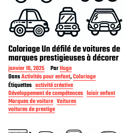
Coloriage Un défilé de voitures de
marques prestigieuses à décorer
D
janvier 10, 2025
Par
Hugo
a
Dans
Activités pour enfant
,
Coloriage
t
Étiquettes
activité créative
e
d
Développement de compétences
loisir enfant
e
Marques de voiture
Voitures
p
voitures de prestige
u
b
l
i