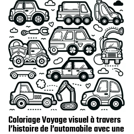
i
c
a
t
i
o
n
Coloriage Voyage visuel à travers
l’histoire de l’automobile avec une