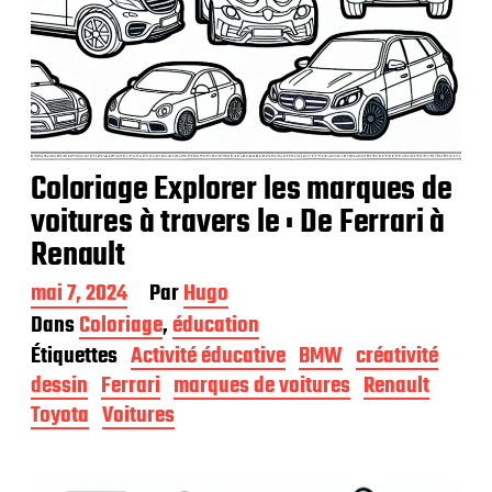
Coloriage Explorer les marques de
voitures à travers le : De Ferrari à
Renault
D
mai 7, 2024
Par
Hugo
a
Dans
Coloriage
,
éducation
t
Étiquettes
Activité éducative
BMW
créativité
e
d
dessin
Ferrari
marques de voitures
Renault
e
Toyota
Voitures
p
u
b
l