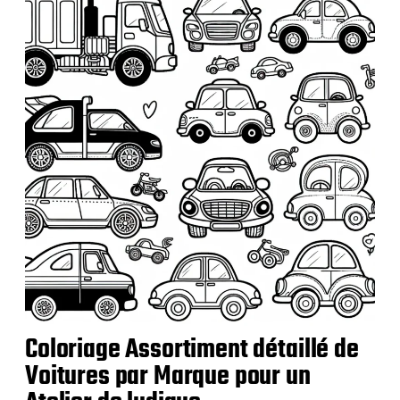
c
a
t
i
o
n
Coloriage Assortiment détaillé de
Voitures par Marque pour un