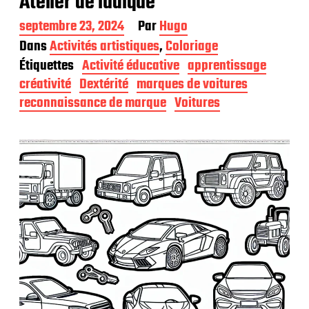
Atelier de ludique
D
septembre 23, 2024
Par
Hugo
a
Dans
Activités artistiques
,
Coloriage
t
Étiquettes
Activité éducative
apprentissage
e
d
créativité
Dextérité
marques de voitures
e
reconnaissance de marque
Voitures
p
u
b
l
i
c
a
t
i
o
n