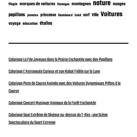
nature
nuages
marques de voitures
montagnes
Magie
Montagne
Voitures
papillons
princesse
surf
Ville
planètes
Skateboard
Soleil
étoiles
voyage
éducation
Coloriage La Fée Joyeuse dans la Prairie Enchantée avec des Papillons
Coloriage L’Astronaute Curieux et son Robot Fidèle sur la Lune
Coloriage Piste de Course Animée avec des Voitures Dynamiques Prêtes à la
Course
Coloriage Concert Musiquer Animaux de la Forêt Enchantée
Coloriage Saut Extrême de Skateur au-dessus du T-Rex : une Scène
Spectaculaire du Sport Extreme