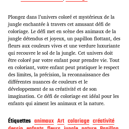
t
e
d
Plongez dans l’univers coloré et mystérieux de la
e
p
jungle enchantée à travers cet amusant défi de
u
coloriage. Le défi met en scène des animaux de la
b
jungle détendus et joyeux, un papillon flottant, des
l
fleurs aux couleurs vives et une verdure luxuriante
i
c
qui recouvre le sol de la jungle. Cet univers doit
a
être coloré par votre enfant pour prendre vie. Tout
t
en coloriant, votre enfant peut pratiquer le respect
i
des limites, la précision, la reconnaissance des
o
n
différentes nuances de couleurs et le
développement de sa créativité et de son
imagination. Ce défi de coloriage est idéal pour les
enfants qui aiment les animaux et la nature.
Étiquettes
animaux
Art
coloriage
créativité
dessin
enfants
fleurs
jungle
nature
Papillon