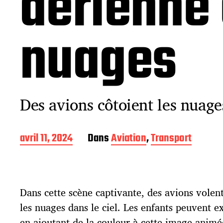
aérienne 
nuages
Des avions côtoient les nuages
D
avril 11, 2024
Dans
Aviation
,
Transport
a
t
e
d
Dans cette scène captivante, des avions volen
e
p
les nuages dans le ciel. Les enfants peuvent ex
u
en ajoutant de la couleur à cette image animé