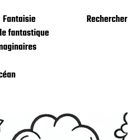
Fantaisie
Rechercher
e fantastique
maginaires
céan