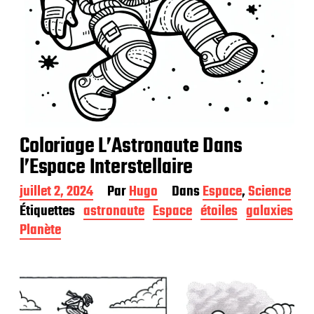
Coloriage L’Astronaute Dans
l’Espace Interstellaire
D
juillet 2, 2024
Par
Hugo
Dans
Espace
,
Science
a
Étiquettes
astronaute
Espace
étoiles
galaxies
t
Planète
e
d
e
p
u
b