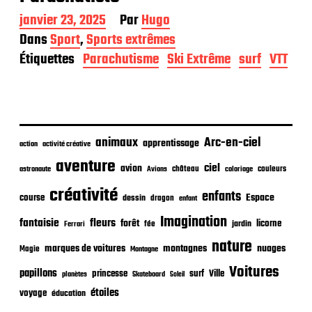
D
janvier 23, 2025
Par
Hugo
a
Dans
Sport
,
Sports extrêmes
t
Étiquettes
Parachutisme
Ski Extrême
surf
VTT
e
d
e
p
u
b
animaux
Arc-en-ciel
l
apprentissage
action
activité créative
i
aventure
ciel
avion
c
château
coloriage
couleurs
astronaute
Avions
a
créativité
enfants
Espace
t
course
dessin
dragon
enfant
i
Imagination
fantaisie
fleurs
forêt
licorne
jardin
fée
Ferrari
o
n
nature
nuages
marques de voitures
montagnes
Magie
Montagne
Voitures
papillons
princesse
surf
Ville
planètes
Skateboard
Soleil
étoiles
voyage
éducation