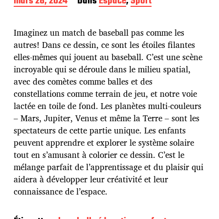
D
mars 26, 2024
Dans
Espace
,
Sport
a
t
e
Imaginez un match de baseball pas comme les
d
autres! Dans ce dessin, ce sont les étoiles filantes
e
elles-mêmes qui jouent au baseball. C’est une scène
p
u
incroyable qui se déroule dans le milieu spatial,
b
avec des comètes comme balles et des
l
constellations comme terrain de jeu, et notre voie
i
lactée en toile de fond. Les planètes multi-couleurs
c
a
– Mars, Jupiter, Venus et même la Terre – sont les
t
spectateurs de cette partie unique. Les enfants
i
peuvent apprendre et explorer le système solaire
o
tout en s’amusant à colorier ce dessin. C’est le
n
mélange parfait de l’apprentissage et du plaisir qui
aidera à développer leur créativité et leur
connaissance de l’espace.