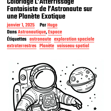
Coloriage L’Atterrissage
Fantaisiste de l’Astronaute sur
une Planète Exotique
D
janvier 1, 2025
Par
Hugo
a
Dans
Astronautique
,
Espace
t
Étiquettes
astronaute
exploration spaciale
e
d
extraterrestres
Planète
vaisseau spatial
e
p
u
b
l
i
c
a
t
i
o
n