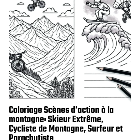
l
i
c
a
t
i
o
n
Coloriage Scènes d’action à la
montagne: Skieur Extrême,
Cycliste de Montagne, Surfeur et
Parachutiste