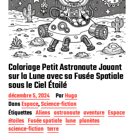
Coloriage Petit Astronaute Jouant
sur la Lune avec sa Fusée Spatiale
sous le Ciel Étoilé
D
décembre 5, 2024
Par
Hugo
a
Dans
Espace
,
Science-fiction
t
Étiquettes
Aliens
astronaute
aventure
Espace
e
d
étoiles
Fusée spatiale
lune
planètes
e
science-fiction
terre
p