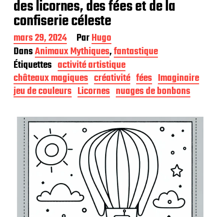
des licornes, des fées et de la
confiserie céleste
D
mars 29, 2024
Par
Hugo
a
Dans
Animaux Mythiques
,
fantastique
t
Étiquettes
activité artistique
e
d
châteaux magiques
créativité
fées
Imaginaire
e
jeu de couleurs
Licornes
nuages de bonbons
p
u
b
l
i
c
a
t
i
o
n