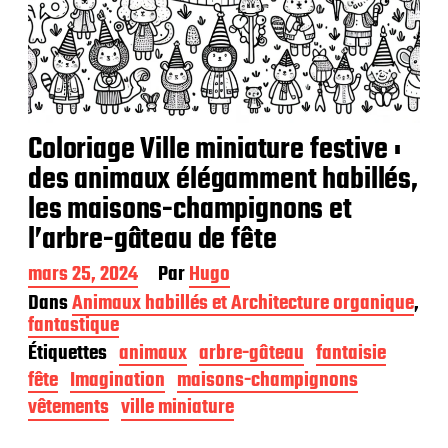
Coloriage Ville miniature festive :
des animaux élégamment habillés,
les maisons-champignons et
l’arbre-gâteau de fête
D
mars 25, 2024
Par
Hugo
a
Dans
Animaux habillés et Architecture organique
,
t
fantastique
e
Étiquettes
animaux
arbre-gâteau
fantaisie
d
e
fête
Imagination
maisons-champignons
p
vêtements
ville miniature
u
b