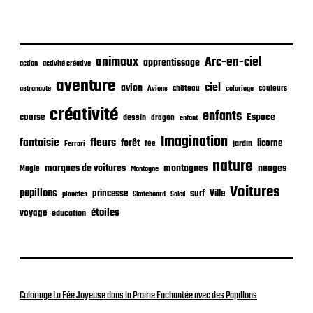
b
l
i
c
animaux
Arc-en-ciel
apprentissage
action
activité créative
a
t
aventure
ciel
avion
château
coloriage
couleurs
astronaute
Avions
i
o
créativité
enfants
Espace
course
dessin
dragon
enfant
n
Imagination
fantaisie
fleurs
forêt
licorne
jardin
fée
Ferrari
nature
nuages
marques de voitures
montagnes
Magie
Montagne
Voitures
papillons
princesse
surf
Ville
planètes
Skateboard
Soleil
étoiles
voyage
éducation
Coloriage La Fée Joyeuse dans la Prairie Enchantée avec des Papillons