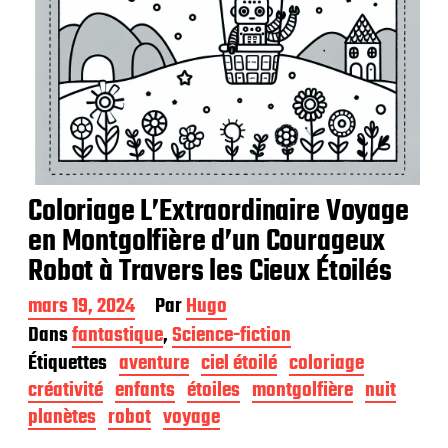
Coloriage L’Extraordinaire Voyage
en Montgolfière d’un Courageux
Robot à Travers les Cieux Étoilés
D
mars 19, 2024
Par
Hugo
a
Dans
fantastique
,
Science-fiction
t
Étiquettes
aventure
ciel étoilé
coloriage
e
d
créativité
enfants
étoiles
montgolfière
nuit
e
planètes
robot
voyage
p
u