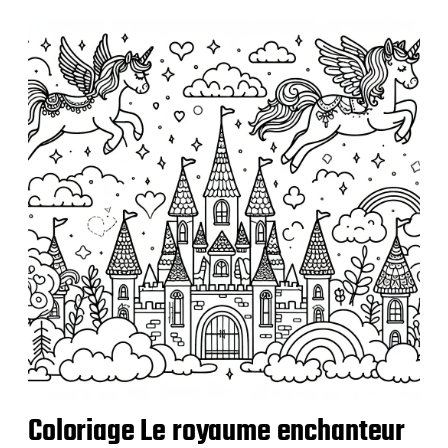
l
i
c
a
t
i
o
n
Coloriage Le royaume enchanteur