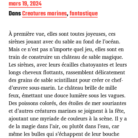
D
mars 19, 2024
a
Dans
Creatures marines
,
fantastique
t
e
d
À première vue, elles sont toutes joyeuses, ces
e
p
sirènes jouant avec du sable au fond de l’océan.
u
Mais ce n’est pas n’importe quel jeu, elles sont en
b
train de construire un château de sable magique.
l
Les sirènes, avec leurs écailles chatoyantes et leurs
i
c
longs cheveux flottants, rassemblent délicatement
a
des grains de sable scintillant pour créer ce chef-
t
d’œuvre sous-marin. Le château brille de mille
i
feux, émettant une douce lumière sous les vagues.
o
n
Des poissons colorés, des étoiles de mer souriantes
et d’autres créatures marines se joignent à la fête,
ajoutant une myriade de couleurs à la scène. Il y a
de la magie dans l’air, ou plutôt dans l’eau, car
même les bulles qui s’échappent de leur bouche