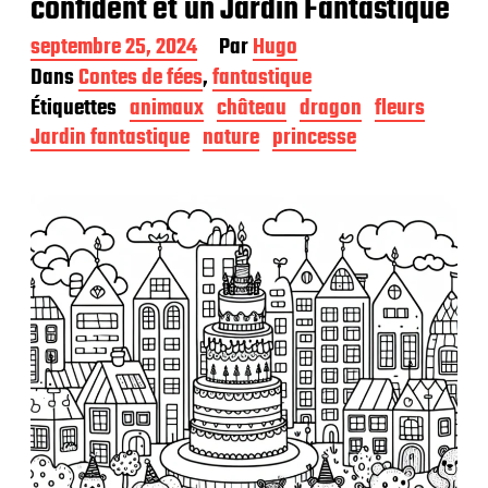
confident et un Jardin Fantastique
D
septembre 25, 2024
Par
Hugo
a
Dans
Contes de fées
,
fantastique
t
Étiquettes
animaux
château
dragon
fleurs
e
d
Jardin fantastique
nature
princesse
e
p
u
b
l
i
c
a
t
i
o
n