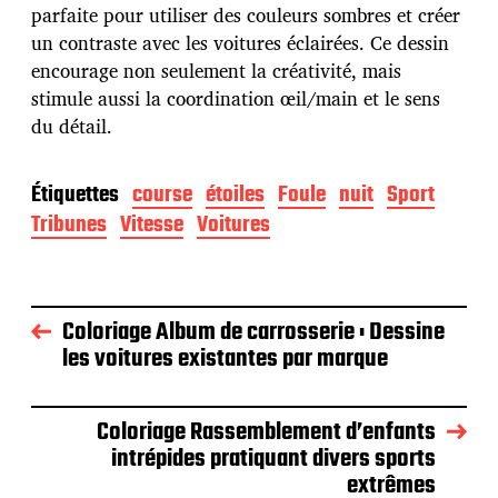
parfaite pour utiliser des couleurs sombres et créer
o
n
un contraste avec les voitures éclairées. Ce dessin
encourage non seulement la créativité, mais
stimule aussi la coordination œil/main et le sens
du détail.
Étiquettes
course
étoiles
Foule
nuit
Sport
Tribunes
Vitesse
Voitures
Coloriage Album de carrosserie : Dessine
les voitures existantes par marque
Coloriage Rassemblement d’enfants
intrépides pratiquant divers sports
extrêmes