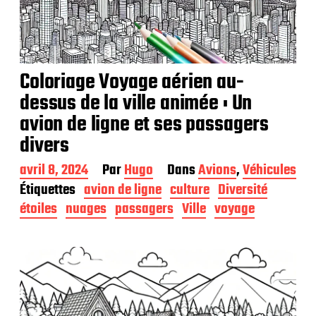
Coloriage Voyage aérien au-
dessus de la ville animée : Un
avion de ligne et ses passagers
divers
D
avril 8, 2024
Par
Hugo
Dans
Avions
,
Véhicules
a
Étiquettes
avion de ligne
culture
Diversité
t
étoiles
nuages
passagers
Ville
voyage
e
d
e
p
u
b
l
i