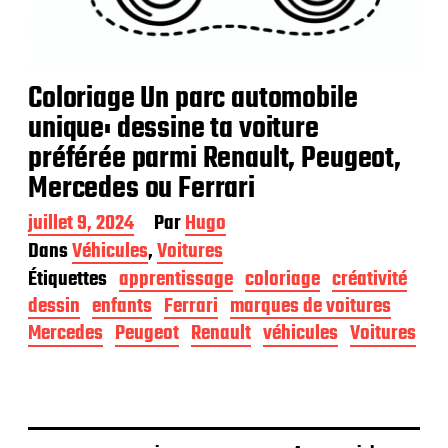
Coloriage Un parc automobile
unique: dessine ta voiture
préférée parmi Renault, Peugeot,
Mercedes ou Ferrari
D
juillet 9, 2024
Par
Hugo
a
Dans
Véhicules
,
Voitures
t
Étiquettes
apprentissage
coloriage
créativité
e
d
dessin
enfants
Ferrari
marques de voitures
e
Mercedes
Peugeot
Renault
véhicules
Voitures
p
u
b
l
i
c