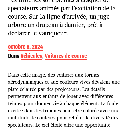
spectateurs animés par l’excitation de la
course. Sur la ligne d’arrivée, un juge
arbore un drapeau à damier, prêt à
déclarer le vainqueur.
D
octobre 8, 2024
a
Dans
Véhicules
,
Voitures de course
t
e
d
Dans cette image, des voitures aux formes
e
p
aérodynamiques et aux couleurs vives dévalent une
u
piste éclairée par des projecteurs. Les détails
b
permettent aux enfants de jouer avec différentes
l
teintes pour donner vie à chaque élément. La foule
i
c
excitée dans les tribunes peut être colorée avec une
a
multitude de couleurs pour refléter la diversité des
t
spectateurs. Le ciel étoilé offre une opportunité
i