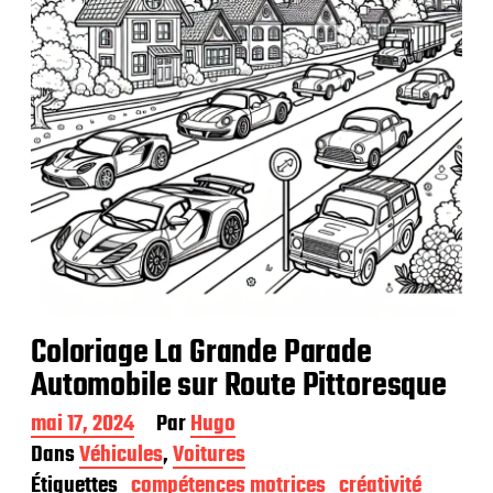
c
a
t
i
o
n
Coloriage La Grande Parade
Automobile sur Route Pittoresque
D
mai 17, 2024
Par
Hugo
a
Dans
Véhicules
,
Voitures
t
Étiquettes
compétences motrices
créativité
e