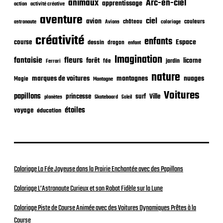
animaux
Arc-en-ciel
apprentissage
action
activité créative
a
t
aventure
ciel
avion
château
coloriage
couleurs
astronaute
Avions
i
o
créativité
enfants
Espace
course
dessin
dragon
enfant
n
Imagination
fantaisie
fleurs
forêt
licorne
jardin
fée
Ferrari
nature
nuages
marques de voitures
montagnes
Magie
Montagne
Voitures
papillons
princesse
surf
Ville
planètes
Skateboard
Soleil
étoiles
voyage
éducation
Coloriage La Fée Joyeuse dans la Prairie Enchantée avec des Papillons
Coloriage L’Astronaute Curieux et son Robot Fidèle sur la Lune
Coloriage Piste de Course Animée avec des Voitures Dynamiques Prêtes à la
Course