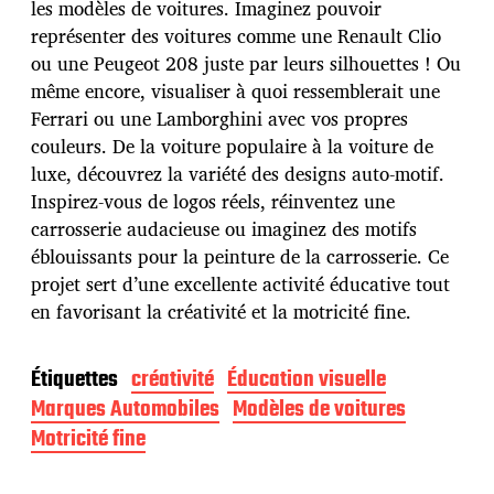
les modèles de voitures. Imaginez pouvoir
p
u
représenter des voitures comme une Renault Clio
b
ou une Peugeot 208 juste par leurs silhouettes ! Ou
l
même encore, visualiser à quoi ressemblerait une
i
Ferrari ou une Lamborghini avec vos propres
c
a
couleurs. De la voiture populaire à la voiture de
t
luxe, découvrez la variété des designs auto-motif.
i
Inspirez-vous de logos réels, réinventez une
o
carrosserie audacieuse ou imaginez des motifs
n
éblouissants pour la peinture de la carrosserie. Ce
projet sert d’une excellente activité éducative tout
en favorisant la créativité et la motricité fine.
Étiquettes
créativité
Éducation visuelle
Marques Automobiles
Modèles de voitures
Motricité fine