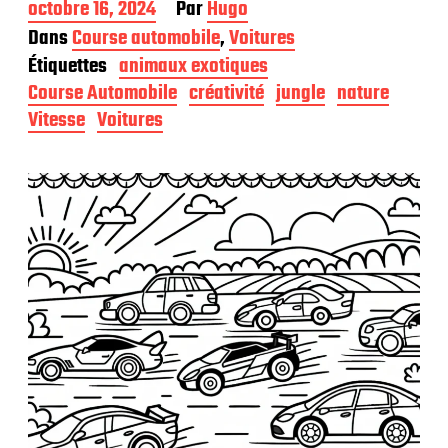
D
octobre 16, 2024
Par
Hugo
a
Dans
Course automobile
,
Voitures
t
Étiquettes
animaux exotiques
e
d
Course Automobile
créativité
jungle
nature
e
Vitesse
Voitures
p
u
b
l
i
c
a
t
i
o
n