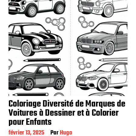
a
t
i
o
n
Coloriage Diversité de Marques de
Voitures à Dessiner et à Colorier
pour Enfants
D
février 13, 2025
Par
Hugo