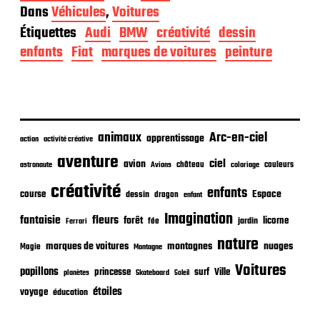
a
Dans
Véhicules
,
Voitures
t
Étiquettes
Audi
BMW
créativité
dessin
e
d
enfants
Fiat
marques de voitures
peinture
e
p
u
b
l
i
animaux
Arc-en-ciel
apprentissage
action
activité créative
c
aventure
a
ciel
avion
château
coloriage
couleurs
astronaute
Avions
t
créativité
i
enfants
Espace
course
dessin
dragon
enfant
o
Imagination
n
fantaisie
fleurs
forêt
licorne
jardin
fée
Ferrari
nature
nuages
marques de voitures
montagnes
Magie
Montagne
Voitures
papillons
princesse
surf
Ville
planètes
Skateboard
Soleil
étoiles
voyage
éducation