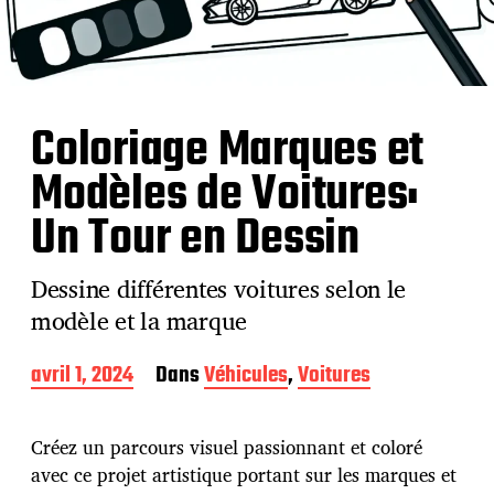
Coloriage Marques et
Modèles de Voitures:
Un Tour en Dessin
Dessine différentes voitures selon le
modèle et la marque
D
avril 1, 2024
Dans
Véhicules
,
Voitures
a
t
e
Créez un parcours visuel passionnant et coloré
d
avec ce projet artistique portant sur les marques et
e