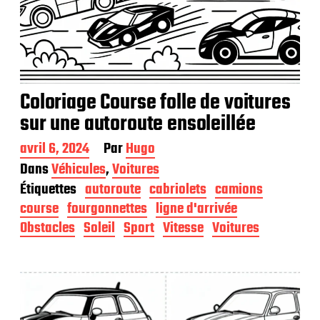
Coloriage Course folle de voitures
sur une autoroute ensoleillée
D
avril 6, 2024
Par
Hugo
a
Dans
Véhicules
,
Voitures
t
Étiquettes
autoroute
cabriolets
camions
e
d
course
fourgonnettes
ligne d'arrivée
e
Obstacles
Soleil
Sport
Vitesse
Voitures
p
u
b
l
i
c