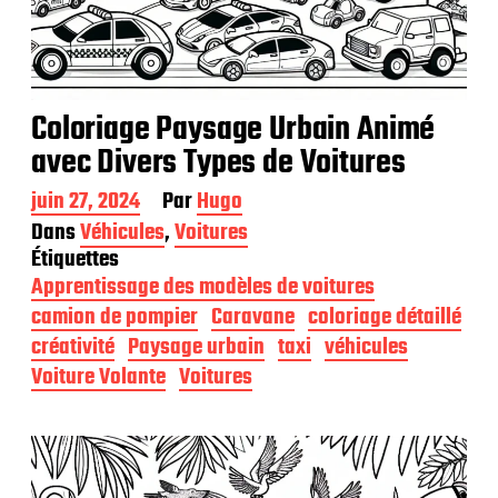
Coloriage Paysage Urbain Animé
avec Divers Types de Voitures
D
juin 27, 2024
Par
Hugo
a
Dans
Véhicules
,
Voitures
t
Étiquettes
e
Apprentissage des modèles de voitures
d
e
camion de pompier
Caravane
coloriage détaillé
p
créativité
Paysage urbain
taxi
véhicules
u
Voiture Volante
Voitures
b
l
i
c
a
t