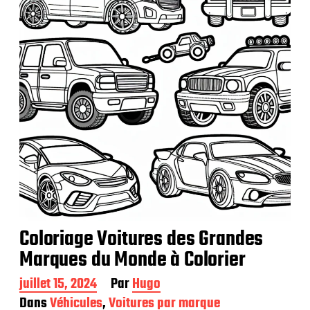
c
a
t
i
o
n
Coloriage Voitures des Grandes
Marques du Monde à Colorier
D
juillet 15, 2024
Par
Hugo
a
Dans
Véhicules
,
Voitures par marque