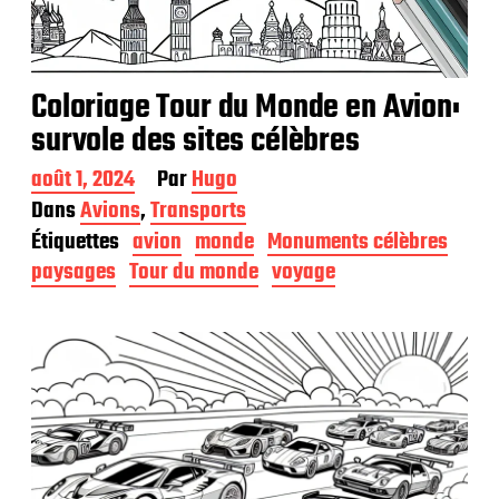
Coloriage Tour du Monde en Avion:
survole des sites célèbres
D
août 1, 2024
Par
Hugo
a
Dans
Avions
,
Transports
t
Étiquettes
avion
monde
Monuments célèbres
e
d
paysages
Tour du monde
voyage
e
p
u
b
l
i
c
a
t
i