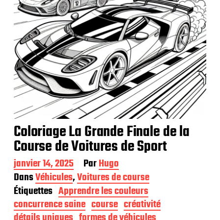
o
n
Coloriage La Grande Finale de la
Course de Voitures de Sport
D
janvier 14, 2025
Par
Hugo
a
Dans
Véhicules
,
Voitures de course
t
Étiquettes
Apprendre les couleurs
e
d
concurrence saine
course
créativité
e
détails uniques
formes de véhicules