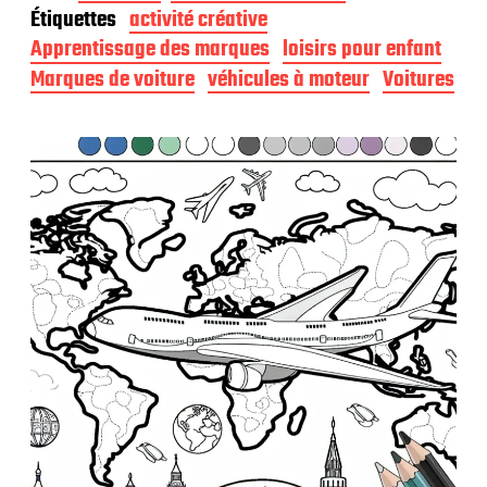
t
Étiquettes
activité créative
e
d
Apprentissage des marques
loisirs pour enfant
e
Marques de voiture
véhicules à moteur
Voitures
p
u
b
l
i
c
a
t
i
o
n