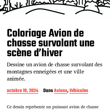
Coloriage Avion de
chasse survolant une
scène d’hiver
Dessine un avion de chasse survolant des
montagnes enneigées et une ville
animée.
D
octobre 19, 2024
Dans
Avions
,
Véhicules
a
t
e
Ce dessin représente un puissant avion de chasse