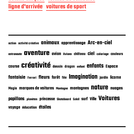
p
ligne d'arrivée
voitures de sport
u
b
l
i
c
a
animaux
Arc-en-ciel
t
apprentissage
action
activité créative
i
aventure
ciel
avion
o
château
coloriage
couleurs
astronaute
Avions
n
créativité
enfants
Espace
course
dessin
dragon
enfant
Imagination
fantaisie
fleurs
forêt
licorne
jardin
fée
Ferrari
nature
nuages
marques de voitures
montagnes
Magie
Montagne
Voitures
papillons
princesse
surf
Ville
planètes
Skateboard
Soleil
étoiles
voyage
éducation