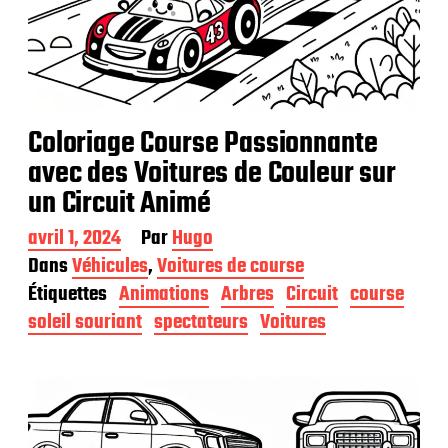
Coloriage Course Passionnante
avec des Voitures de Couleur sur
un Circuit Animé
D
avril 1, 2024
Par
Hugo
a
Dans
Véhicules
,
Voitures de course
t
Étiquettes
Animations
Arbres
Circuit
course
e
d
soleil souriant
spectateurs
Voitures
e
p
u
b
l
i