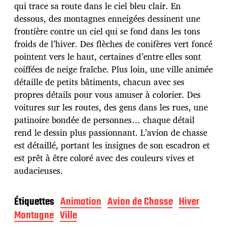
d
qui trace sa route dans le ciel bleu clair. En
e
dessous, des montagnes enneigées dessinent une
p
u
frontière contre un ciel qui se fond dans les tons
b
froids de l’hiver. Des flèches de conifères vert foncé
l
pointent vers le haut, certaines d’entre elles sont
i
coiffées de neige fraîche. Plus loin, une ville animée
c
a
détaille de petits bâtiments, chacun avec ses
t
propres détails pour vous amuser à colorier. Des
i
voitures sur les routes, des gens dans les rues, une
o
patinoire bondée de personnes… chaque détail
n
rend le dessin plus passionnant. L’avion de chasse
est détaillé, portant les insignes de son escadron et
est prêt à être coloré avec des couleurs vives et
audacieuses.
Étiquettes
Animation
Avion de Chasse
Hiver
Montagne
Ville