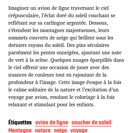
t
e
Imaginez un avion de ligne traversant le ciel
d
crépusculaire, l’éclat doré du soleil couchant se
e
reflétant sur sa carlingue argentée. Dessous,
p
u
s’étendent les montagnes majestueuses, leurs
b
sommets couverts de neige qui brillent sous les
l
derniers rayons du soleil. Des pins séculaires
i
parsèment les pentes enneigées, ajoutant une note
c
a
de vert à la scène. Quelques nuages éparpillés dans
t
le ciel offrent une occasion de jouer avec des
i
nuances de couleurs tout en rajoutant de la
o
profondeur à l’image. Cette image évoque à la fois
n
le calme solitaire de la nature et l’excitation d’un
voyage par avion, rendant le coloriage à la fois
relaxant et stimulant pour les enfants.
Étiquettes
avion de ligne
coucher de soleil
Montagne
nature
neige
voyage