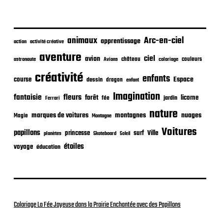
b
l
i
c
animaux
Arc-en-ciel
apprentissage
action
activité créative
a
t
aventure
ciel
avion
château
coloriage
couleurs
astronaute
Avions
i
o
créativité
enfants
Espace
course
dessin
dragon
enfant
n
Imagination
fantaisie
fleurs
forêt
licorne
jardin
fée
Ferrari
nature
nuages
marques de voitures
montagnes
Magie
Montagne
Voitures
papillons
princesse
surf
Ville
planètes
Skateboard
Soleil
étoiles
voyage
éducation
Coloriage La Fée Joyeuse dans la Prairie Enchantée avec des Papillons