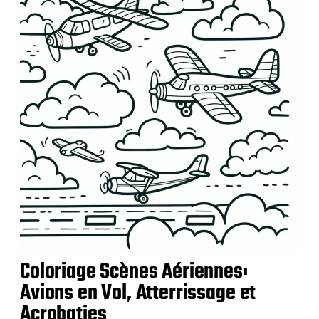
c
a
t
i
o
n
Coloriage Scènes Aériennes:
Avions en Vol, Atterrissage et
Acrobaties