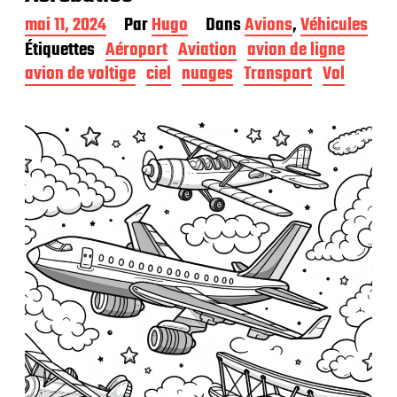
D
mai 11, 2024
Par
Hugo
Dans
Avions
,
Véhicules
a
Étiquettes
Aéroport
Aviation
avion de ligne
t
avion de voltige
ciel
nuages
Transport
Vol
e
d
e
p
u
b
l
i
c
a
t
i
o
n