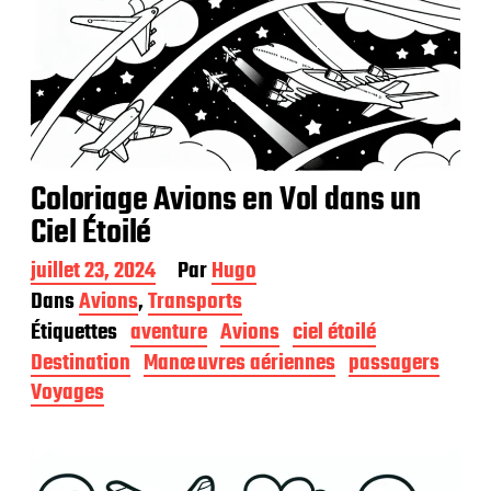
Coloriage Avions en Vol dans un
Ciel Étoilé
D
juillet 23, 2024
Par
Hugo
a
Dans
Avions
,
Transports
t
Étiquettes
aventure
Avions
ciel étoilé
e
d
Destination
Manœuvres aériennes
passagers
e
Voyages
p
u
b
l
i