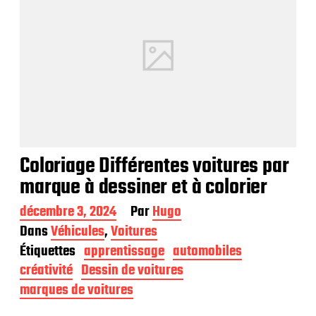
c
a
t
i
o
n
Coloriage Différentes voitures par
marque à dessiner et à colorier
D
décembre 3, 2024
Par
Hugo
a
Dans
Véhicules
,
Voitures
t
Étiquettes
apprentissage
automobiles
e
d
créativité
Dessin de voitures
e
marques de voitures
p
u