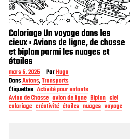
Coloriage Un voyage dans les
cieux : Avions de ligne, de chasse
et biplan parmi les nuages et
étoiles
D
mars 5, 2025
Par
Hugo
a
Dans
Avions
,
Transports
t
Étiquettes
Activité pour enfants
e
d
Avion de Chasse
avion de ligne
Biplan
ciel
e
coloriage
créativité
étoiles
nuages
voyage
p
u
b
l
i