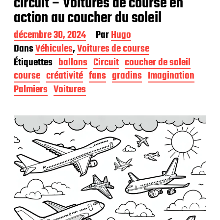
circuit – Voitures de course en
action au coucher du soleil
D
décembre 30, 2024
Par
Hugo
a
Dans
Véhicules
,
Voitures de course
t
Étiquettes
ballons
Circuit
coucher de soleil
e
d
course
créativité
fans
gradins
Imagination
e
Palmiers
Voitures
p
u
b
l
i
c
a
t
i
o
n