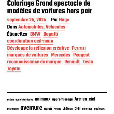
Coloriage Grand spectacle de
modèles de voitures hors pair
D
septembre 25, 2024
Par
Hugo
a
Dans
Automobiles
,
Véhicules
t
Étiquettes
BMW
Bugatti
e
d
coordination oeil-main
e
Développe la réflexion créative
Ferrari
p
marques de voitures
Mercedes
Peugeot
u
b
reconnaissance de marque
Renault
Tesla
l
Toyota
i
c
a
t
i
o
animaux
Arc-en-ciel
apprentissage
n
action
activité créative
aventure
ciel
avion
château
coloriage
couleurs
astronaute
Avions