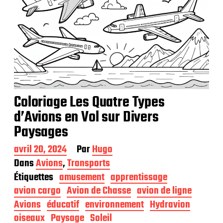
Coloriage Les Quatre Types
d’Avions en Vol sur Divers
Paysages
D
avril 20, 2024
Par
Hugo
a
Dans
Avions
,
Transports
t
Étiquettes
amusement
apprentissage
e
d
avion cargo
Avion de Chasse
avion de ligne
e
Avions
éducatif
environnement
Hydravion
p
oiseaux
Paysage
Soleil
u