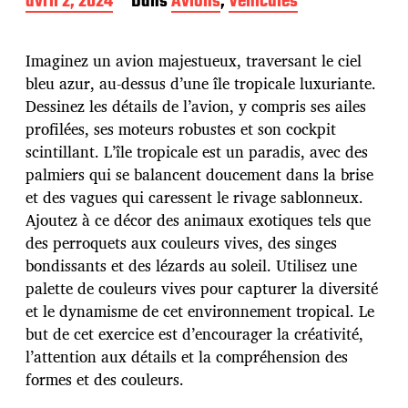
D
avril 2, 2024
Dans
Avions
,
Véhicules
a
t
e
Imaginez un avion majestueux, traversant le ciel
d
bleu azur, au-dessus d’une île tropicale luxuriante.
e
Dessinez les détails de l’avion, y compris ses ailes
p
u
profilées, ses moteurs robustes et son cockpit
b
scintillant. L’île tropicale est un paradis, avec des
l
palmiers qui se balancent doucement dans la brise
i
et des vagues qui caressent le rivage sablonneux.
c
a
Ajoutez à ce décor des animaux exotiques tels que
t
des perroquets aux couleurs vives, des singes
i
bondissants et des lézards au soleil. Utilisez une
o
palette de couleurs vives pour capturer la diversité
n
et le dynamisme de cet environnement tropical. Le
but de cet exercice est d’encourager la créativité,
l’attention aux détails et la compréhension des
formes et des couleurs.