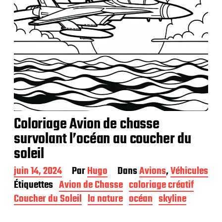
Coloriage Avion de chasse
survolant l’océan au coucher du
soleil
D
juin 14, 2024
Par
Hugo
Dans
Avions
,
Véhicules
a
Étiquettes
Avion de Chasse
coloriage créatif
t
Coucher du Soleil
la nature
océan
skyline
e
d
e