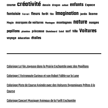
créativité
enfants
Espace
course
dessin
dragon
enfant
Imagination
fantaisie
fleurs
forêt
licorne
jardin
fée
Ferrari
nature
nuages
marques de voitures
montagnes
Magie
Montagne
Voitures
papillons
princesse
surf
Ville
planètes
Skateboard
Soleil
étoiles
voyage
éducation
Coloriage La Fée Joyeuse dans la Prairie Enchantée avec des Papillons
Coloriage L’Astronaute Curieux et son Robot Fidèle sur la Lune
Coloriage Piste de Course Animée avec des Voitures Dynamiques Prêtes à la
Course
Coloriage Concert Musiquer Animaux de la Forêt Enchantée