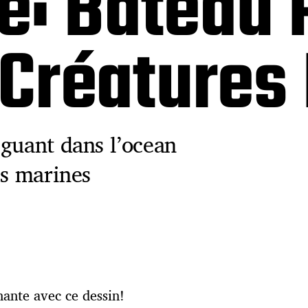
: Bateau P
 Créatures
iguant dans l’ocean
es marines
ante avec ce dessin!