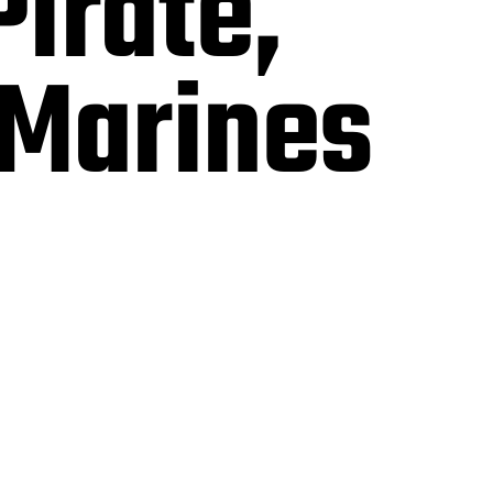
irate,
 Marines