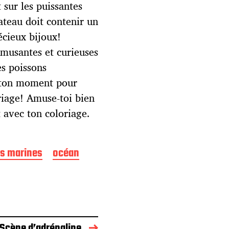
 sur les puissantes
bateau doit contenir un
écieux bijoux!
amusantes et curieuses
s poissons
t ton moment pour
riage! Amuse-toi bien
t avec ton coloriage.
es marines
océan
 Scène d’adrénaline