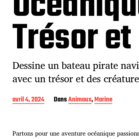
Océanique
Trésor et
Dessine un bateau pirate nav
avec un trésor et des créatur
D
avril 4, 2024
Dans
Animaux
,
Marine
a
t
e
d
Partons pour une aventure océanique passionn
e