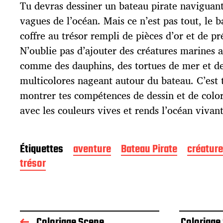
p
Tu devras dessiner un bateau pirate naviguant
u
vagues de l’océan. Mais ce n’est pas tout, le 
b
l
coffre au trésor rempli de pièces d’or et de pr
i
N’oublie pas d’ajouter des créatures marines 
c
comme des dauphins, des tortues de mer et de
a
t
multicolores nageant autour du bateau. C’es
i
montrer tes compétences de dessin et de colo
o
avec les couleurs vives et rends l’océan vivan
n
Étiquettes
aventure
Bateau Pirate
créatur
trésor
Coloriage Scene
Coloriage