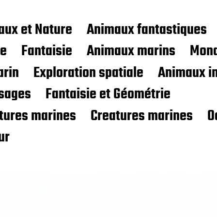
aux et Nature
Animaux fantastiques
ce
Fantaisie
Animaux marins
Mond
rin
Exploration spatiale
Animaux i
sages
Fantaisie et Géométrie
atures marines
Creatures marines
O
ur