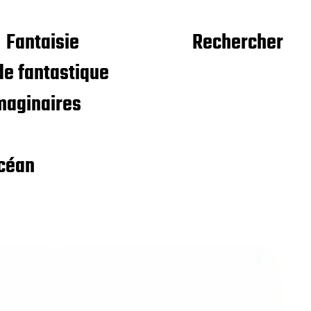
Fantaisie
Rechercher
e fantastique
maginaires
céan