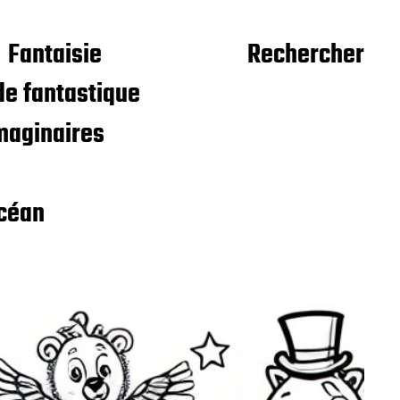
Fantaisie
Rechercher
e fantastique
maginaires
céan