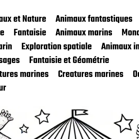
aux et Nature
Animaux fantastiques
ce
Fantaisie
Animaux marins
Mond
rin
Exploration spatiale
Animaux i
sages
Fantaisie et Géométrie
atures marines
Creatures marines
O
ur