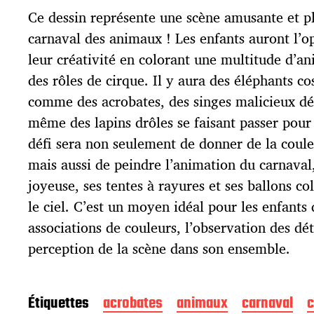
d
Ce dessin représente une scène amusante et ple
e
p
carnaval des animaux ! Les enfants auront l’
u
leur créativité en colorant une multitude d’an
b
l
des rôles de cirque. Il y aura des éléphants co
i
comme des acrobates, des singes malicieux dé
c
même des lapins drôles se faisant passer pour
a
t
défi sera non seulement de donner de la coul
i
mais aussi de peindre l’animation du carnaval
o
joyeuse, ses tentes à rayures et ses ballons co
n
le ciel. C’est un moyen idéal pour les enfants d
associations de couleurs, l’observation des dét
perception de la scène dans son ensemble.
Étiquettes
acrobates
animaux
carnaval
c