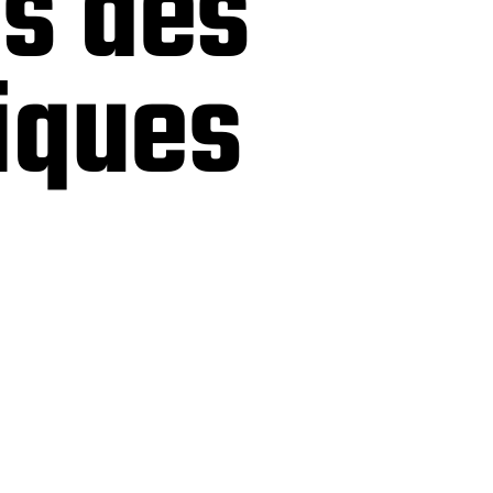
s des
iques