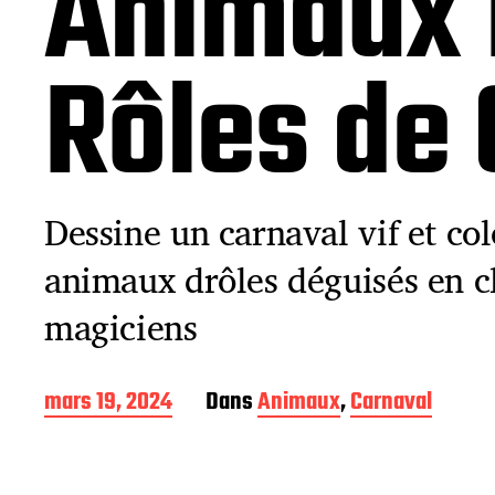
Animaux 
Rôles de 
Dessine un carnaval vif et c
animaux drôles déguisés en c
magiciens
D
mars 19, 2024
Dans
Animaux
,
Carnaval
a
t
e