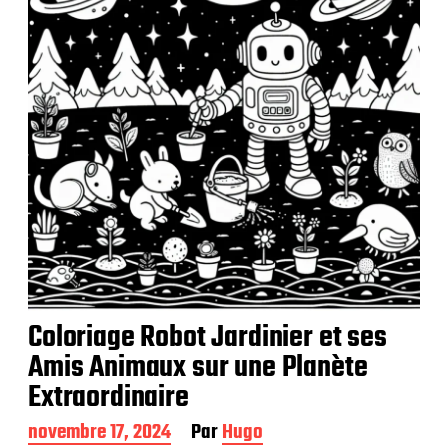
c
a
t
i
o
n
Coloriage Robot Jardinier et ses
Amis Animaux sur une Planète
Extraordinaire
D
novembre 17, 2024
Par
Hugo