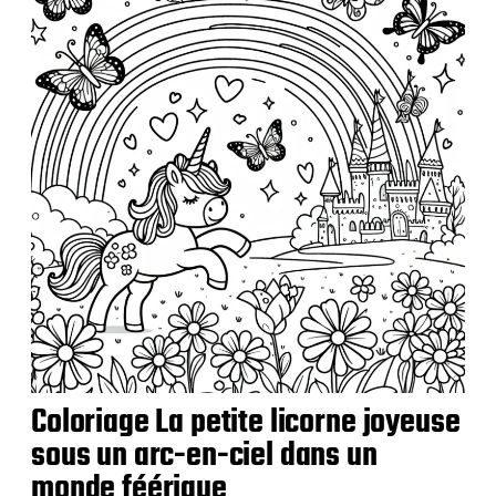
c
a
t
i
o
n
Coloriage La petite licorne joyeuse
sous un arc-en-ciel dans un
monde féérique