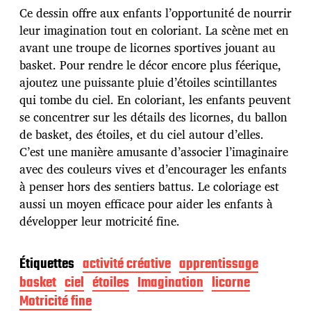
d
Ce dessin offre aux enfants l’opportunité de nourrir
e
p
leur imagination tout en coloriant. La scène met en
u
avant une troupe de licornes sportives jouant au
b
basket. Pour rendre le décor encore plus féerique,
l
ajoutez une puissante pluie d’étoiles scintillantes
i
c
qui tombe du ciel. En coloriant, les enfants peuvent
a
se concentrer sur les détails des licornes, du ballon
t
de basket, des étoiles, et du ciel autour d’elles.
i
C’est une manière amusante d’associer l’imaginaire
o
n
avec des couleurs vives et d’encourager les enfants
à penser hors des sentiers battus. Le coloriage est
aussi un moyen efficace pour aider les enfants à
développer leur motricité fine.
Étiquettes
activité créative
apprentissage
basket
ciel
étoiles
Imagination
licorne
Motricité fine