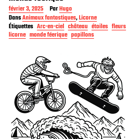
D
février 3, 2025
Par
Hugo
a
Dans
Animaux fantastiques
,
Licorne
t
Étiquettes
Arc-en-ciel
château
étoiles
fleurs
e
d
licorne
monde féerique
papillons
e
p
u
b
l
i
c
a
t
i
o
n