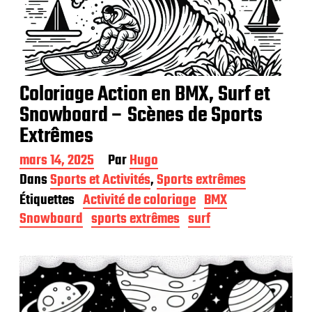
Coloriage Action en BMX, Surf et
Snowboard – Scènes de Sports
Extrêmes
D
mars 14, 2025
Par
Hugo
a
Dans
Sports et Activités
,
Sports extrêmes
t
Étiquettes
Activité de coloriage
BMX
e
d
Snowboard
sports extrêmes
surf
e
p
u
b
l
i