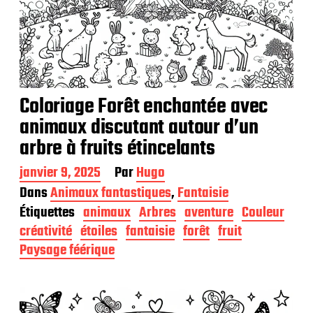
Coloriage Forêt enchantée avec
animaux discutant autour d’un
arbre à fruits étincelants
D
janvier 9, 2025
Par
Hugo
a
Dans
Animaux fantastiques
,
Fantaisie
t
Étiquettes
animaux
Arbres
aventure
Couleur
e
d
créativité
étoiles
fantaisie
forêt
fruit
e
Paysage féérique
p
u
b
l
i