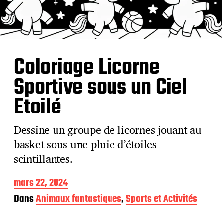
Coloriage Licorne
Sportive sous un Ciel
Etoilé
Dessine un groupe de licornes jouant au
basket sous une pluie d’étoiles
scintillantes.
D
mars 22, 2024
a
Dans
Animaux fantastiques
,
Sports et Activités
t
e