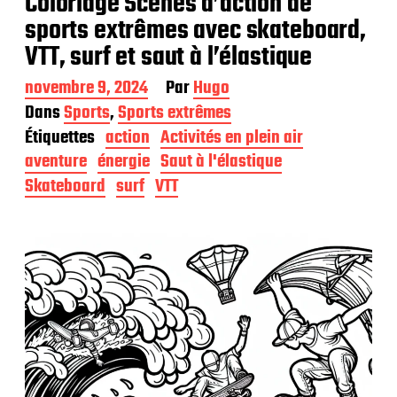
Coloriage Scènes d’action de
sports extrêmes avec skateboard,
VTT, surf et saut à l’élastique
D
novembre 9, 2024
Par
Hugo
a
Dans
Sports
,
Sports extrêmes
t
Étiquettes
action
Activités en plein air
e
d
aventure
énergie
Saut à l'élastique
e
Skateboard
surf
VTT
p
u
b
l
i
c
a
t
i
o
n