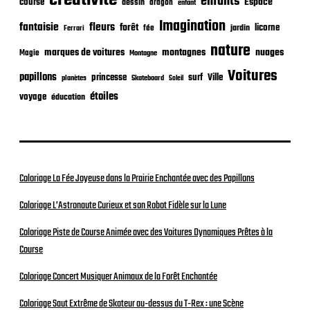
créativité
i
enfants
Espace
course
dessin
dragon
enfant
o
Imagination
n
fantaisie
fleurs
forêt
licorne
jardin
fée
Ferrari
nature
nuages
marques de voitures
montagnes
Magie
Montagne
Voitures
papillons
princesse
surf
Ville
planètes
Skateboard
Soleil
étoiles
voyage
éducation
Coloriage La Fée Joyeuse dans la Prairie Enchantée avec des Papillons
Coloriage L’Astronaute Curieux et son Robot Fidèle sur la Lune
Coloriage Piste de Course Animée avec des Voitures Dynamiques Prêtes à la
Course
Coloriage Concert Musiquer Animaux de la Forêt Enchantée
Coloriage Saut Extrême de Skateur au-dessus du T-Rex : une Scène