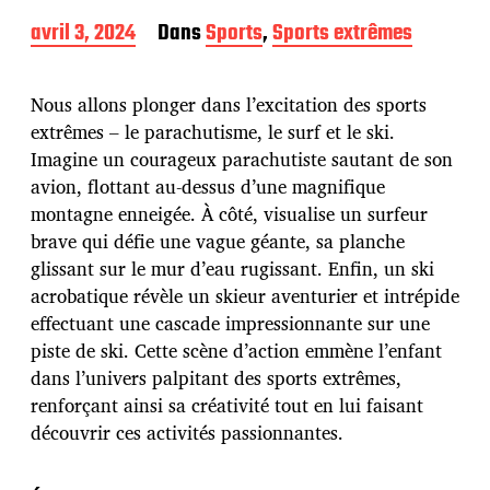
D
avril 3, 2024
Dans
Sports
,
Sports extrêmes
a
t
e
Nous allons plonger dans l’excitation des sports
d
extrêmes – le parachutisme, le surf et le ski.
e
Imagine un courageux parachutiste sautant de son
p
u
avion, flottant au-dessus d’une magnifique
b
montagne enneigée. À côté, visualise un surfeur
l
brave qui défie une vague géante, sa planche
i
glissant sur le mur d’eau rugissant. Enfin, un ski
c
a
acrobatique révèle un skieur aventurier et intrépide
t
effectuant une cascade impressionnante sur une
i
piste de ski. Cette scène d’action emmène l’enfant
o
dans l’univers palpitant des sports extrêmes,
n
renforçant ainsi sa créativité tout en lui faisant
découvrir ces activités passionnantes.