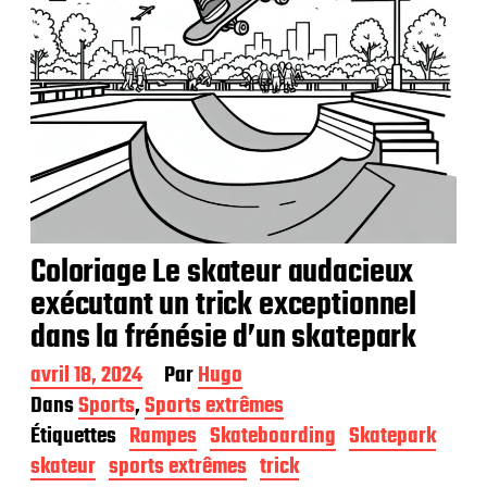
Coloriage Le skateur audacieux
exécutant un trick exceptionnel
dans la frénésie d’un skatepark
D
avril 18, 2024
Par
Hugo
a
Dans
Sports
,
Sports extrêmes
t
Étiquettes
Rampes
Skateboarding
Skatepark
e
d
skateur
sports extrêmes
trick
e