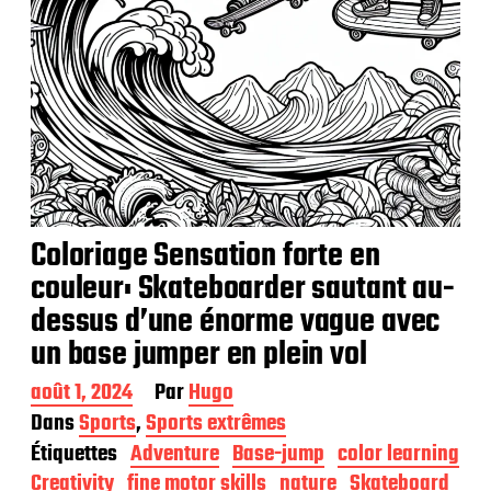
Coloriage Sensation forte en
couleur: Skateboarder sautant au-
dessus d’une énorme vague avec
un base jumper en plein vol
D
août 1, 2024
Par
Hugo
a
Dans
Sports
,
Sports extrêmes
t
Étiquettes
Adventure
Base-jump
color learning
e
d
Creativity
fine motor skills
nature
Skateboard