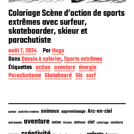
Coloriage Scène d’action de sports
extrêmes avec surfeur,
skateboarder, skieur et
parachutiste
D
août 7, 2024
Par
Hugo
a
Dans
Dessin à colorier
,
Sports extrêmes
t
Étiquettes
action
aventure
énergie
e
d
Parachutisme
Skateboard
Ski
surf
e
p
u
b
l
i
animaux
Arc-en-ciel
apprentissage
action
activité créative
c
aventure
a
ciel
avion
château
coloriage
couleurs
astronaute
Avions
t