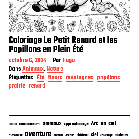
Coloriage Le Petit Renard et les
Papillons en Plein Été
D
octobre 6, 2024
Par
Hugo
a
Dans
Animaux
,
Nature
t
Étiquettes
Été
fleurs
montagnes
papillons
e
d
prairie
renard
e
p
u
b
l
i
animaux
Arc-en-ciel
apprentissage
action
activité créative
c
aventure
a
ciel
avion
château
coloriage
couleurs
astronaute
Avions