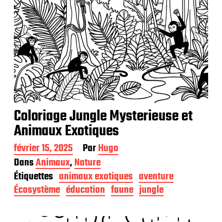
o
n
Coloriage Jungle Mysterieuse et
Animaux Exotiques
D
février 15, 2025
Par
Hugo
a
Dans
Animaux
,
Nature
t
Étiquettes
animaux exotiques
aventure
e
d
Écosystème
éducation
faune
jungle
e
p
u