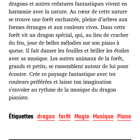
d
dragons et autres créatures fantastiques vivent en
e
harmonie avec la nature. Au cœur de cette nature
p
u
se trouve une forêt enchantée, pleine d’arbres aux
b
formes étranges et aux couleurs vives. Dans cette
l
forêt vit un dragon spécial, qui, au lieu de cracher
i
du feu, joue de belles mélodies sur son piano à
c
a
queue. Il fait danser les feuilles et briller les étoiles
t
avec sa musique. Les autres animaux de la forêt,
i
grands et petits, se rassemblent autour de lui pour
o
écouter. Crée ce paysage fantastique avec tes
n
couleurs préférées et laisse ton imagination
s’envoler au rythme de la musique du dragon
pianiste.
Étiquettes
dragon
forêt
Magie
Musique
Piano