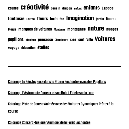
t
créativité
i
enfants
Espace
course
dessin
dragon
enfant
o
Imagination
n
fantaisie
fleurs
forêt
licorne
jardin
fée
Ferrari
nature
nuages
marques de voitures
montagnes
Magie
Montagne
Voitures
papillons
princesse
surf
Ville
planètes
Skateboard
Soleil
étoiles
voyage
éducation
Coloriage La Fée Joyeuse dans la Prairie Enchantée avec des Papillons
Coloriage L’Astronaute Curieux et son Robot Fidèle sur la Lune
Coloriage Piste de Course Animée avec des Voitures Dynamiques Prêtes à la
Course
Coloriage Concert Musiquer Animaux de la Forêt Enchantée