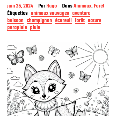
D
juin 25, 2024
Par
Hugo
Dans
Animaux
,
Forêt
a
Étiquettes
animaux sauvages
aventure
t
buisson
champignon
écureuil
forêt
nature
e
d
parapluie
pluie
e
p
u
b
l
i
c
a
t
i
o
n