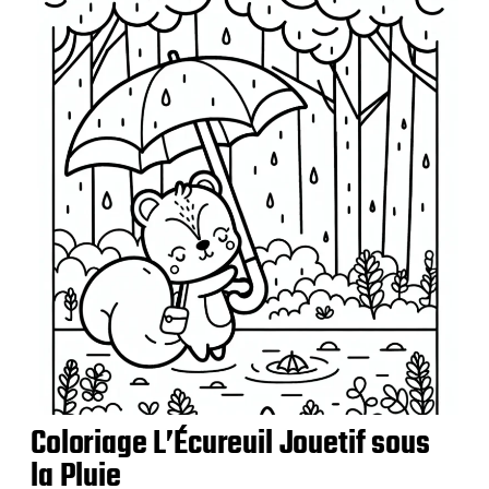
b
l
i
c
a
t
i
o
n
Coloriage L’Écureuil Jouetif sous
la Pluie