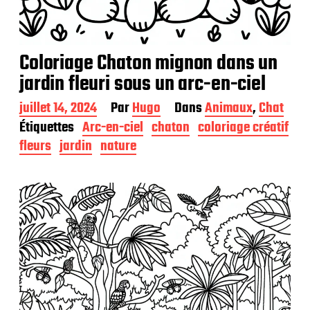
Coloriage Chaton mignon dans un
jardin fleuri sous un arc-en-ciel
D
juillet 14, 2024
Par
Hugo
Dans
Animaux
,
Chat
a
Étiquettes
Arc-en-ciel
chaton
coloriage créatif
t
fleurs
jardin
nature
e
d
e
p
u
b
l
i
c
a
t
i