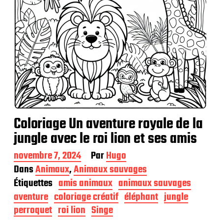
n
Coloriage Un aventure royale de la
jungle avec le roi lion et ses amis
D
novembre 7, 2024
Par
Hugo
a
Dans
Animaux
,
Animaux sauvages
t
Étiquettes
amis animaux
animaux sauvages
e
d
aventure
coloriage créatif
éléphant
jungle
e
perroquet
roi lion
Singe
p