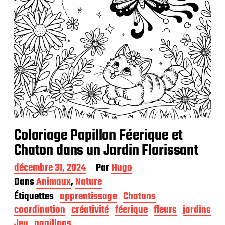
Coloriage Papillon Féerique et
Chaton dans un Jardin Florissant
D
décembre 31, 2024
Par
Hugo
a
Dans
Animaux
,
Nature
t
Étiquettes
apprentissage
Chatons
e
d
coordination
créativité
féerique
fleurs
jardins
e
Jeu
papillons