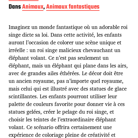
a
Dans
Animaux
,
Animaux fantastiques
t
e
d
Imaginez un monde fantastique où un adorable roi
e
p
singe dicte sa loi. Dans cette activité, les enfants
u
auront l’occasion de colorer une scène unique et
b
irréelle : un roi singe malicieux chevauchant un
l
éléphant volant. Ce n’est pas seulement un
i
c
éléphant, mais un éléphant qui plane dans les airs,
a
avec de grandes ailes éthérées. Le décor doit être
t
un ancien royaume, pas n’importe quel royaume,
i
mais celui qui est illustré avec des statues de glace
o
n
scintillantes. Les enfants pourront utiliser leur
palette de couleurs favorite pour donner vie à ces
statues gelées, créer le pelage du roi singe, et
choisir les teintes de l’extraordinaire éléphant
volant. Ce scénario offrira certainement une
expérience de coloriage pleine de créativité et