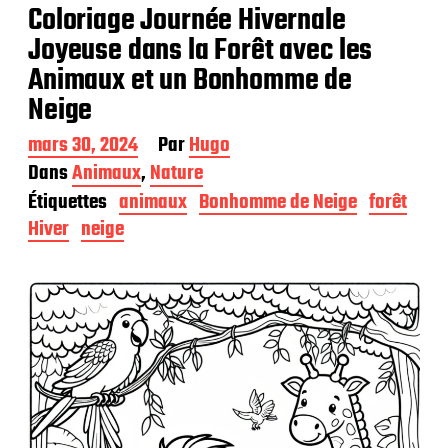
Coloriage Journée Hivernale
Joyeuse dans la Forêt avec les
Animaux et un Bonhomme de
Neige
D
mars 30, 2024
Par
Hugo
a
Dans
Animaux
,
Nature
t
Étiquettes
animaux
Bonhomme de Neige
forêt
e
d
Hiver
neige
e
p
u
b
l
i
c
a
t
i
o