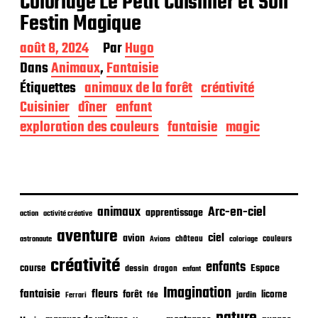
Coloriage Le Petit Cuisinier et Son
Festin Magique
D
août 8, 2024
Par
Hugo
a
Dans
Animaux
,
Fantaisie
t
Étiquettes
animaux de la forêt
créativité
e
d
Cuisinier
dîner
enfant
e
exploration des couleurs
fantaisie
magic
p
u
b
l
i
c
animaux
Arc-en-ciel
apprentissage
action
activité créative
a
t
aventure
ciel
avion
château
coloriage
couleurs
astronaute
Avions
i
o
créativité
enfants
Espace
course
dessin
dragon
enfant
n
Imagination
fantaisie
fleurs
forêt
licorne
jardin
fée
Ferrari