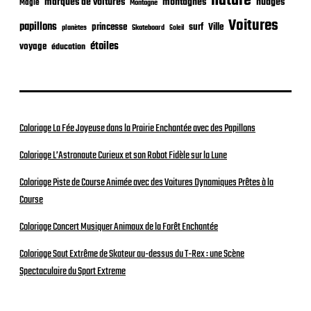
nature
nuages
marques de voitures
montagnes
Magie
Montagne
Voitures
papillons
princesse
surf
Ville
planètes
Skateboard
Soleil
étoiles
voyage
éducation
Coloriage La Fée Joyeuse dans la Prairie Enchantée avec des Papillons
Coloriage L’Astronaute Curieux et son Robot Fidèle sur la Lune
Coloriage Piste de Course Animée avec des Voitures Dynamiques Prêtes à la
Course
Coloriage Concert Musiquer Animaux de la Forêt Enchantée
Coloriage Saut Extrême de Skateur au-dessus du T-Rex : une Scène
Spectaculaire du Sport Extreme