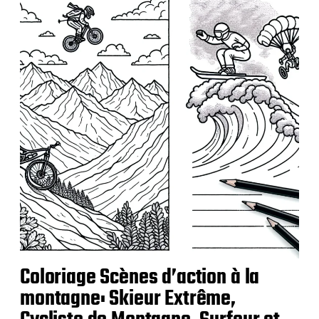
l
i
c
a
t
i
o
n
Coloriage Scènes d’action à la
montagne: Skieur Extrême,