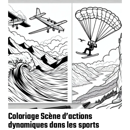
c
a
t
i
o
n
Coloriage Scène d’actions
dynamiques dans les sports