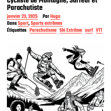
Cycliste de Montagne, Surfeur et
Parachutiste
D
janvier 23, 2025
Par
Hugo
a
Dans
Sport
,
Sports extrêmes
t
Étiquettes
Parachutisme
Ski Extrême
surf
VTT
e
d
e
p
u
b
l
i
c
a
t
i
o
n