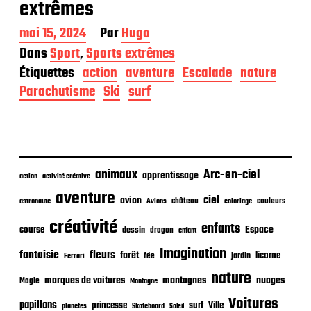
extrêmes
D
mai 15, 2024
Par
Hugo
a
Dans
Sport
,
Sports extrêmes
t
Étiquettes
action
aventure
Escalade
nature
e
d
Parachutisme
Ski
surf
e
p
u
b
l
i
animaux
Arc-en-ciel
apprentissage
action
activité créative
c
aventure
a
ciel
avion
château
coloriage
couleurs
astronaute
Avions
t
créativité
i
enfants
Espace
course
dessin
dragon
enfant
o
Imagination
n
fantaisie
fleurs
forêt
licorne
jardin
fée
Ferrari
nature
nuages
marques de voitures
montagnes
Magie
Montagne
Voitures
papillons
princesse
surf
Ville
planètes
Skateboard
Soleil