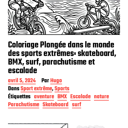
Coloriage Plongée dans le monde
des sports extrêmes: skateboard,
BMX, surf, parachutisme et
escalade
D
avril 5, 2024
Par
Hugo
a
Dans
Sport extrême
,
Sports
t
Étiquettes
aventure
BMX
Escalade
nature
e
d
Parachutisme
Skateboard
surf
e
p
u
b