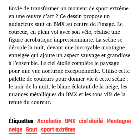
t
e
Envie de transformer un moment de sport extrême
d
en une œuvre d’art ? Ce dessin propose un
e
audacieux saut en BMX au centre de l’image. Le
p
u
coureur, en plein vol avec son vélo, réalise une
b
figure acrobatique impressionnante. La scène se
l
déroule la nuit, devant une incroyable montagne
i
enneigée qui ajoute un aspect sauvage et grandiose
c
a
à l’ensemble. Le ciel étoilé complète le paysage
t
pour une vue nocturne exceptionnelle. Utilise cette
i
palette de couleurs pour donner vie à cette scène :
o
le noir de la nuit, le blanc éclatant de la neige, les
n
nuances métalliques du BMX et les tons vifs de la
tenue du coureur.
Étiquettes
Acrobatie
BMX
ciel étoilé
Montagne
neige
Saut
sport extrême