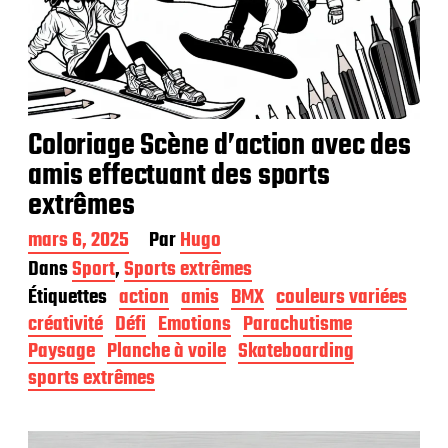
Coloriage Scène d’action avec des
amis effectuant des sports
extrêmes
D
mars 6, 2025
Par
Hugo
a
Dans
Sport
,
Sports extrêmes
t
Étiquettes
action
amis
BMX
couleurs variées
e
d
créativité
Défi
Emotions
Parachutisme
e
Paysage
Planche à voile
Skateboarding
p
sports extrêmes
u
b
l
i