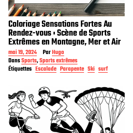
Coloriage Sensations Fortes Au
Rendez-vous : Scène de Sports
Extrêmes en Montagne, Mer et Air
D
mai 19, 2024
Par
Hugo
a
Dans
Sports
,
Sports extrêmes
t
Étiquettes
Escalade
Parapente
Ski
surf
e
d
e
p
u
b
l
i
c
a
t