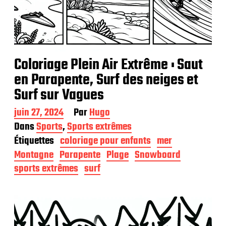
Coloriage Plein Air Extrême : Saut
en Parapente, Surf des neiges et
Surf sur Vagues
D
juin 27, 2024
Par
Hugo
a
Dans
Sports
,
Sports extrêmes
t
Étiquettes
coloriage pour enfants
mer
e
d
Montagne
Parapente
Plage
Snowboard
e
sports extrêmes
surf
p
u
b
l
i
c