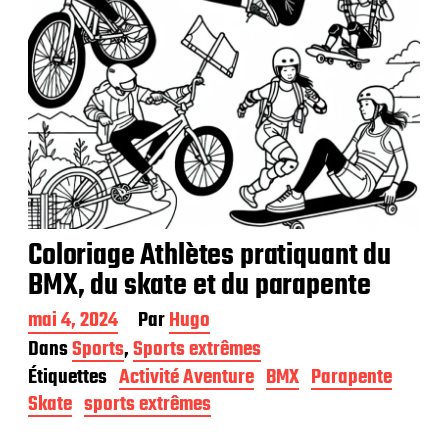
i
o
n
Coloriage Athlètes pratiquant du
BMX, du skate et du parapente
D
mai 4, 2024
Par
Hugo
a
Dans
Sports
,
Sports extrêmes
t
Étiquettes
Activité Aventure
BMX
Parapente
e
d
Skate
sports extrêmes
e
p