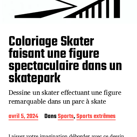
Coloriage Skater
faisant une figure
spectaculaire dans un
skatepark
Dessine un skater effectuant une figure
remarquable dans un parc à skate
D
avril 5, 2024
Dans
Sports
,
Sports extrêmes
a
t
e
Laissez votre imagination déborder avec ce dessin