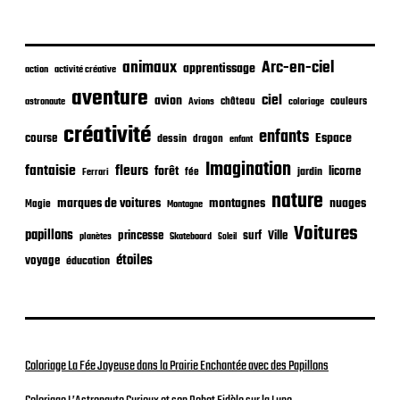
u
b
l
i
animaux
Arc-en-ciel
apprentissage
action
activité créative
c
aventure
a
ciel
avion
château
coloriage
couleurs
astronaute
Avions
t
créativité
i
enfants
Espace
course
dessin
dragon
enfant
o
Imagination
n
fantaisie
fleurs
forêt
licorne
jardin
fée
Ferrari
nature
nuages
marques de voitures
montagnes
Magie
Montagne
Voitures
papillons
princesse
surf
Ville
planètes
Skateboard
Soleil
étoiles
voyage
éducation
Coloriage La Fée Joyeuse dans la Prairie Enchantée avec des Papillons