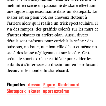
d
mettant en scène un passionné de skate effectuant
e
une figure impressionnante dans un skatepark. Le
p
u
skater est en plein vol, ses cheveux flottent à
b
l’arrière alors qu’il réalise un trick spectaculaire. Il
l
y a des rampes, des graffitis colorés sur les murs et
i
d’autres skaters en arrière-plan. Aussi, divers
c
a
détails sont présents pour enrichir la scène : des
t
buissons, un banc, une bouteille d’eau et même un
i
sac à dos laissé négligemment sur le côté. Cette
o
scène de sport extrême est idéale pour aider les
n
enfants à s’intéresser au dessin tout en leur faisant
découvrir le monde du skateboard.
Étiquettes
dessin
Figure
Skateboard
Skatepark
skater
sport extrême