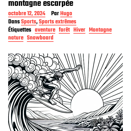
montagne escarpée
D
octobre 12, 2024
Par
Hugo
a
Dans
Sports
,
Sports extrêmes
t
Étiquettes
aventure
forêt
Hiver
Montagne
e
d
nature
Snowboard
e
p
u
b
l
i
c
a
t
i
o
n