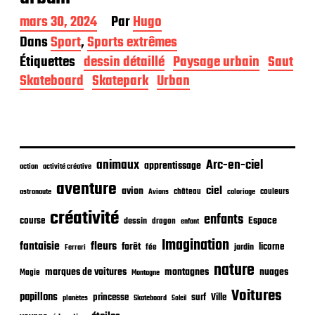
D
mars 30, 2024
Par
Hugo
a
Dans
Sport
,
Sports extrêmes
t
Étiquettes
dessin détaillé
Paysage urbain
Saut
e
d
Skateboard
Skatepark
Urban
e
p
u
b
l
i
animaux
Arc-en-ciel
apprentissage
action
activité créative
c
aventure
a
ciel
avion
château
coloriage
couleurs
astronaute
Avions
t
créativité
i
enfants
Espace
course
dessin
dragon
enfant
o
Imagination
n
fantaisie
fleurs
forêt
licorne
jardin
fée
Ferrari
nature
nuages
marques de voitures
montagnes
Magie
Montagne
Voitures
papillons
princesse
surf
Ville
planètes
Skateboard
Soleil