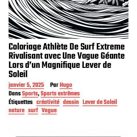
Coloriage Athlète De Surf Extreme
Rivalisant avec Une Vague Géante
Lors d’un Magnifique Lever de
Soleil
D
janvier 5, 2025
Par
Hugo
a
Dans
Sports
,
Sports extrêmes
t
Étiquettes
créativité
dessin
Lever de Soleil
e
d
nature
surf
Vague
e
p
u
b