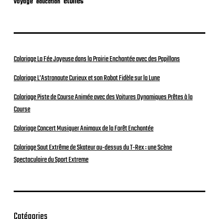
étoiles
voyage
éducation
Coloriage La Fée Joyeuse dans la Prairie Enchantée avec des Papillons
Coloriage L’Astronaute Curieux et son Robot Fidèle sur la Lune
Coloriage Piste de Course Animée avec des Voitures Dynamiques Prêtes à la
Course
Coloriage Concert Musiquer Animaux de la Forêt Enchantée
Coloriage Saut Extrême de Skateur au-dessus du T-Rex : une Scène
Spectaculaire du Sport Extreme
Catégories