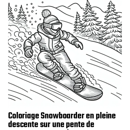
b
l
i
c
a
t
i
o
n
Coloriage Snowboarder en pleine
descente sur une pente de