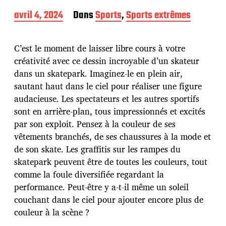
D
avril 4, 2024
Dans
Sports
,
Sports extrêmes
a
t
e
C’est le moment de laisser libre cours à votre
d
créativité avec ce dessin incroyable d’un skateur
e
dans un skatepark. Imaginez-le en plein air,
p
u
sautant haut dans le ciel pour réaliser une figure
b
audacieuse. Les spectateurs et les autres sportifs
l
sont en arrière-plan, tous impressionnés et excités
i
par son exploit. Pensez à la couleur de ses
c
a
vêtements branchés, de ses chaussures à la mode et
t
de son skate. Les graffitis sur les rampes du
i
skatepark peuvent être de toutes les couleurs, tout
o
comme la foule diversifiée regardant la
n
performance. Peut-être y a-t-il même un soleil
couchant dans le ciel pour ajouter encore plus de
couleur à la scène ?