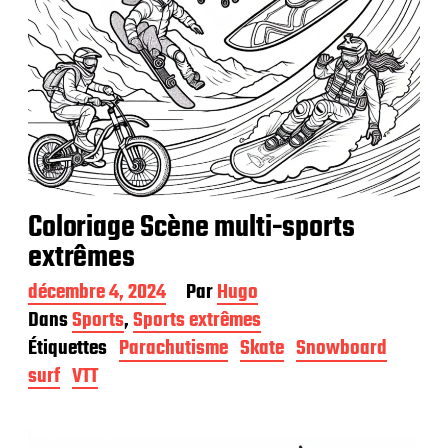
Coloriage Scène multi-sports
extrêmes
D
décembre 4, 2024
Par
Hugo
a
Dans
Sports
,
Sports extrêmes
t
Étiquettes
Parachutisme
Skate
Snowboard
e
d
surf
VTT
e
p
u