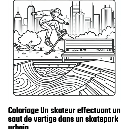
l
i
c
a
t
i
o
n
Coloriage Un skateur effectuant un
saut de vertige dans un skatepark
urbain