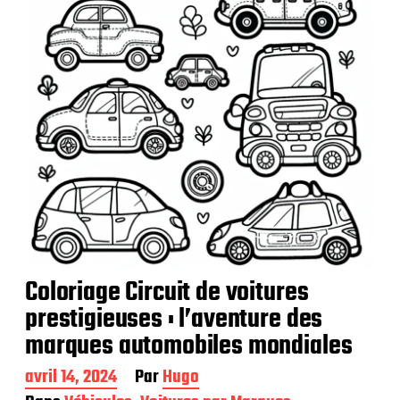
o
n
Coloriage Circuit de voitures
prestigieuses : l’aventure des
marques automobiles mondiales
D
avril 14, 2024
Par
Hugo
a