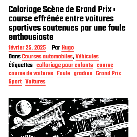
Coloriage Scène de Grand Prix :
course effrénée entre voitures
sportives soutenues par une foule
enthousiaste
D
février 25, 2025
Par
Hugo
a
Dans
Courses automobiles
,
Véhicules
t
Étiquettes
colloriage pour enfants
course
e
d
course de voitures
Foule
gradins
Grand Prix
e
Sport
Voitures
p
u
b
l
i
c
a
t
i