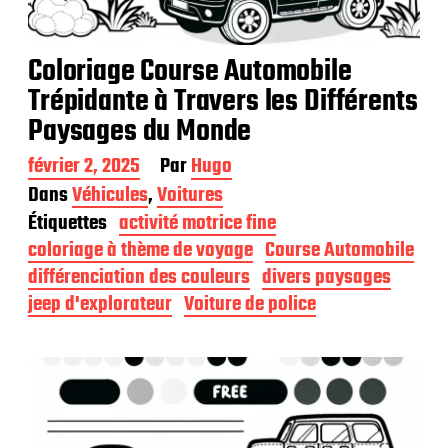
Coloriage Course Automobile
Trépidante à Travers les Différents
Paysages du Monde
D
février 2, 2025
Par
Hugo
a
Dans
Véhicules
,
Voitures
t
Étiquettes
activité motrice fine
e
d
coloriage à thème de voyage
Course Automobile
e
différenciation des couleurs
divers paysages
p
jeep d'explorateur
Voiture de police
u
b
l
i
c
a
t
i