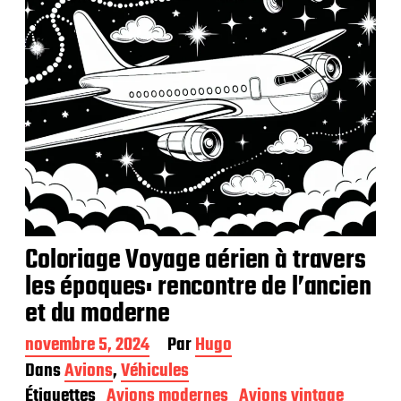
o
n
Coloriage Voyage aérien à travers
les époques: rencontre de l’ancien
et du moderne
D
novembre 5, 2024
Par
Hugo
a
Dans
Avions
,
Véhicules
t
Étiquettes
Avions modernes
Avions vintage
e