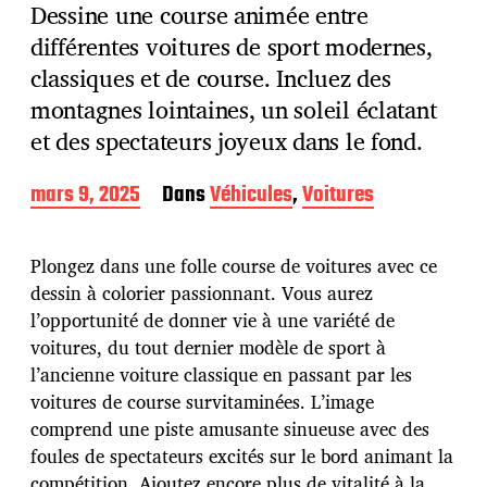
Dessine une course animée entre
différentes voitures de sport modernes,
classiques et de course. Incluez des
montagnes lointaines, un soleil éclatant
et des spectateurs joyeux dans le fond.
D
mars 9, 2025
Dans
Véhicules
,
Voitures
a
t
e
Plongez dans une folle course de voitures avec ce
d
dessin à colorier passionnant. Vous aurez
e
l’opportunité de donner vie à une variété de
p
u
voitures, du tout dernier modèle de sport à
b
l’ancienne voiture classique en passant par les
l
voitures de course survitaminées. L’image
i
comprend une piste amusante sinueuse avec des
c
a
foules de spectateurs excités sur le bord animant la
t
compétition. Ajoutez encore plus de vitalité à la