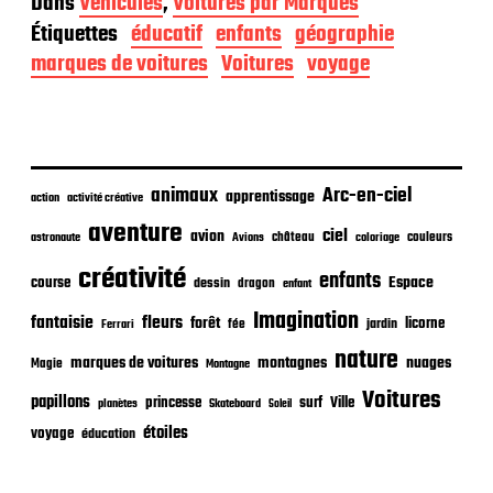
Dans
Véhicules
,
Voitures par Marques
t
Étiquettes
éducatif
enfants
géographie
e
d
marques de voitures
Voitures
voyage
e
p
u
b
l
i
animaux
Arc-en-ciel
apprentissage
action
activité créative
c
aventure
a
ciel
avion
château
coloriage
couleurs
astronaute
Avions
t
créativité
i
enfants
Espace
course
dessin
dragon
enfant
o
Imagination
n
fantaisie
fleurs
forêt
licorne
jardin
fée
Ferrari
nature
nuages
marques de voitures
montagnes
Magie
Montagne
Voitures
papillons
princesse
surf
Ville
planètes
Skateboard
Soleil
étoiles
voyage
éducation