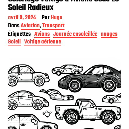
Soleil Radieux
D
avril 9, 2024
Par
Hugo
a
Dans
Aviation
,
Transport
t
Étiquettes
Avions
Journée ensoleillée
nuages
e
d
Soleil
Voltige aérienne
e
p
u
b
l
i
c
a
t
i
o
n