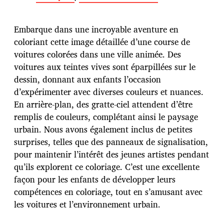
t
e
d
Embarque dans une incroyable aventure en
e
p
coloriant cette image détaillée d’une course de
u
voitures colorées dans une ville animée. Des
b
voitures aux teintes vives sont éparpillées sur le
l
dessin, donnant aux enfants l’occasion
i
c
d’expérimenter avec diverses couleurs et nuances.
a
En arrière-plan, des gratte-ciel attendent d’être
t
remplis de couleurs, complétant ainsi le paysage
i
urbain. Nous avons également inclus de petites
o
n
surprises, telles que des panneaux de signalisation,
pour maintenir l’intérêt des jeunes artistes pendant
qu’ils explorent ce coloriage. C’est une excellente
façon pour les enfants de développer leurs
compétences en coloriage, tout en s’amusant avec
les voitures et l’environnement urbain.