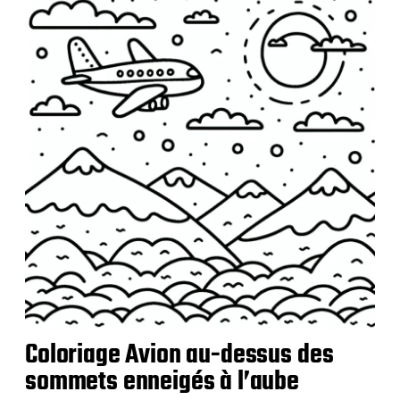
i
c
a
t
i
o
n
Coloriage Avion au-dessus des
sommets enneigés à l’aube