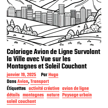
Coloriage Avion de Ligne Survolant
la Ville avec Vue sur les
Montagnes et Soleil Couchant
D
janvier 19, 2025
Par
Hugo
a
Dans
Avion
,
Transport
t
Étiquettes
activité créative
avion de ligne
e
d
détails
montagnes
nature
Paysage urbain
e
soleil couchant
p