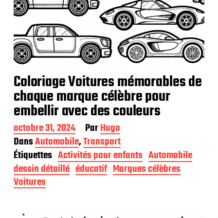
Coloriage Voitures mémorables de
chaque marque célèbre pour
embellir avec des couleurs
D
octobre 31, 2024
Par
Hugo
a
Dans
Automobile
,
Transport
t
Étiquettes
Activités pour enfants
Automobile
e
d
dessin détaillé
éducatif
Marques célèbres
e
Voitures
p
u
b
l