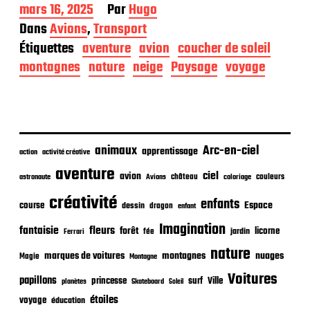
D
mars 16, 2025
Par
Hugo
a
Dans
Avions
,
Transport
t
Étiquettes
aventure
avion
coucher de soleil
e
d
montagnes
nature
neige
Paysage
voyage
e
p
u
b
l
i
animaux
Arc-en-ciel
apprentissage
action
activité créative
c
aventure
a
ciel
avion
château
coloriage
couleurs
astronaute
Avions
t
créativité
i
enfants
Espace
course
dessin
dragon
enfant
o
Imagination
n
fantaisie
fleurs
forêt
licorne
jardin
fée
Ferrari
nature
nuages
marques de voitures
montagnes
Magie
Montagne
Voitures
papillons
princesse
surf
Ville
planètes
Skateboard
Soleil
étoiles
voyage
éducation