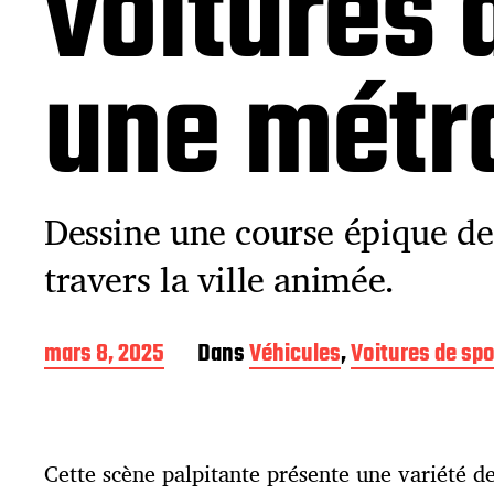
voitures 
une métr
Dessine une course épique de 
travers la ville animée.
D
mars 8, 2025
Dans
Véhicules
,
Voitures de spo
a
t
e
d
Cette scène palpitante présente une variété de
e