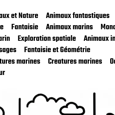
aux et Nature
Animaux fantastiques
ce
Fantaisie
Animaux marins
Mond
rin
Exploration spatiale
Animaux i
sages
Fantaisie et Géométrie
atures marines
Creatures marines
O
ur