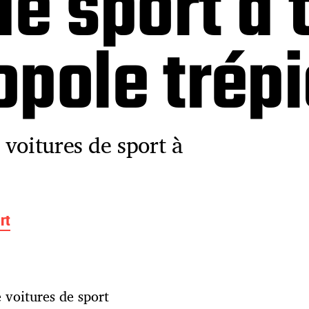
de sport à 
opole trép
voitures de sport à
rt
 voitures de sport