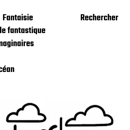
Fantaisie
Rechercher
e fantastique
maginaires
céan