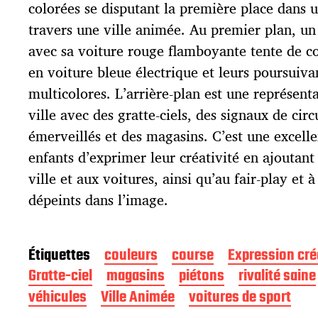
p
colorées se disputant la première place dans 
u
travers une ville animée. Au premier plan, un
b
l
avec sa voiture rouge flamboyante tente de co
i
en voiture bleue électrique et leurs poursuiva
c
multicolores. L’arrière-plan est une représenta
a
t
ville avec des gratte-ciels, des signaux de circ
i
émerveillés et des magasins. C’est une excelle
o
enfants d’exprimer leur créativité en ajoutant
n
ville et aux voitures, ainsi qu’au fair-play et à
dépeints dans l’image.
Étiquettes
couleurs
course
Expression cré
Gratte-ciel
magasins
piétons
rivalité saine
véhicules
Ville Animée
voitures de sport