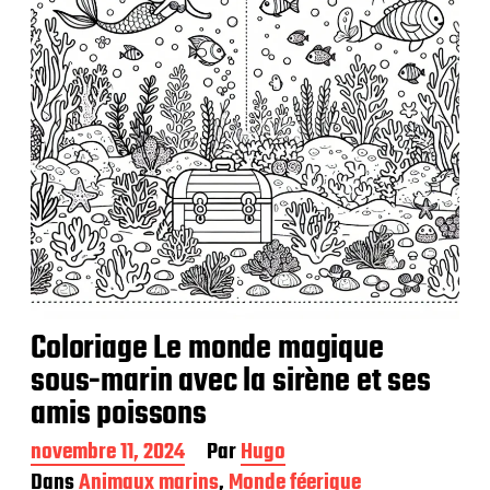
a
t
i
o
n
Coloriage Le monde magique
sous-marin avec la sirène et ses
amis poissons
D
novembre 11, 2024
Par
Hugo
a
Dans
Animaux marins
,
Monde féerique