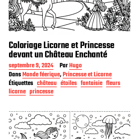
Coloriage Licorne et Princesse
devant un Château Enchanté
D
septembre 9, 2024
Par
Hugo
a
Dans
Monde féerique
,
Princesse et Licorne
t
Étiquettes
château
étoiles
fantaisie
fleurs
e
d
licorne
princesse
e
p
u
b
l
i
c