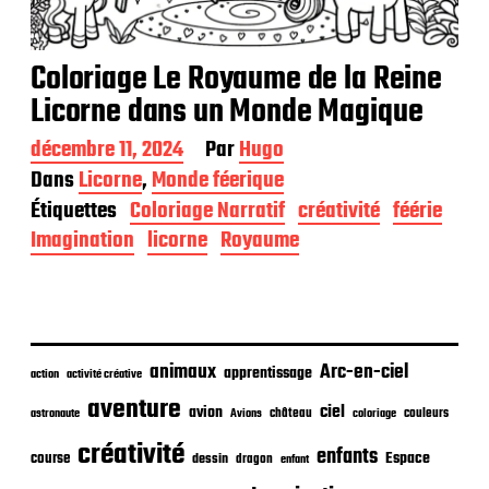
Coloriage Le Royaume de la Reine
Licorne dans un Monde Magique
D
décembre 11, 2024
Par
Hugo
a
Dans
Licorne
,
Monde féerique
t
Étiquettes
Coloriage Narratif
créativité
féérie
e
d
Imagination
licorne
Royaume
e
p
u
b
l
i
animaux
Arc-en-ciel
apprentissage
action
activité créative
c
aventure
a
ciel
avion
château
coloriage
couleurs
astronaute
Avions
t
créativité
i
enfants
Espace
course
dessin
dragon
enfant
o