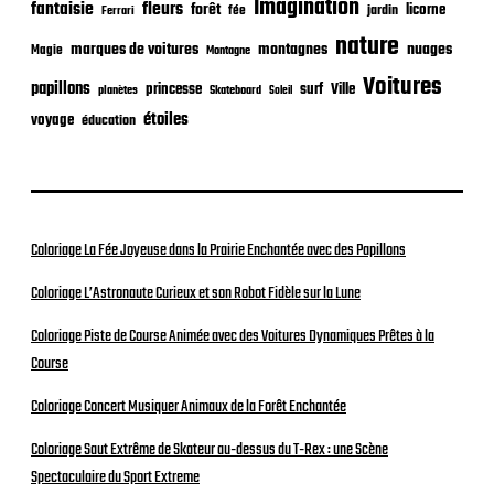
Imagination
n
fantaisie
fleurs
forêt
licorne
jardin
fée
Ferrari
nature
nuages
marques de voitures
montagnes
Magie
Montagne
Voitures
papillons
princesse
surf
Ville
planètes
Skateboard
Soleil
étoiles
voyage
éducation
Coloriage La Fée Joyeuse dans la Prairie Enchantée avec des Papillons
Coloriage L’Astronaute Curieux et son Robot Fidèle sur la Lune
Coloriage Piste de Course Animée avec des Voitures Dynamiques Prêtes à la
Course
Coloriage Concert Musiquer Animaux de la Forêt Enchantée
Coloriage Saut Extrême de Skateur au-dessus du T-Rex : une Scène
Spectaculaire du Sport Extreme