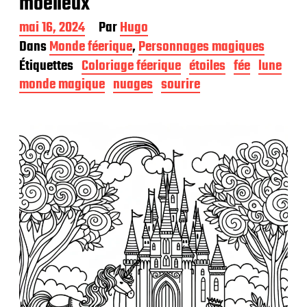
moelleux
D
mai 16, 2024
Par
Hugo
a
Dans
Monde féerique
,
Personnages magiques
t
Étiquettes
Coloriage féerique
étoiles
fée
lune
e
d
monde magique
nuages
sourire
e
p
u
b
l
i
c
a
t
i
o
n