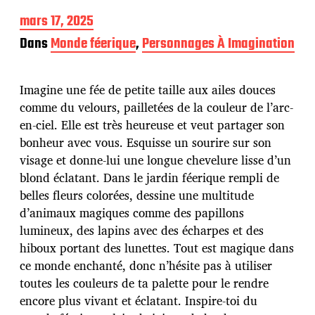
D
mars 17, 2025
a
Dans
Monde féerique
,
Personnages À Imagination
t
e
d
Imagine une fée de petite taille aux ailes douces
e
p
comme du velours, pailletées de la couleur de l’arc-
u
en-ciel. Elle est très heureuse et veut partager son
b
bonheur avec vous. Esquisse un sourire sur son
l
visage et donne-lui une longue chevelure lisse d’un
i
c
blond éclatant. Dans le jardin féerique rempli de
a
belles fleurs colorées, dessine une multitude
t
d’animaux magiques comme des papillons
i
lumineux, des lapins avec des écharpes et des
o
n
hiboux portant des lunettes. Tout est magique dans
ce monde enchanté, donc n’hésite pas à utiliser
toutes les couleurs de ta palette pour le rendre
encore plus vivant et éclatant. Inspire-toi du