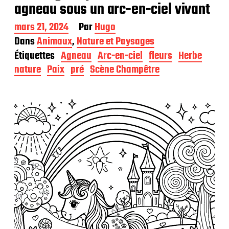
agneau sous un arc-en-ciel vivant
D
mars 21, 2024
Par
Hugo
a
Dans
Animaux
,
Nature et Paysages
t
Étiquettes
Agneau
Arc-en-ciel
fleurs
Herbe
e
d
nature
Paix
pré
Scène Champêtre
e
p
u
b
l
i
c
a
t
i
o
n