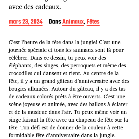
avec des cadeaux.
D
mars 23, 2024
Dans
Animaux
,
Fêtes
a
t
e
C’est l’heure de la fête dans la jungle! C’est une
d
journée spéciale et tous les animaux sont là pour
e
célébrer. Dans ce dessin, tu peux voir des
p
u
éléphants, des singes, des perroquets et même des
b
crocodiles qui dansent et rient. Au centre de la
l
fête, il y a un grand gâteau d’anniversaire avec des
i
bougies allumées. Autour du gâteau, il y a des tas
c
a
de cadeaux colorés prêts à être ouverts. C’est une
t
scène joyeuse et animée, avec des ballons à éclater
i
et de la musique dans l’air. Tu peux même voir un
o
singe faisant la fête avec un chapeau de fête sur la
n
tête. Ton défi est de donner de la couleur à cette
formidable fête d’anniversaire dans la jungle.