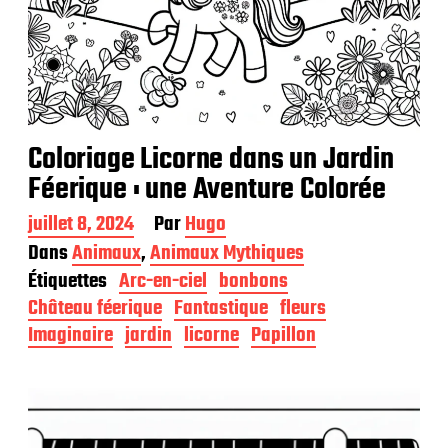
Coloriage Licorne dans un Jardin
Féerique : une Aventure Colorée
D
juillet 8, 2024
Par
Hugo
a
Dans
Animaux
,
Animaux Mythiques
t
Étiquettes
Arc-en-ciel
bonbons
e
d
Château féerique
Fantastique
fleurs
e
Imaginaire
jardin
licorne
Papillon
p
u
b
l
i
c