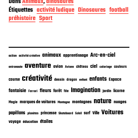
Dans
Animaux
,
dinosaures
t
Étiquettes
activité ludique
Dinosaures
football
e
d
préhistoire
Sport
e
p
u
b
l
i
animaux
Arc-en-ciel
apprentissage
action
activité créative
c
aventure
a
ciel
avion
château
coloriage
couleurs
astronaute
Avions
t
créativité
i
enfants
Espace
course
dessin
dragon
enfant
o
Imagination
n
fantaisie
fleurs
forêt
licorne
jardin
fée
Ferrari
nature
nuages
marques de voitures
montagnes
Magie
Montagne
Voitures
papillons
princesse
surf
Ville
planètes
Skateboard
Soleil
étoiles
voyage
éducation