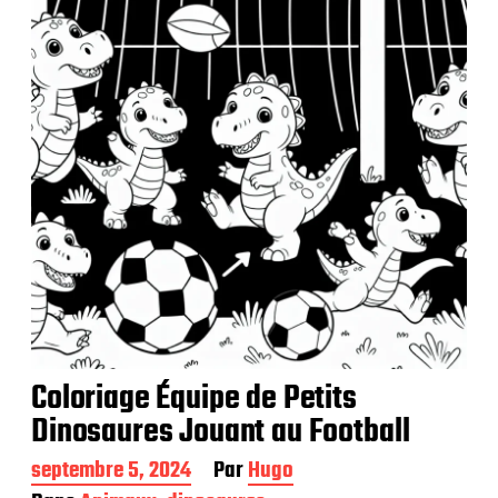
a
t
i
o
n
Coloriage Équipe de Petits
Dinosaures Jouant au Football
D
septembre 5, 2024
Par
Hugo
a