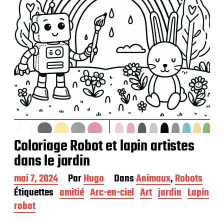
Coloriage Robot et lapin artistes
dans le jardin
D
mai 7, 2024
Par
Hugo
Dans
Animaux
,
Robots
a
Étiquettes
amitié
Arc-en-ciel
Art
jardin
Lapin
t
robot
e
d