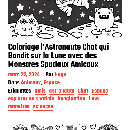
Coloriage l’Astronaute Chat qui
Bondit sur la Lune avec des
Monstres Spatiaux Amicaux
D
mars 22, 2024
Par
Hugo
a
Dans
Animaux
,
Espace
t
Étiquettes
amis
astronaute
Chat
Espace
e
d
exploration spatiale
Imagination
lune
e
monstres
sciences
p
u
b
l