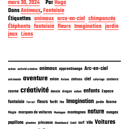
D
mars 30, 2024
Par
Hugo
a
Dans
Animaux
,
Fantaisie
t
Étiquettes
animaux
arcs-en-ciel
chimpanzés
e
d
Éléphants
fantaisie
fleurs
Imagination
jardin
e
jeux
Lions
p
u
b
l
i
c
animaux
Arc-en-ciel
apprentissage
action
activité créative
a
t
aventure
ciel
avion
château
coloriage
couleurs
astronaute
Avions
i
o
créativité
enfants
Espace
course
dessin
dragon
enfant
n
Imagination
fantaisie
fleurs
forêt
licorne
jardin
fée
Ferrari
nature
nuages
marques de voitures
montagnes
Magie
Montagne
Voitures
papillons
princesse
surf
Ville
planètes
Skateboard
Soleil