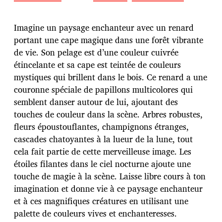
a
t
e
Imagine un paysage enchanteur avec un renard
d
portant une cape magique dans une forêt vibrante
e
de vie. Son pelage est d’une couleur cuivrée
p
u
étincelante et sa cape est teintée de couleurs
b
mystiques qui brillent dans le bois. Ce renard a une
l
couronne spéciale de papillons multicolores qui
i
semblent danser autour de lui, ajoutant des
c
a
touches de couleur dans la scène. Arbres robustes,
t
fleurs époustouflantes, champignons étranges,
i
cascades chatoyantes à la lueur de la lune, tout
o
cela fait partie de cette merveilleuse image. Les
n
étoiles filantes dans le ciel nocturne ajoute une
touche de magie à la scène. Laisse libre cours à ton
imagination et donne vie à ce paysage enchanteur
et à ces magnifiques créatures en utilisant une
palette de couleurs vives et enchanteresses.