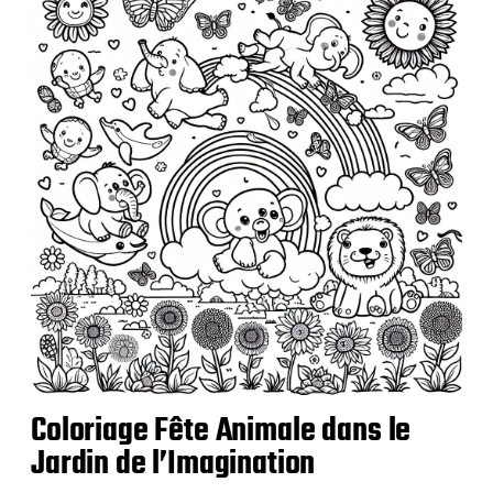
i
c
a
t
i
o
n
Coloriage Fête Animale dans le
Jardin de l’Imagination