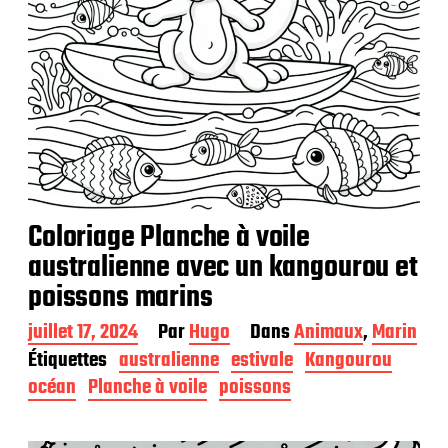
Coloriage Planche à voile
australienne avec un kangourou et
poissons marins
D
juillet 17, 2024
Par
Hugo
Dans
Animaux
,
Marin
a
Étiquettes
australienne
estivale
Kangourou
t
océan
Planche à voile
poissons
e
d
e