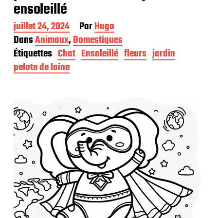
ensoleillé
D
juillet 24, 2024
Par
Hugo
a
Dans
Animaux
,
Domestiques
t
Étiquettes
Chat
Ensoleillé
fleurs
jardin
e
d
pelote de laine
e
p
u
b
l
i
c
a
t
i
o
n