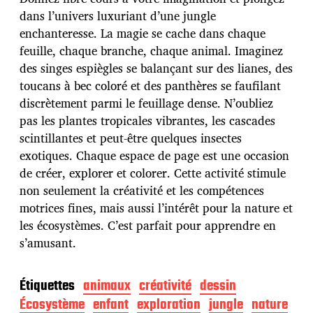
d
dans l’univers luxuriant d’une jungle
e
enchanteresse. La magie se cache dans chaque
p
u
feuille, chaque branche, chaque animal. Imaginez
b
des singes espiègles se balançant sur des lianes, des
l
toucans à bec coloré et des panthères se faufilant
i
discrètement parmi le feuillage dense. N’oubliez
c
a
pas les plantes tropicales vibrantes, les cascades
t
scintillantes et peut-être quelques insectes
i
exotiques. Chaque espace de page est une occasion
o
de créer, explorer et colorer. Cette activité stimule
n
non seulement la créativité et les compétences
motrices fines, mais aussi l’intérêt pour la nature et
les écosystèmes. C’est parfait pour apprendre en
s’amusant.
Étiquettes
animaux
créativité
dessin
Écosystème
enfant
exploration
jungle
nature