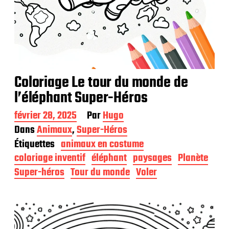
Coloriage Le tour du monde de
l’éléphant Super-Héros
D
février 28, 2025
Par
Hugo
a
Dans
Animaux
,
Super-Héros
t
Étiquettes
animaux en costume
e
d
coloriage inventif
éléphant
paysages
Planète
e
Super-héros
Tour du monde
Voler
p
u
b
l
i
c