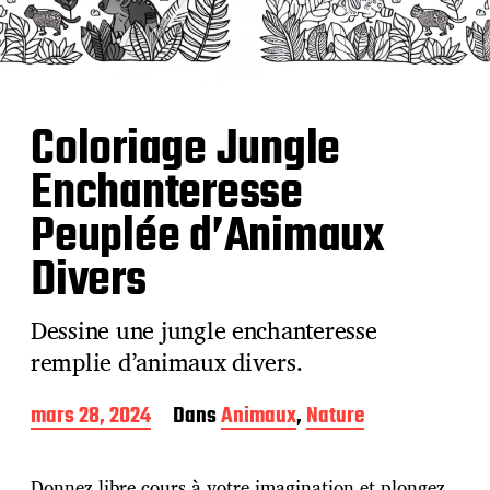
Coloriage Jungle
Enchanteresse
Peuplée d’Animaux
Divers
Dessine une jungle enchanteresse
remplie d’animaux divers.
D
mars 28, 2024
Dans
Animaux
,
Nature
a
t
e
Donnez libre cours à votre imagination et plongez