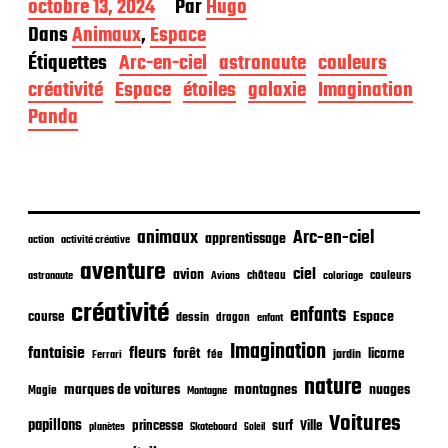
D
octobre 13, 2024
Par
Hugo
a
Dans
Animaux
,
Espace
t
Étiquettes
Arc-en-ciel
astronaute
couleurs
e
d
créativité
Espace
étoiles
galaxie
Imagination
e
Panda
p
u
b
l
i
c
animaux
Arc-en-ciel
apprentissage
action
activité créative
a
t
aventure
ciel
avion
château
coloriage
couleurs
astronaute
Avions
i
o
créativité
enfants
Espace
course
dessin
dragon
enfant
n
Imagination
fantaisie
fleurs
forêt
licorne
jardin
fée
Ferrari
nature
nuages
marques de voitures
montagnes
Magie
Montagne
Voitures
papillons
princesse
surf
Ville
planètes
Skateboard
Soleil