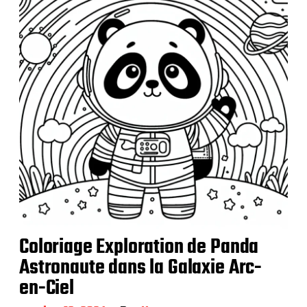
a
t
i
o
n
Coloriage Exploration de Panda
Astronaute dans la Galaxie Arc-
en-Ciel