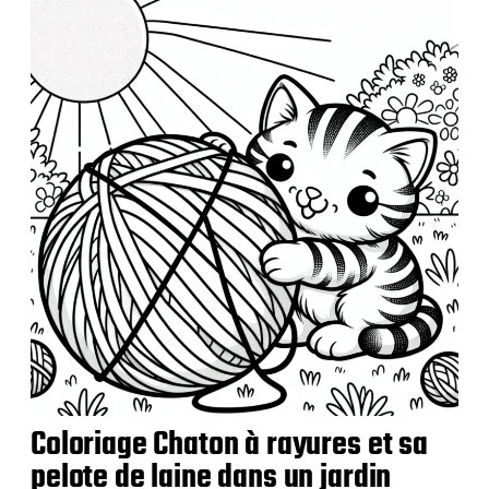
l
i
c
a
t
i
o
n
Coloriage Chaton à rayures et sa
pelote de laine dans un jardin