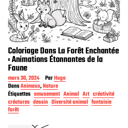
Coloriage Dans La Forêt Enchantée
: Animations Étonnantes de la
Faune
D
mars 30, 2024
Par
Hugo
a
Dans
Animaux
,
Nature
t
Étiquettes
amusement
Animal
Art
créativité
e
d
créatures
dessin
Diversité animal
fantaisie
e
forêt
p
u
b