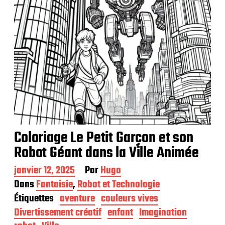
Coloriage Le Petit Garçon et son
Robot Géant dans la Ville Animée
D
janvier 12, 2025
Par
Hugo
a
Dans
Fantaisie
,
Robot et Technologie
t
Étiquettes
aventure
couleurs vives
e
d
Divertissement créatif
enfant
Imagination
e