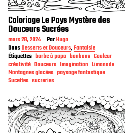
Coloriage Le Pays Mystère des
Douceurs Sucrées
D
mars 28, 2024
Par
Hugo
a
Dans
Desserts et Douceurs
,
Fantaisie
t
Étiquettes
barbe à papa
bonbons
Couleur
e
d
créativité
Douceurs
Imagination
Limonade
e
Montagnes glacées
paysage fantastique
p
Sucettes
sucreries
u
b
l
i
c
a
t
i
o