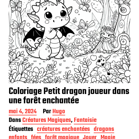
n
Coloriage Petit dragon joueur dans
une forêt enchantée
D
mai 4, 2024
Par
Hugo
a
Dans
Créatures Magiques
,
Fantaisie
t
Étiquettes
créatures enchantées
dragons
e
d
enfants
fées
forêt magique
Jouer
Magie