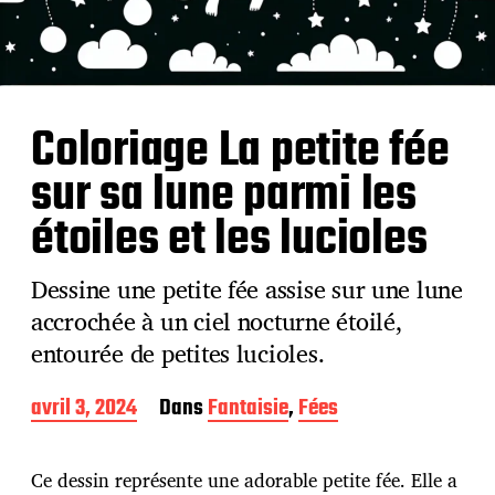
Coloriage La petite fée
sur sa lune parmi les
étoiles et les lucioles
Dessine une petite fée assise sur une lune
accrochée à un ciel nocturne étoilé,
entourée de petites lucioles.
D
avril 3, 2024
Dans
Fantaisie
,
Fées
a
t
e
Ce dessin représente une adorable petite fée. Elle a