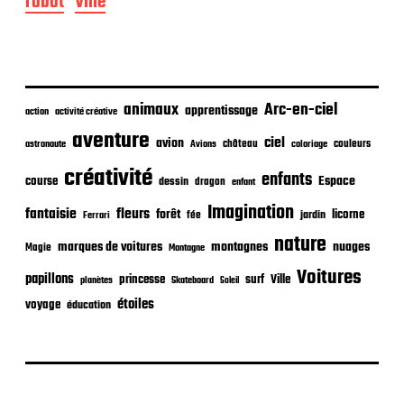
robot
Ville
p
u
b
l
i
c
animaux
Arc-en-ciel
apprentissage
action
activité créative
a
t
aventure
ciel
avion
château
coloriage
couleurs
astronaute
Avions
i
o
créativité
enfants
Espace
course
dessin
dragon
enfant
n
Imagination
fantaisie
fleurs
forêt
licorne
jardin
fée
Ferrari
nature
nuages
marques de voitures
montagnes
Magie
Montagne
Voitures
papillons
princesse
surf
Ville
planètes
Skateboard
Soleil
étoiles
voyage
éducation