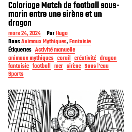
Coloriage Match de football sous-
marin entre une sirène et un
dragon
D
mars 24, 2024
Par
Hugo
a
Dans
Animaux Mythiques
,
Fantaisie
t
Étiquettes
Activité manuelle
e
d
animaux mythiques
corail
créativité
dragon
e
fantaisie
football
mer
sirène
Sous l'eau
p
Sports
u
b
l
i
c
a
t
i
o
n