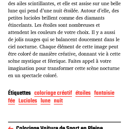
d
des ailes scintillantes, et elle est assise sur une belle
e
lune qui pend d’une nuit étoilée. Autour d’elle, des
p
u
petites lucioles brillent comme des diamants
b
étincelants. Les étoiles sont nombreuses et
l
attendent les couleurs de votre choix. Il y a aussi
i
de jolis nuages qui se balancent doucement dans le
c
a
ciel nocturne. Chaque élément de cette image peut
t
être coloré de manière créative, donnant vie à cette
i
scène mystique et féerique. Faites appel à votre
o
imagination pour transformer cette scène nocturne
n
en un spectacle coloré.
Étiquettes
coloriage créatif
étoiles
fantaisie
fée
Lucioles
lune
nuit
Coloriage Voiture de Sport en Pleine