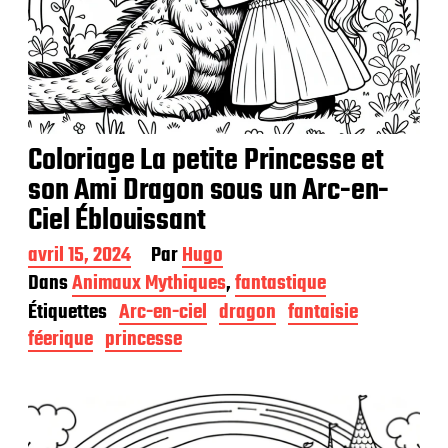
Coloriage La petite Princesse et
son Ami Dragon sous un Arc-en-
Ciel Éblouissant
D
avril 15, 2024
Par
Hugo
a
Dans
Animaux Mythiques
,
fantastique
t
Étiquettes
Arc-en-ciel
dragon
fantaisie
e
d
féerique
princesse
e
p
u
b
l