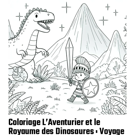
b
l
i
c
a
t
i
o
n
Coloriage L’Aventurier et le
Royaume des Dinosaures : Voyage