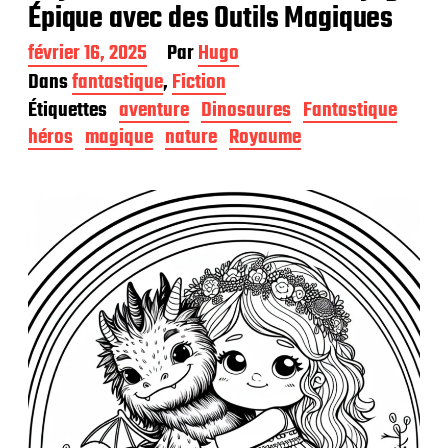
Épique avec des Outils Magiques
D
février 16, 2025
Par
Hugo
a
Dans
fantastique
,
Fiction
t
Étiquettes
aventure
Dinosaures
Fantastique
e
d
héros
magique
nature
Royaume
e
p
u
b
l
i
c
a
t
i
o
n