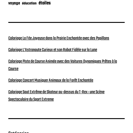
étoiles
voyage
éducation
Coloriage La Fée Joyeuse dans la Prairie Enchantée avec des Papillons
Coloriage L’Astronaute Curieux et son Robot Fidèle sur la Lune
Coloriage Piste de Course Animée avec des Voitures Dynamiques Prêtes à la
Course
Coloriage Concert Musiquer Animaux de la Forêt Enchantée
Coloriage Saut Extrême de Skateur au-dessus du T-Rex : une Scène
Spectaculaire du Sport Extreme