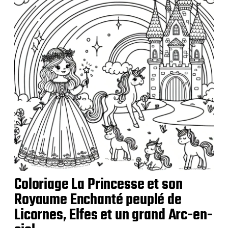
i
c
a
t
i
o
n
Coloriage La Princesse et son
Royaume Enchanté peuplé de
Licornes, Elfes et un grand Arc-en-