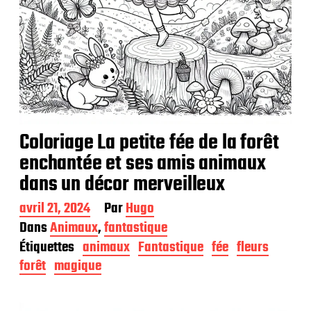
Coloriage La petite fée de la forêt
enchantée et ses amis animaux
dans un décor merveilleux
D
avril 21, 2024
Par
Hugo
a
Dans
Animaux
,
fantastique
t
Étiquettes
animaux
Fantastique
fée
fleurs
e
d
forêt
magique
e
p
u