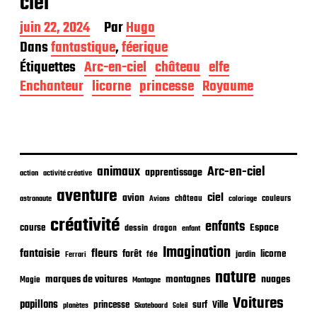
ciel
D
juin 22, 2024
Par
Hugo
a
Dans
fantastique
,
féerique
t
Étiquettes
Arc-en-ciel
château
elfe
e
d
Enchanteur
licorne
princesse
Royaume
e
p
u
b
l
i
animaux
Arc-en-ciel
apprentissage
action
activité créative
c
aventure
a
ciel
avion
château
coloriage
couleurs
astronaute
Avions
t
créativité
i
enfants
Espace
course
dessin
dragon
enfant
o
Imagination
n
fantaisie
fleurs
forêt
licorne
jardin
fée
Ferrari
nature
nuages
marques de voitures
montagnes
Magie
Montagne
Voitures
papillons
princesse
surf
Ville
planètes
Skateboard
Soleil