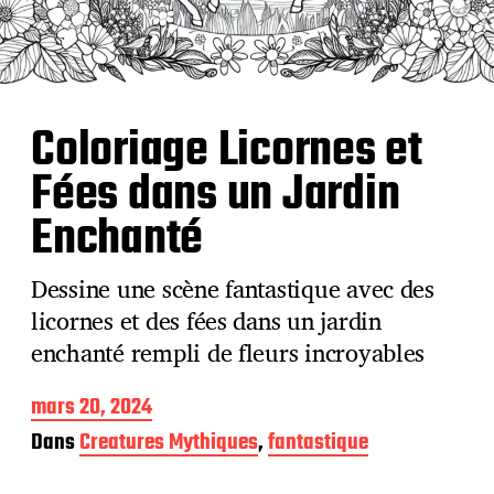
Coloriage Licornes et
Fées dans un Jardin
Enchanté
Dessine une scène fantastique avec des
licornes et des fées dans un jardin
enchanté rempli de fleurs incroyables
D
mars 20, 2024
a
Dans
Creatures Mythiques
,
fantastique
t
e