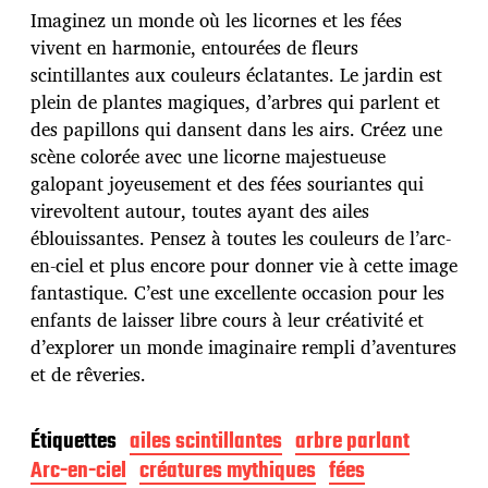
d
Imaginez un monde où les licornes et les fées
e
p
vivent en harmonie, entourées de fleurs
u
scintillantes aux couleurs éclatantes. Le jardin est
b
plein de plantes magiques, d’arbres qui parlent et
l
des papillons qui dansent dans les airs. Créez une
i
c
scène colorée avec une licorne majestueuse
a
galopant joyeusement et des fées souriantes qui
t
virevoltent autour, toutes ayant des ailes
i
éblouissantes. Pensez à toutes les couleurs de l’arc-
o
n
en-ciel et plus encore pour donner vie à cette image
fantastique. C’est une excellente occasion pour les
enfants de laisser libre cours à leur créativité et
d’explorer un monde imaginaire rempli d’aventures
et de rêveries.
Étiquettes
ailes scintillantes
arbre parlant
Arc-en-ciel
créatures mythiques
fées