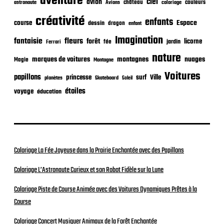
aventure
a
ciel
avion
château
coloriage
couleurs
astronaute
Avions
t
créativité
i
enfants
Espace
course
dessin
dragon
enfant
o
Imagination
n
fantaisie
fleurs
forêt
licorne
jardin
fée
Ferrari
nature
nuages
marques de voitures
montagnes
Magie
Montagne
Voitures
papillons
princesse
surf
Ville
planètes
Skateboard
Soleil
étoiles
voyage
éducation
Coloriage La Fée Joyeuse dans la Prairie Enchantée avec des Papillons
Coloriage L’Astronaute Curieux et son Robot Fidèle sur la Lune
Coloriage Piste de Course Animée avec des Voitures Dynamiques Prêtes à la
Course
Coloriage Concert Musiquer Animaux de la Forêt Enchantée