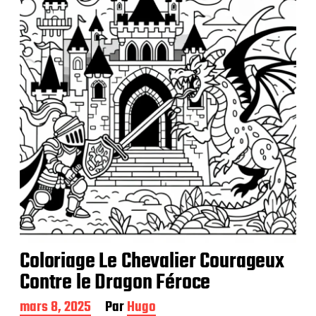
i
c
a
t
i
o
n
Coloriage Le Chevalier Courageux
Contre le Dragon Féroce
D
mars 8, 2025
Par
Hugo