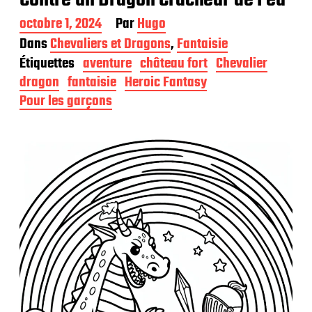
Contre un Dragon Cracheur de Feu
D
octobre 1, 2024
Par
Hugo
a
Dans
Chevaliers et Dragons
,
Fantaisie
t
Étiquettes
aventure
château fort
Chevalier
e
d
dragon
fantaisie
Heroic Fantasy
e
Pour les garçons
p
u
b
l
i
c
a
t
i
o
n