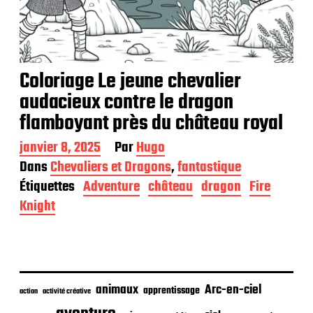
Coloriage Le jeune chevalier
audacieux contre le dragon
flamboyant près du château royal
D
janvier 8, 2025
Par
Hugo
a
Dans
Chevaliers et Dragons
,
fantastique
t
Étiquettes
Adventure
château
dragon
Fire
e
d
Knight
e
p
u
b
l
i
animaux
Arc-en-ciel
apprentissage
action
activité créative
c