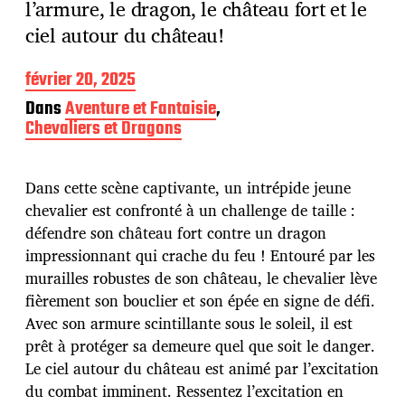
l’armure, le dragon, le château fort et le
ciel autour du château!
D
février 20, 2025
a
Dans
Aventure et Fantaisie
,
t
Chevaliers et Dragons
e
d
e
p
Dans cette scène captivante, un intrépide jeune
u
chevalier est confronté à un challenge de taille :
b
défendre son château fort contre un dragon
l
impressionnant qui crache du feu ! Entouré par les
i
c
murailles robustes de son château, le chevalier lève
a
fièrement son bouclier et son épée en signe de défi.
t
Avec son armure scintillante sous le soleil, il est
i
prêt à protéger sa demeure quel que soit le danger.
o
n
Le ciel autour du château est animé par l’excitation
du combat imminent. Ressentez l’excitation en