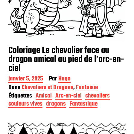
Coloriage Le chevalier face au
dragon amical au pied de l’arc-en-
ciel
D
janvier 5, 2025
Par
Hugo
a
Dans
Chevaliers et Dragons
,
Fantaisie
t
Étiquettes
Amical
Arc-en-ciel
chevaliers
e
d
couleurs vives
dragons
Fantastique
e
p
u
b
l